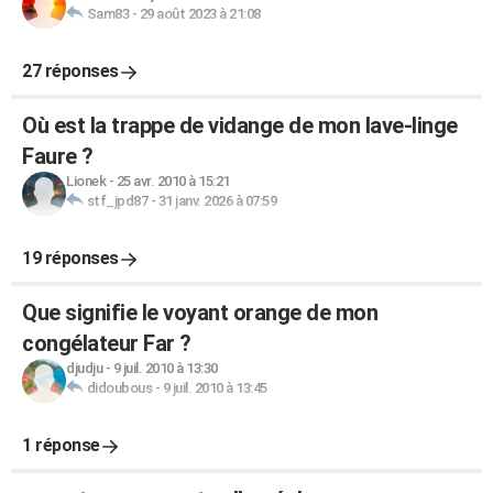
Sam83
-
29 août 2023 à 21:08
27 réponses
Où est la trappe de vidange de mon lave-linge
Faure ?
Lionek
-
25 avr. 2010 à 15:21
stf_jpd87
-
31 janv. 2026 à 07:59
19 réponses
Que signifie le voyant orange de mon
congélateur Far ?
djudju
-
9 juil. 2010 à 13:30
didoubous
-
9 juil. 2010 à 13:45
1 réponse