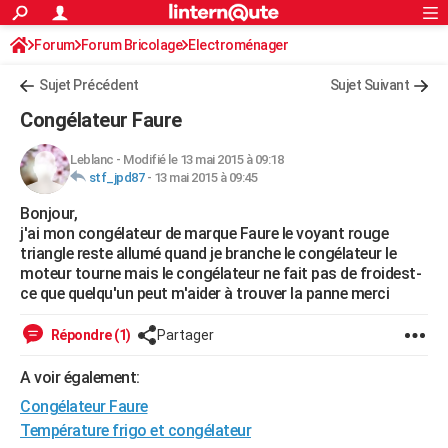
ACTUALITÉS
Forum
Forum Bricolage
Connexion
Electroménager
S'inscrire
Rechercher
Société
Education
Villes
Politique
Faits Divers
Monde
+
SPORT
Sujet Précédent
Sujet Suivant
Football
Cyclisme
Forum
Coupe du monde 2026
Tennis
Rugby
CULTURE
Congélateur Faure
TNT
Cinéma
Musique
Programme TV
Streaming
Sorties cinéma
+
FINANCE
Leblanc
-
Modifié le 13 mai 2015 à 09:18
stf_jpd87
-
13 mai 2015 à 09:45
Impôts
Immobilier
Banque
Crédit
Retraite
Epargne
Risques naturels par ville
Assurance
AUTO
Bonjour,
Réserver un essai
Berlines
Forum auto
Essais
Citadines
SUV
+
HIGH-TECH
j'ai mon congélateur de marque Faure le voyant rouge
triangle reste allumé quand je branche le congélateur le
Meilleur smartphone
Ordinateurs
Guide high-tech
Mobiles
Internet
Jeux vidéo
+
BRICOLAGE
moteur tourne mais le congélateur ne fait pas de froidest-
ce que quelqu'un peut m'aider à trouver la panne merci
Aménagement intérieur
Cuisine
Jardinage
+
Forum
Extérieur
Salle de bains
Rangement
WEEK-END
Répondre (1)
Partager
Escapades
Expositions
Week-end nature
Guides de France
Patrimoine
Musées
+
LIFESTYLE
A voir également:
Bien-être
Mode
+
Art de vivre
Loisirs
Modes de vie
SANTE
Congélateur Faure
Guide de la santé
Médicaments
+
Alimentation
Maladies
Sommeil
Température frigo et congélateur
VOYAGE