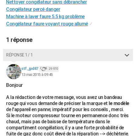
Nettoyer congélateur sans débrancher
City break
Voyage de noces
Climat
Destinations
Voyage nature
Forum
+
PHOTO
Congélateur percé danger
Machine à laver faure 5.5 kg problème
GUIDES D'ACHAT
Congélateur faure voyant rouge allumé
✓
BONS PLANS
1 réponse
CARTE DE VOEUX
Carte Bonne année
Carte Pâques
Carte de Noël
Carte Saint-Valentin
Carte d'anniversaire
RÉPONSE 1 / 1
DICTIONNAIRE
Biographies
Expressions
Dictionnaire
Citations
Proverbes
stf_jpd87
PROGRAMME TV
29 970
13 mai 2015 à 09:45
COPAINS D'AVANT
Bonjour
Se connecter
Collèges
Universités
Service militaire
S'inscrire
Lycées
Primaires
Entreprises
Avis de recherche
AVIS DE DÉCÈS
A la rédaction de votre message, vous avez un bandeau
rouge qui vous demande de préciser la marque et
le modèle
FORUM
de l'appareil en panne; impératif pour les conseils , merci.
Si le moteur compresseur tourne en permanence donc très
Lifestyle
Sport
Television
Cinema
Bricolage
Culture
Auto
Voyage
chaud, mais pas de baisse de température dans le
compartiment congélation; il y a une forte probabilité de
fuite de gaz donc coût élevé de la réparation --> déchèterie.