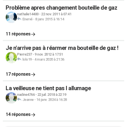
Problème apres changement bouteille de gaz
nathalie14400
-
22 nov. 2011 à 07:41
Enervé
-
8 janv. 2015 à 16:14
11 réponses
Je n'arrive pas à réarmer ma bouteille de gaz !
Pierre237
-
9 nov. 2012 à 17:51
lolo19
-
4 mars 2020 à 21:36
17 réponses
La veilleuse ne tient pas l allumage
nadine4766
-
22 juil. 2018 à 22:19
Jeanne
-
16 janv. 2024 à 16:28
14 réponses