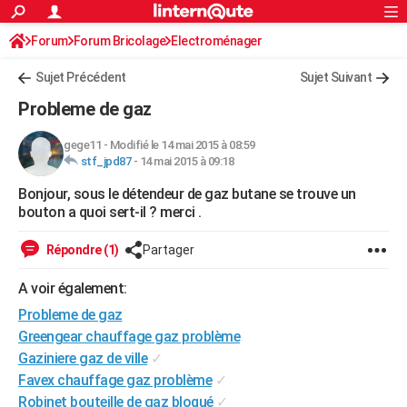
ACTUALITÉS
Forum
Forum Bricolage
Connexion
Electroménager
S'inscrire
Rechercher
Société
Education
Villes
Politique
Faits Divers
Monde
+
SPORT
Sujet Précédent
Sujet Suivant
Football
Cyclisme
Forum
Coupe du monde 2026
Tennis
Rugby
CULTURE
Probleme de gaz
TNT
Cinéma
Musique
Programme TV
Streaming
Sorties cinéma
+
FINANCE
gege11
-
Modifié le 14 mai 2015 à 08:59
stf_jpd87
-
14 mai 2015 à 09:18
Impôts
Immobilier
Banque
Crédit
Retraite
Epargne
Risques naturels par ville
Assurance
AUTO
Bonjour, sous le détendeur de gaz butane se trouve un
Réserver un essai
Berlines
Forum auto
Essais
Citadines
SUV
+
HIGH-TECH
bouton a quoi sert-il ? merci .
Meilleur smartphone
Ordinateurs
Guide high-tech
Mobiles
Internet
Jeux vidéo
+
BRICOLAGE
Répondre (1)
Partager
Aménagement intérieur
Cuisine
Jardinage
+
Forum
Extérieur
Salle de bains
Rangement
WEEK-END
A voir également:
Escapades
Expositions
Week-end nature
Guides de France
Patrimoine
Musées
+
Probleme de gaz
LIFESTYLE
Greengear chauffage gaz problème
Bien-être
Mode
+
Art de vivre
Loisirs
Modes de vie
SANTE
Gaziniere gaz de ville
✓
Favex chauffage gaz problème
✓
Guide de la santé
Médicaments
+
Alimentation
Maladies
Sommeil
VOYAGE
Robinet bouteille de gaz bloqué
✓