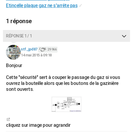
Etincelle plaque gaz ne s'arrête pas
✓
City break
Voyage de noces
Climat
Destinations
Voyage nature
Forum
+
PHOTO
GUIDES D'ACHAT
1 réponse
BONS PLANS
RÉPONSE 1 / 1
CARTE DE VOEUX
stf_jpd87
29 966
Carte Bonne année
Carte Pâques
Carte de Noël
Carte Saint-Valentin
Carte d'anniversaire
DICTIONNAIRE
14 mai 2015 à 09:18
Bonjour
Biographies
Expressions
Dictionnaire
Citations
Proverbes
PROGRAMME TV
Cette "sécurité" sert à couper le passage du gaz si vous
COPAINS D'AVANT
ouvrez la bouteille alors que les boutons de la gazinière
sont ouverts.
Se connecter
Collèges
Universités
Service militaire
S'inscrire
Lycées
Primaires
Entreprises
Avis de recherche
AVIS DE DÉCÈS
FORUM
Lifestyle
Sport
Television
Cinema
Bricolage
Culture
Auto
Voyage
cliquez sur image pour agrandir