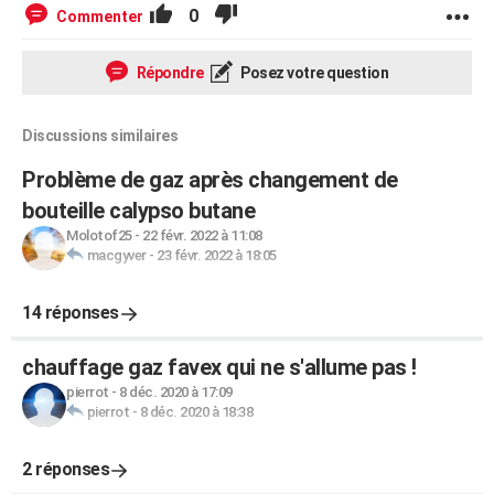
0
Commenter
Répondre
Posez votre question
Discussions similaires
Problème de gaz après changement de
bouteille calypso butane
Molotof25
-
22 févr. 2022 à 11:08
macgyver
-
23 févr. 2022 à 18:05
14 réponses
chauffage gaz favex qui ne s'allume pas !
pierrot
-
8 déc. 2020 à 17:09
pierrot
-
8 déc. 2020 à 18:38
2 réponses