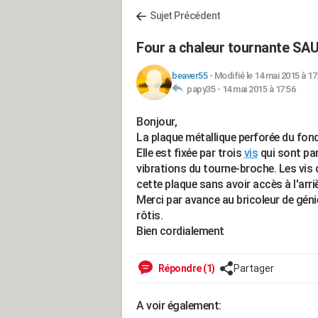
Sujet Précédent
Four a chaleur tournante SAU
beaver55
-
Modifié le 14 mai 2015 à 17
papy35 -
14 mai 2015 à 17:56
Bonjour,
La plaque métallique perforée du fon
Elle est fixée par trois
vis
qui sont par
vibrations du tourne-broche. Les vis 
cette plaque sans avoir accès à l'arri
Merci par avance au bricoleur de géni
rôtis.
Bien cordialement
Répondre (1)
Partager
A voir également: