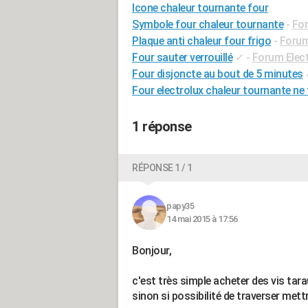
Icone chaleur tournante four
Symbole four chaleur tournante
-
Fo
Plaque anti chaleur four frigo
-
Forum
Four sauter verrouillé
✓
-
Forum Elec
Four disjoncte au bout de 5 minutes
Four electrolux chaleur tournante ne
1 réponse
RÉPONSE 1 / 1
papy35
14 mai 2015 à 17:56
Bonjour,
c'est très simple acheter des vis tar
sinon si possibilité de traverser mettr