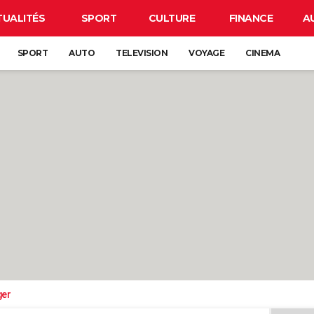
TUALITÉS
SPORT
CULTURE
FINANCE
A
SPORT
AUTO
TELEVISION
VOYAGE
CINEMA
ger