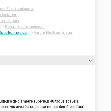
rum Electroménager
 Isolation
troménager
✓
-
Forum Electroménager
 fonctionne plus
✓
-
Forum Electroménager
audeuse de diamétre supérieur au trous actuels.
e des vis avec écrous et serrer par derrière le four