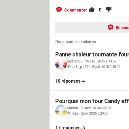
0
Commenter
Répond
Discussions similaires
Panne chaleur tournante four
nad12468
-
16 déc. 2015 à 14:59
stf_jpd87
-
19 juil. 2018 à 18:21
18 réponses
Pourquoi mon four Candy affi
Marion
-
30 nov. 2014 à 22:33
Bibi
-
2 juil. 2026 à 20:55
17 réponses