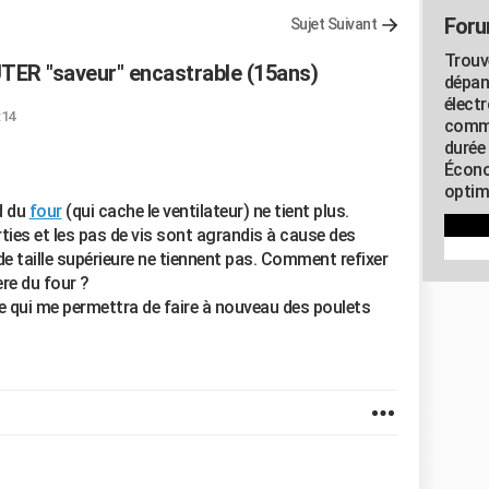
Foru
Sujet Suivant
Trouv
TER "saveur" encastrable (15ans)
dépan
élect
:14
commu
durée
Écono
optimi
d du
four
(qui cache le ventilateur) ne tient plus.
ties et les pas de vis sont agrandis à cause des
de taille supérieure ne tiennent pas. Comment refixer
ère du four ?
e qui me permettra de faire à nouveau des poulets