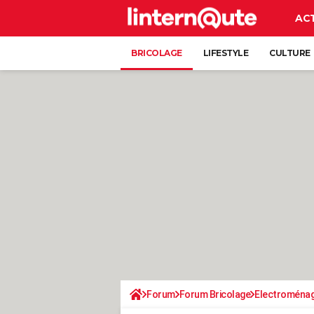
AC
BRICOLAGE
LIFESTYLE
CULTURE
Forum
Forum Bricolage
Electroména