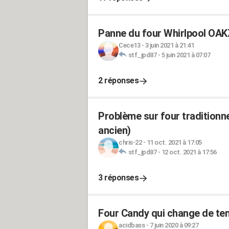
Panne du four Whirlpool OA
Cece13
-
3 juin 2021 à 21:41
stf_jpd87
-
5 juin 2021 à 07:07
2 réponses
Problème sur four traditionn
ancien)
chris-22
-
11 oct. 2021 à 17:05
stf_jpd87
-
12 oct. 2021 à 17:56
3 réponses
Four Candy qui change de te
acidbass
-
7 juin 2020 à 09:27