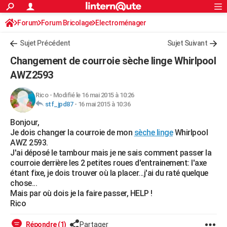
ACTUALITÉS
Forum
Forum Bricolage
Connexion
Electroménager
S'inscrire
Rechercher
Société
Education
Villes
Politique
Faits Divers
Monde
+
SPORT
Sujet Précédent
Sujet Suivant
Football
Cyclisme
Forum
Coupe du monde 2026
Tennis
Rugby
CULTURE
Changement de courroie sèche linge Whirlpool
TNT
Cinéma
Musique
Programme TV
Streaming
Sorties cinéma
+
AWZ2593
FINANCE
Impôts
Immobilier
Banque
Crédit
Retraite
Epargne
Risques naturels par ville
Assurance
AUTO
Rico
-
Modifié le 16 mai 2015 à 10:26
stf_jpd87
-
16 mai 2015 à 10:36
Réserver un essai
Berlines
Forum auto
Essais
Citadines
SUV
+
HIGH-TECH
Bonjour,
Je dois changer la courroie de mon
sèche linge
Whirlpool
Meilleur smartphone
Ordinateurs
Guide high-tech
Mobiles
Internet
Jeux vidéo
+
BRICOLAGE
AWZ 2593.
J'ai déposé le tambour mais je ne sais comment passer la
Aménagement intérieur
Cuisine
Jardinage
+
Forum
Extérieur
Salle de bains
Rangement
WEEK-END
courroie derrière les 2 petites roues d'entrainement: l'axe
étant fixe, je dois trouver où la placer...j'ai du raté quelque
Escapades
Expositions
Week-end nature
Guides de France
Patrimoine
Musées
+
LIFESTYLE
chose...
Mais par où dois je la faire passer, HELP !
Bien-être
Mode
+
Art de vivre
Loisirs
Modes de vie
SANTE
Rico
Guide de la santé
Médicaments
+
Alimentation
Maladies
Sommeil
VOYAGE
Répondre (1)
Partager