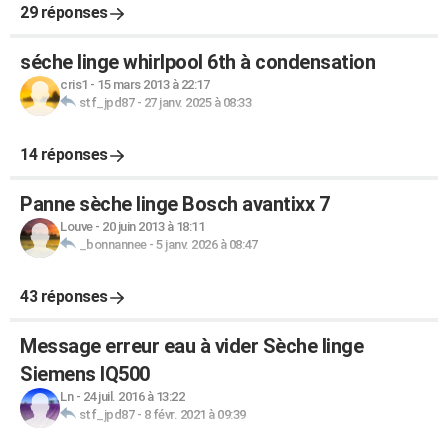
29 réponses
séche linge whirlpool 6th à condensation
cris1
-
15 mars 2013 à 22:17
stf_jpd87
-
27 janv. 2025 à 08:33
14 réponses
Panne sèche linge Bosch avantixx 7
Louve
-
20 juin 2013 à 18:11
_bonnannee
-
5 janv. 2026 à 08:47
43 réponses
Message erreur eau à vider Sèche linge
Siemens IQ500
Ln
-
24 juil. 2016 à 13:22
stf_jpd87
-
8 févr. 2021 à 09:39