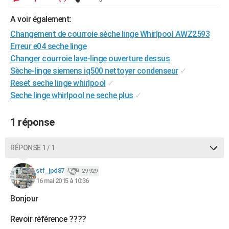
City break
Voyage de noces
Climat
Destinations
Voyage nature
Forum
+
PHOTO
A voir également:
GUIDES D'ACHAT
Changement de courroie sèche linge Whirlpool AWZ2593
Erreur e04 seche linge
BONS PLANS
Changer courroie lave-linge ouverture dessus
Sèche-linge siemens iq500 nettoyer condenseur
✓
CARTE DE VOEUX
Reset seche linge whirlpool
✓
Carte Bonne année
Carte Pâques
Carte de Noël
Carte Saint-Valentin
Carte d'anniversaire
Seche linge whirlpool ne seche plus
✓
DICTIONNAIRE
Biographies
Expressions
Dictionnaire
Citations
Proverbes
PROGRAMME TV
1 réponse
COPAINS D'AVANT
RÉPONSE 1 / 1
Se connecter
Collèges
Universités
Service militaire
S'inscrire
Lycées
Primaires
Entreprises
Avis de recherche
AVIS DE DÉCÈS
stf_jpd87
29 929
FORUM
16 mai 2015 à 10:36
Lifestyle
Sport
Television
Cinema
Bricolage
Culture
Auto
Voyage
Bonjour
Revoir référence ????