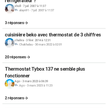
refrigerateur ?
sholl
-
7 juil. 2007 à 11:37
alayn91
-
7 juil. 2007 à 11:37
3 réponses
cuisinière beko avec thermostat de 3 chiffres
chahra
-
3 févr. 2014 à 12:31
Chakhalau
-
30 mars 2022 à 02:01
20 réponses
Thermostat Tybox 137 ne semble plus
fonctionner
Ago
-
3 mars 2023 à 06:39
Ago
-
3 mars 2023 à 11:23
2 réponses