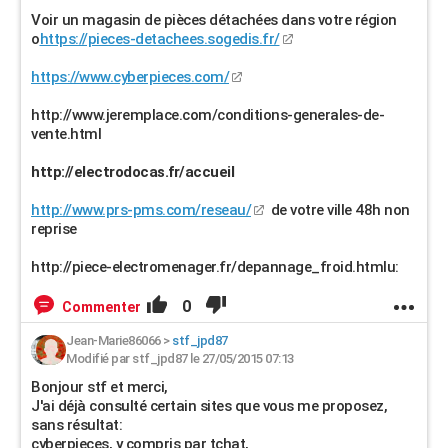
Voir un magasin de pièces détachées dans votre région
o
https://pieces-detachees.sogedis.fr/
https://www.cyberpieces.com/
http://www.jeremplace.com/conditions-generales-de-
vente.html
http://electrodocas.fr/accueil
http://www.prs-pms.com/reseau/
de votre ville 48h non
reprise
http://piece-electromenager.fr/depannage_froid.htmlu:
0
Commenter
Jean-Marie86066
>
stf_jpd87
Modifié par stf_jpd87 le 27/05/2015 07:13
Bonjour stf et merci,
J'ai déjà consulté certain sites que vous me proposez,
sans résultat:
cyberpieces, y compris par tchat,