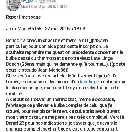
stf_jpd87
29 903
Modifié le 18 juin 2018 à 15:36
Report message
Jean-Marie86066 - 22 mai 2015 à 18:08
Bonsoir à chacun chacune et merci à stf_jpd87 en
particulier, pour son aide pour cette inscription. Je
souhaite reprendre ma question précédente concernant le
bulbe cassé du thermostat de notre vieux Lave Linge
Bosch (25ans mais qui ne demande qu'à tourner...). ((posté
sous le pseudo Jean-Marie86))
Chez les fournisseurs: article définitivement épuisé. J'ai
trouvé, en occasion, des pièces d'un
lave linge
identique sur
le plan mécanique, mais dont le système électrique a été
modifié.
A défaut de trouver un thermostat, même d'occasion,
j'envisage de prélever le bulbe complet de celui que j'ai
trouvé, pour remplacer le mien, ce qui, après avoir ouvert
mon thermostat, ne me parait pas très compliqué. Merci à
Daniel 26 pour ses indications, je savais que je devais le
changer complet, sachant que c'est un tube contenant