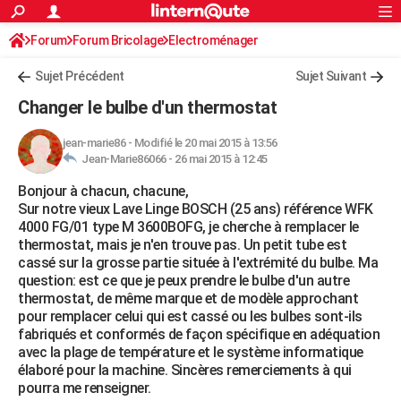
ACTUALITÉS
Forum
Forum Bricolage
Connexion
Electroménager
S'inscrire
Rechercher
Société
Education
Villes
Politique
Faits Divers
Monde
+
SPORT
Sujet Précédent
Sujet Suivant
Football
Cyclisme
Forum
Coupe du monde 2026
Tennis
Rugby
CULTURE
Changer le bulbe d'un thermostat
TNT
Cinéma
Musique
Programme TV
Streaming
Sorties cinéma
+
FINANCE
jean-marie86
-
Modifié le 20 mai 2015 à 13:56
Jean-Marie86066 -
26 mai 2015 à 12:45
Impôts
Immobilier
Banque
Crédit
Retraite
Epargne
Risques naturels par ville
Assurance
AUTO
Bonjour à chacun, chacune,
Réserver un essai
Berlines
Forum auto
Essais
Citadines
SUV
+
HIGH-TECH
Sur notre vieux Lave Linge BOSCH (25 ans) référence WFK
4000 FG/01 type M 3600BOFG, je cherche à remplacer le
Meilleur smartphone
Ordinateurs
Guide high-tech
Mobiles
Internet
Jeux vidéo
+
BRICOLAGE
thermostat, mais je n'en trouve pas. Un petit tube est
cassé sur la grosse partie située à l'extrémité du bulbe. Ma
Aménagement intérieur
Cuisine
Jardinage
+
Forum
Extérieur
Salle de bains
Rangement
WEEK-END
question: est ce que je peux prendre le bulbe d'un autre
thermostat, de même marque et de modèle approchant
Escapades
Expositions
Week-end nature
Guides de France
Patrimoine
Musées
+
LIFESTYLE
pour remplacer celui qui est cassé ou les bulbes sont-ils
fabriqués et conformés de façon spécifique en adéquation
Bien-être
Mode
+
Art de vivre
Loisirs
Modes de vie
SANTE
avec la plage de température et le système informatique
élaboré pour la machine. Sincères remerciements à qui
Guide de la santé
Médicaments
+
Alimentation
Maladies
Sommeil
VOYAGE
pourra me renseigner.