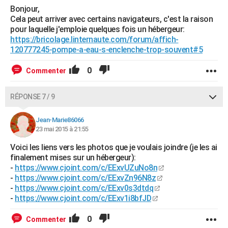
Bonjour,
Cela peut arriver avec certains navigateurs, c'est la raison
pour laquelle j'emploie quelques fois un hébergeur:
https://bricolage.linternaute.com/forum/affich-
120777245-pompe-a-eau-s-enclenche-trop-souvent#5
0
Commenter
RÉPONSE 7 / 9
Jean-Marie86066
23 mai 2015 à 21:55
Voici les liens vers les photos que je voulais joindre (je les ai
finalement mises sur un hébergeur):
-
https://www.cjoint.com/c/EExvUZuNo8n
-
https://www.cjoint.com/c/EExvZn96N8z
-
https://www.cjoint.com/c/EExv0s3dtdq
-
https://www.cjoint.com/c/EExv1i8bfJD
0
Commenter