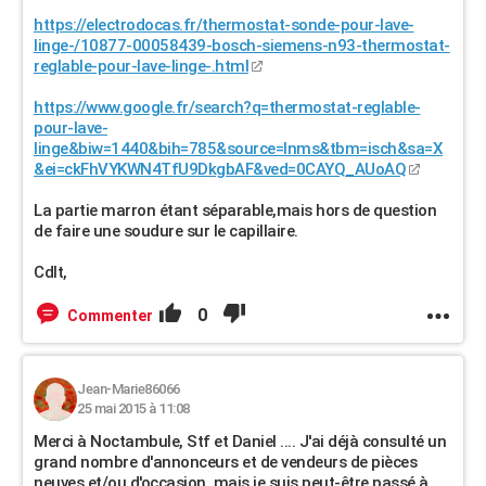
https://electrodocas.fr/thermostat-sonde-pour-lave-
linge-/10877-00058439-bosch-siemens-n93-thermostat-
reglable-pour-lave-linge-.html
https://www.google.fr/search?q=thermostat-reglable-
pour-lave-
linge&biw=1440&bih=785&source=lnms&tbm=isch&sa=X
&ei=ckFhVYKWN4TfU9DkgbAF&ved=0CAYQ_AUoAQ
La partie marron étant séparable,mais hors de question
de faire une soudure sur le capillaire.
Cdlt,
0
Commenter
Jean-Marie86066
25 mai 2015 à 11:08
Merci à Noctambule, Stf et Daniel .... J'ai déjà consulté un
grand nombre d'annonceurs et de vendeurs de pièces
neuves et/ou d'occasion, mais je suis peut-être passé à