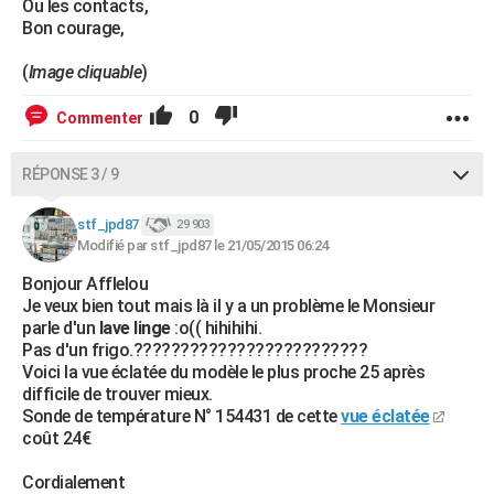
Ou les contacts,
Bon courage,
(
Image cliquable
)
0
Commenter
RÉPONSE 3 / 9
stf_jpd87
29 903
Modifié par stf_jpd87 le 21/05/2015 06:24
Bonjour Afflelou
Je veux bien tout mais là il y a un problème le Monsieur
parle d'un
lave linge
:o(( hihihihi.
Pas d'un frigo.?????????????????????????
Voici la vue éclatée du modèle le plus proche 25 après
difficile de trouver mieux.
Sonde de température N° 154431 de cette
vue éclatée
coût 24€
Cordialement