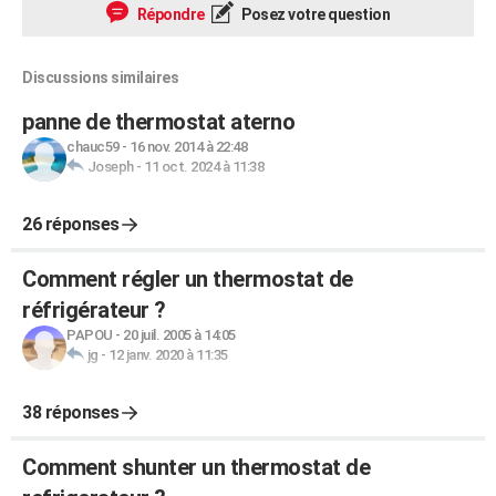
Répondre
Posez votre question
Discussions similaires
panne de thermostat aterno
chauc59
-
16 nov. 2014 à 22:48
Joseph
-
11 oct. 2024 à 11:38
26 réponses
Comment régler un thermostat de
réfrigérateur ?
PAPOU
-
20 juil. 2005 à 14:05
jg
-
12 janv. 2020 à 11:35
38 réponses
Comment shunter un thermostat de