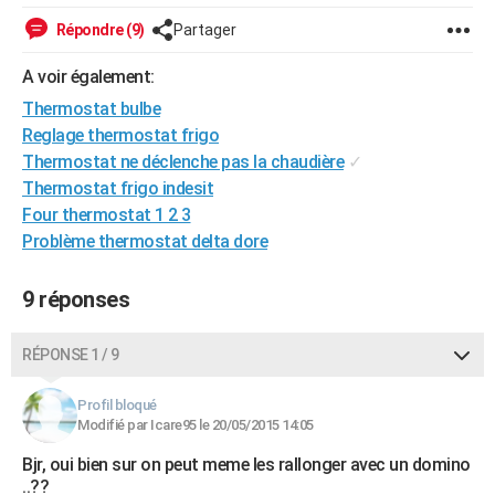
City break
Voyage de noces
Climat
Destinations
Voyage nature
Forum
+
PHOTO
Répondre (9)
Partager
GUIDES D'ACHAT
A voir également:
Thermostat bulbe
BONS PLANS
Reglage thermostat frigo
CARTE DE VOEUX
Thermostat ne déclenche pas la chaudière
✓
Thermostat frigo indesit
Carte Bonne année
Carte Pâques
Carte de Noël
Carte Saint-Valentin
Carte d'anniversaire
DICTIONNAIRE
Four thermostat 1 2 3
Problème thermostat delta dore
Biographies
Expressions
Dictionnaire
Citations
Proverbes
PROGRAMME TV
COPAINS D'AVANT
9 réponses
Se connecter
Collèges
Universités
Service militaire
S'inscrire
Lycées
Primaires
Entreprises
Avis de recherche
AVIS DE DÉCÈS
RÉPONSE 1 / 9
FORUM
Profil bloqué
Lifestyle
Sport
Television
Cinema
Bricolage
Culture
Auto
Voyage
Modifié par Icare95 le 20/05/2015 14:05
Bjr, oui bien sur on peut meme les rallonger avec un domino
..??