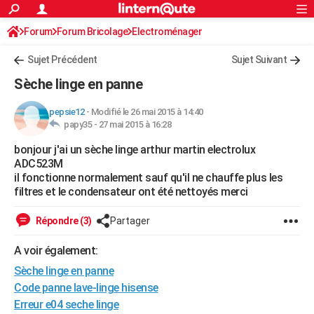
ACTUALITÉS
Forum
Forum Bricolage
Connexion
Electroménager
S'inscrire
Rechercher
Société
Education
Villes
Politique
Faits Divers
Monde
+
SPORT
Sujet Précédent
Sujet Suivant
Football
Cyclisme
Forum
Coupe du monde 2026
Tennis
Rugby
CULTURE
Sèche linge en panne
TNT
Cinéma
Musique
Programme TV
Streaming
Sorties cinéma
+
FINANCE
pepsie12
-
Modifié le 26 mai 2015 à 14:40
papy35 -
27 mai 2015 à 16:28
Impôts
Immobilier
Banque
Crédit
Retraite
Epargne
Risques naturels par ville
Assurance
AUTO
bonjour j'ai un sèche linge arthur martin electrolux
Réserver un essai
Berlines
Forum auto
Essais
Citadines
SUV
+
HIGH-TECH
ADC523M
il fonctionne normalement sauf qu'il ne chauffe plus les
Meilleur smartphone
Ordinateurs
Guide high-tech
Mobiles
Internet
Jeux vidéo
+
BRICOLAGE
filtres et le condensateur ont été nettoyés merci
Aménagement intérieur
Cuisine
Jardinage
+
Forum
Extérieur
Salle de bains
Rangement
WEEK-END
Répondre (3)
Partager
Escapades
Expositions
Week-end nature
Guides de France
Patrimoine
Musées
+
LIFESTYLE
A voir également:
Sèche linge en panne
Bien-être
Mode
+
Art de vivre
Loisirs
Modes de vie
SANTE
Code panne lave-linge hisense
Guide de la santé
Médicaments
+
Alimentation
Maladies
Sommeil
VOYAGE
Erreur e04 seche linge