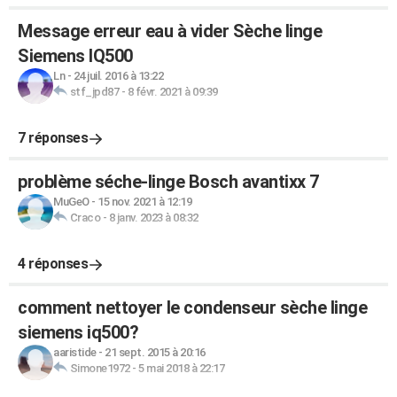
Message erreur eau à vider Sèche linge
Siemens IQ500
Ln
-
24 juil. 2016 à 13:22
stf_jpd87
-
8 févr. 2021 à 09:39
7 réponses
problème séche-linge Bosch avantixx 7
MuGeO
-
15 nov. 2021 à 12:19
Craco
-
8 janv. 2023 à 08:32
4 réponses
comment nettoyer le condenseur sèche linge
siemens iq500?
aaristide
-
21 sept. 2015 à 20:16
Simone1972
-
5 mai 2018 à 22:17