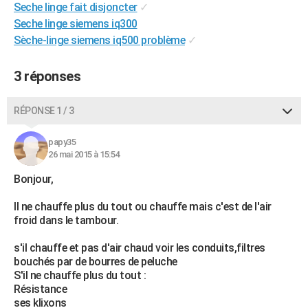
Seche linge fait disjoncter
✓
City break
Voyage de noces
Climat
Destinations
Voyage nature
Forum
+
PHOTO
Seche linge siemens iq300
Sèche-linge siemens iq500 problème
✓
GUIDES D'ACHAT
BONS PLANS
3 réponses
CARTE DE VOEUX
RÉPONSE 1 / 3
Carte Bonne année
Carte Pâques
Carte de Noël
Carte Saint-Valentin
Carte d'anniversaire
DICTIONNAIRE
papy35
Biographies
Expressions
Dictionnaire
Citations
Proverbes
26 mai 2015 à 15:54
PROGRAMME TV
Bonjour,
COPAINS D'AVANT
Il ne chauffe plus du tout ou chauffe mais c'est de l'air
Se connecter
Collèges
Universités
Service militaire
S'inscrire
Lycées
Primaires
Entreprises
Avis de recherche
AVIS DE DÉCÈS
froid dans le tambour.
FORUM
s'il chauffe et pas d'air chaud voir les conduits,filtres
bouchés par de bourres de peluche
Lifestyle
Sport
Television
Cinema
Bricolage
Culture
Auto
Voyage
S'il ne chauffe plus du tout :
Résistance
ses klixons