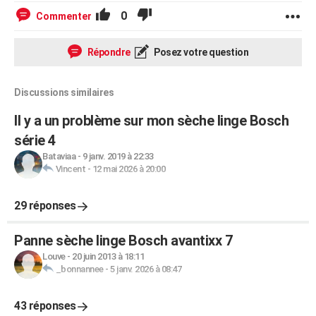
0
Commenter
Répondre
Posez votre question
Discussions similaires
Il y a un problème sur mon sèche linge Bosch
série 4
Bataviaa
-
9 janv. 2019 à 22:33
Vincent
-
12 mai 2026 à 20:00
29 réponses
Panne sèche linge Bosch avantixx 7
Louve
-
20 juin 2013 à 18:11
_bonnannee
-
5 janv. 2026 à 08:47
43 réponses