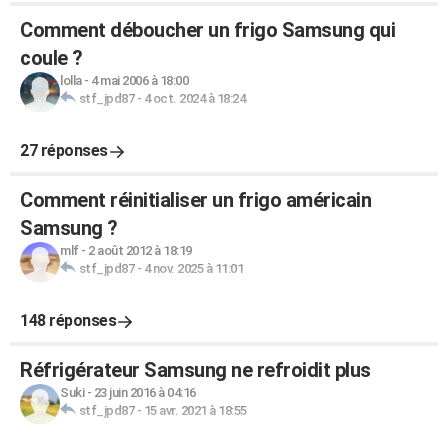
Comment déboucher un frigo Samsung qui
coule ?
lolla
-
4 mai 2006 à 18:00
stf_jpd87
-
4 oct. 2024 à 18:24
27 réponses
Comment réinitialiser un frigo américain
Samsung ?
mlf
-
2 août 2012 à 18:19
stf_jpd87
-
4 nov. 2025 à 11:01
148 réponses
Réfrigérateur Samsung ne refroidit plus
Suki
-
23 juin 2016 à 04:16
stf_jpd87
-
15 avr. 2021 à 18:55