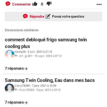
0
Commenter
Répondre
Posez votre question
Discussions similaires
comment debloqué frigo samsung twin
cooling plus
micka30
-
5 oct. 2021 à 21:13
stf_jpd87
-
15 sept. 2022 à 07:12
7 réponses
Samsung Twin Cooling, Eau dans mes bacs
Coco78280
-
7 janv. 2021 à 13:08
Coco78280
-
9 janv. 2021 à 20:12
7 réponses