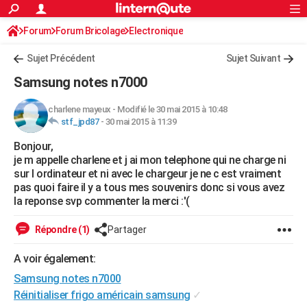
ACTUALITÉS
Forum
Forum Bricolage
Connexion
Electronique
S'inscrire
Rechercher
Société
Education
Villes
Politique
Faits Divers
Monde
+
SPORT
Sujet Précédent
Sujet Suivant
Football
Cyclisme
Forum
Coupe du monde 2026
Tennis
Rugby
CULTURE
Samsung notes n7000
TNT
Cinéma
Musique
Programme TV
Streaming
Sorties cinéma
+
FINANCE
charlene mayeux
-
Modifié le 30 mai 2015 à 10:48
stf_jpd87
-
30 mai 2015 à 11:39
Impôts
Immobilier
Banque
Crédit
Retraite
Epargne
Risques naturels par ville
Assurance
AUTO
Bonjour,
Réserver un essai
Berlines
Forum auto
Essais
Citadines
SUV
+
HIGH-TECH
je m appelle charlene et j ai mon telephone qui ne charge ni
sur l ordinateur et ni avec le chargeur je ne c est vraiment
Meilleur smartphone
Ordinateurs
Guide high-tech
Mobiles
Internet
Jeux vidéo
+
BRICOLAGE
pas quoi faire il y a tous mes souvenirs donc si vous avez
la reponse svp commenter la merci :'(
Aménagement intérieur
Cuisine
Jardinage
+
Forum
Extérieur
Salle de bains
Rangement
WEEK-END
Répondre (1)
Partager
Escapades
Expositions
Week-end nature
Guides de France
Patrimoine
Musées
+
LIFESTYLE
A voir également:
Bien-être
Mode
+
Art de vivre
Loisirs
Modes de vie
SANTE
Samsung notes n7000
Guide de la santé
Médicaments
+
Alimentation
Maladies
Sommeil
Réinitialiser frigo américain samsung
✓
VOYAGE