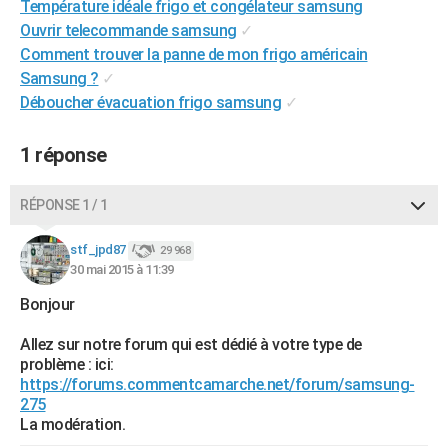
Température idéale frigo et congélateur samsung
City break
Voyage de noces
Climat
Destinations
Voyage nature
Forum
+
PHOTO
Ouvrir telecommande samsung
✓
Comment trouver la panne de mon frigo américain
GUIDES D'ACHAT
Samsung ?
✓
Déboucher évacuation frigo samsung
✓
BONS PLANS
CARTE DE VOEUX
1 réponse
Carte Bonne année
Carte Pâques
Carte de Noël
Carte Saint-Valentin
Carte d'anniversaire
DICTIONNAIRE
RÉPONSE 1 / 1
Biographies
Expressions
Dictionnaire
Citations
Proverbes
PROGRAMME TV
stf_jpd87
29 968
COPAINS D'AVANT
30 mai 2015 à 11:39
Se connecter
Collèges
Universités
Service militaire
S'inscrire
Lycées
Primaires
Entreprises
Avis de recherche
Bonjour
AVIS DE DÉCÈS
Allez sur notre forum qui est dédié à votre type de
FORUM
problème : ici:
https://forums.commentcamarche.net/forum/samsung-
Lifestyle
Sport
Television
Cinema
Bricolage
Culture
Auto
Voyage
275
La modération.