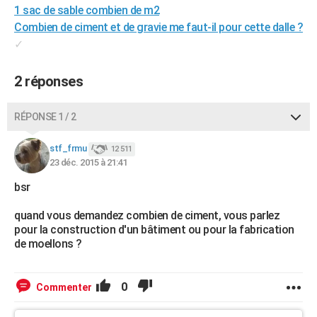
1 sac de sable combien de m2
City break
Voyage de noces
Climat
Destinations
Voyage nature
Forum
+
PHOTO
Combien de ciment et de gravie me faut-il pour cette dalle ?
✓
GUIDES D'ACHAT
BONS PLANS
2 réponses
CARTE DE VOEUX
RÉPONSE 1 / 2
Carte Bonne année
Carte Pâques
Carte de Noël
Carte Saint-Valentin
Carte d'anniversaire
DICTIONNAIRE
stf_frmu
12 511
Biographies
Expressions
Dictionnaire
Citations
Proverbes
PROGRAMME TV
23 déc. 2015 à 21:41
bsr
COPAINS D'AVANT
Se connecter
Collèges
Universités
Service militaire
S'inscrire
Lycées
Primaires
Entreprises
Avis de recherche
quand vous demandez combien de ciment, vous parlez
AVIS DE DÉCÈS
pour la construction d'un bâtiment ou pour la fabrication
de moellons ?
FORUM
Lifestyle
Sport
Television
Cinema
Bricolage
Culture
Auto
Voyage
0
Commenter