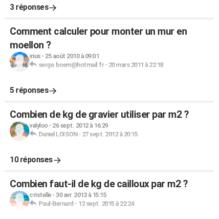
3 réponses
Comment calculer pour monter un mur en
moellon ?
irius
-
25 août 2010 à 09:01
serge.boem@hotmail.fr
-
20 mars 2011 à 22:18
5 réponses
Combien de kg de gravier utiliser par m2 ?
valyloo
-
26 sept. 2012 à 16:29
Daniel LOISON
-
27 sept. 2012 à 20:15
10 réponses
Combien faut-il de kg de cailloux par m2 ?
cristelle
-
30 avr. 2013 à 15:15
Paul-Bernard
-
12 sept. 2015 à 22:24