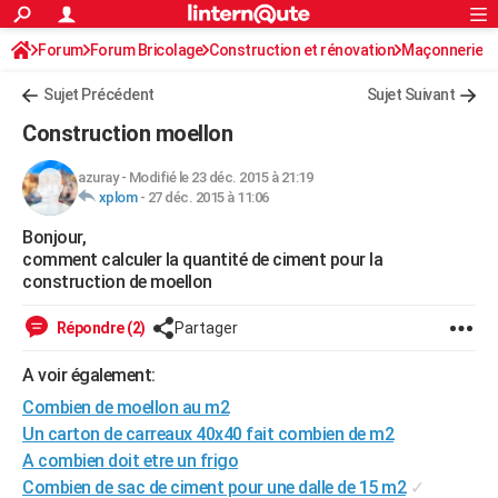
ACTUALITÉS
Forum
Forum Bricolage
Connexion
Construction et rénovation
S'inscrire
Maçonnerie
Rechercher
Société
Education
Villes
Politique
Faits Divers
Monde
+
SPORT
Sujet Précédent
Sujet Suivant
Football
Cyclisme
Forum
Coupe du monde 2026
Tennis
Rugby
CULTURE
Construction moellon
TNT
Cinéma
Musique
Programme TV
Streaming
Sorties cinéma
+
FINANCE
azuray
-
Modifié le 23 déc. 2015 à 21:19
xplom
-
27 déc. 2015 à 11:06
Impôts
Immobilier
Banque
Crédit
Retraite
Epargne
Risques naturels par ville
Assurance
AUTO
Bonjour,
Réserver un essai
Berlines
Forum auto
Essais
Citadines
SUV
+
HIGH-TECH
comment calculer la quantité de ciment pour la
construction de moellon
Meilleur smartphone
Ordinateurs
Guide high-tech
Mobiles
Internet
Jeux vidéo
+
BRICOLAGE
Répondre (2)
Partager
Aménagement intérieur
Cuisine
Jardinage
+
Forum
Extérieur
Salle de bains
Rangement
WEEK-END
A voir également:
Escapades
Expositions
Week-end nature
Guides de France
Patrimoine
Musées
+
LIFESTYLE
Combien de moellon au m2
Bien-être
Mode
+
Art de vivre
Loisirs
Modes de vie
Un carton de carreaux 40x40 fait combien de m2
SANTE
A combien doit etre un frigo
Guide de la santé
Médicaments
+
Alimentation
Maladies
Sommeil
VOYAGE
Combien de sac de ciment pour une dalle de 15 m2
✓