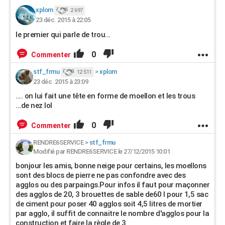
xplom
2 697
23 déc. 2015 à 22:05
le premier qui parle de trou...
0
Commenter
stf_frmu
>
xplom
12 511
23 déc. 2015 à 23:09
.... on lui fait une tête en forme de moellon et les trous
...de nez lol
0
Commenter
RENDRE6SERVICE
>
stf_frmu
Modifié par RENDRE6SERVICE le 27/12/2015 10:01
bonjour les amis, bonne neige pour certains, les moellons
sont des blocs de pierre ne pas confondre avec des
agglos ou des parpaings.Pour infos il faut pour maçonner
des agglos de 20, 3 brouettes de sable de60 l pour 1,5 sac
de ciment pour poser 40 agglos soit 4,5 litres de mortier
par agglo, il suffit de connaitre le nombre d'agglos pour la
construction et faire la règle de 3