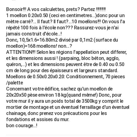
Bonsoir!!! A vos calculettes, prets? Partez !!!!!!!!!
1 moellon 0.20x0.50 (ceci en centimetres...)donc pour un
mètre carré?... Il faut? Il faut?...10 moellons!!! On vous l'a
répété 100 fois à l'école non??? Rassurez-vous je n'ai
jamais construit d'école...!
Donc, 10,5x1.6=16.80m2 divisé par 0,1m2 (surface du
moellon)=168 moellons! non...?
ATTENTION!!! Selon les régions l'appellation peut differer,
et les dimensions aussi ! (parpaing, bloc béton, agglo,
quéron,...) et les dimensions peuvent être de 0.40 ou 0.50
cm de long pour des épaisseurs et largeurs standard.
Moellons de 0.50x0.20x0.20: Conditionnement, 70 pieces
/palette
Concernant votre édifice, sachez qu'un moellon de
20x20x50 pèse environ 18 kg(quand même!) Donc, pour
votre mur il y aura un poids total de 3500kg y comprit le
mortier de montage et un éventuel ferraillage d'un éventuel
chainage, donc prenez vos précautions pour les
fondations et assises du mur.
bon courage...!