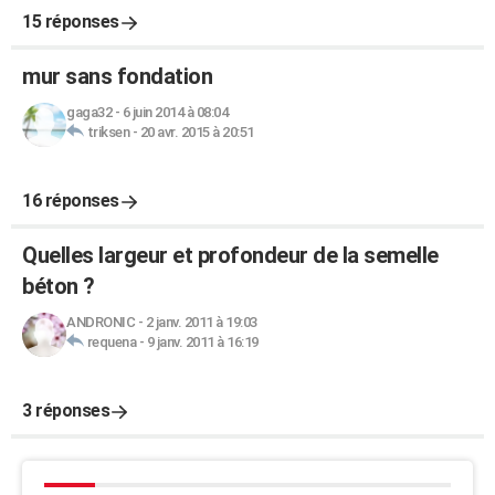
15 réponses
mur sans fondation
gaga32
-
6 juin 2014 à 08:04
triksen
-
20 avr. 2015 à 20:51
16 réponses
Quelles largeur et profondeur de la semelle
béton ?
ANDRONIC
-
2 janv. 2011 à 19:03
requena
-
9 janv. 2011 à 16:19
3 réponses