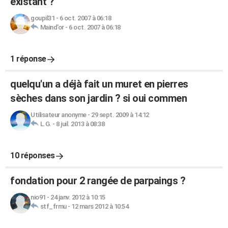
existant ?
goupil31
-
6 oct. 2007 à 06:18
Maind'or
-
6 oct. 2007 à 06:18
1 réponse
quelqu'un a déjà fait un muret en pierres
sèches dans son jardin ? si oui commen
Utilisateur anonyme
-
29 sept. 2009 à 14:12
L.G.
-
8 juil. 2013 à 08:38
10 réponses
fondation pour 2 rangée de parpaings ?
nio91
-
24 janv. 2012 à 10:15
stf_frmu
-
12 mars 2012 à 10:54