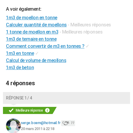
City break
Voyage de noces
Climat
Destinations
Voyage nature
Forum
+
PHOTO
A voir également:
1m3 de moellon en tonne
GUIDES D'ACHAT
Calculer quantité de moellons
- Meilleures réponses
BONS PLANS
1 tonne de moellon en m3
- Meilleures réponses
1m3 de ternaire en tonne
CARTE DE VOEUX
Comment convertir de m3 en tonnes ?
✓
1m3 en tonne
✓
Carte Bonne année
Carte Pâques
Carte de Noël
Carte Saint-Valentin
Carte d'anniversaire
DICTIONNAIRE
Calcul de volume de meollons
Biographies
Expressions
Dictionnaire
Citations
Proverbes
1m3 de beton
PROGRAMME TV
COPAINS D'AVANT
4 réponses
Se connecter
Collèges
Universités
Service militaire
S'inscrire
Lycées
Primaires
Entreprises
Avis de recherche
AVIS DE DÉCÈS
RÉPONSE 1 / 4
FORUM
Meilleure réponse
Lifestyle
Sport
Television
Cinema
Bricolage
Culture
Auto
Voyage
serge.boem@hotmail.fr
77
20 mars 2011 à 22:18