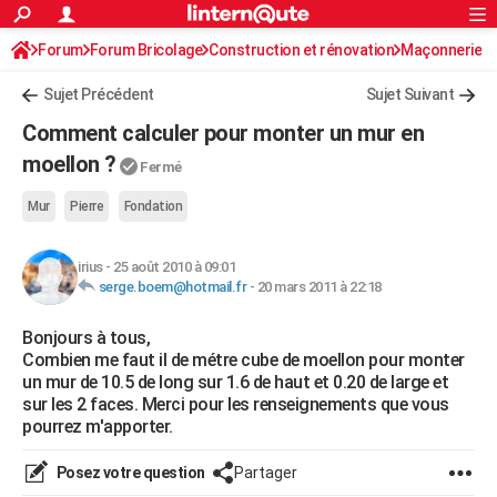
ACTUALITÉS
Forum
Forum Bricolage
Connexion
Construction et rénovation
S'inscrire
Maçonnerie
Rechercher
Société
Education
Villes
Politique
Faits Divers
Monde
+
SPORT
Sujet Précédent
Sujet Suivant
Football
Cyclisme
Forum
Coupe du monde 2026
Tennis
Rugby
CULTURE
Comment calculer pour monter un mur en
TNT
Cinéma
Musique
Programme TV
Streaming
Sorties cinéma
+
moellon ?
FINANCE
Fermé
Impôts
Immobilier
Banque
Crédit
Retraite
Epargne
Risques naturels par ville
Assurance
AUTO
Mur
Pierre
Fondation
Réserver un essai
Berlines
Forum auto
Essais
Citadines
SUV
+
HIGH-TECH
irius
-
25 août 2010 à 09:01
serge.boem@hotmail.fr
-
20 mars 2011 à 22:18
Meilleur smartphone
Ordinateurs
Guide high-tech
Mobiles
Internet
Jeux vidéo
+
BRICOLAGE
Bonjours à tous,
Aménagement intérieur
Cuisine
Jardinage
+
Forum
Extérieur
Salle de bains
Rangement
WEEK-END
Combien me faut il de métre cube de moellon pour monter
un mur de 10.5 de long sur 1.6 de haut et 0.20 de large et
Escapades
Expositions
Week-end nature
Guides de France
Patrimoine
Musées
+
LIFESTYLE
sur les 2 faces. Merci pour les renseignements que vous
pourrez m'apporter.
Bien-être
Mode
+
Art de vivre
Loisirs
Modes de vie
SANTE
Posez votre question
Partager
Guide de la santé
Médicaments
+
Alimentation
Maladies
Sommeil
VOYAGE