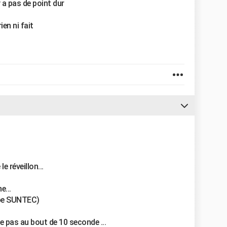
 a pas de point dur
ien ni fait
e réveillon...
e...
ompe SUNTEC)
e pas au bout de 10 seconde ...