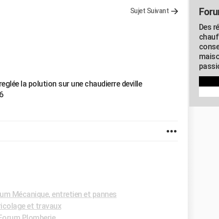
Foru
Sujet Suivant
Des r
chauf
conse
maiso
passio
glée la polution sur une chaudierre deville
6
um Mécanique, entretien et pannes
icolage et travaux
Forum Plomberie