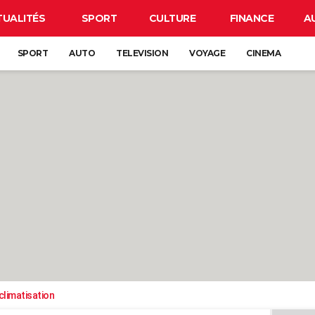
TUALITÉS
SPORT
CULTURE
FINANCE
A
SPORT
AUTO
TELEVISION
VOYAGE
CINEMA
climatisation