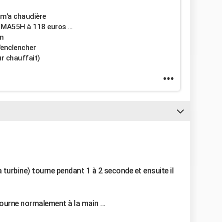
 m'a chaudière
n MA55H à 118 euros ...
en
'enclencher
ur chauffait)
la turbine) tourne pendant 1 à 2 seconde et ensuite il
 tourne normalement à la main ...