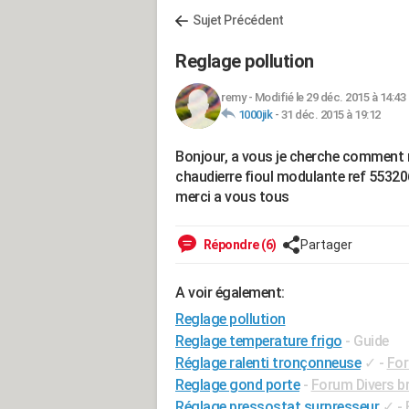
Sujet Précédent
Reglage pollution
remy
-
Modifié le 29 déc. 2015 à 14:43
1000jik
-
31 déc. 2015 à 19:12
Bonjour, a vous je cherche comment re
chaudierre fioul modulante ref 55320
merci a vous tous
Répondre (6)
Partager
A voir également:
Reglage pollution
Reglage temperature frigo
- Guide
Réglage ralenti tronçonneuse
✓
-
For
Reglage gond porte
-
Forum Divers br
Réglage pressostat surpresseur
✓
-