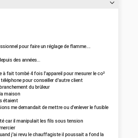
essionnel pour faire un réglage de flamme....
epuis des années...
 à fait tombé 4 fois l'appareil pour mesurer le co²
téléphone pour conseiller d'autre client
e branchement du brûleur
e la maison
s étaient
sions me demandait de mettre ou d'enlever le fusible
uté car il manipulait les fils sous tension
emercier
and j'ai revu le chauffagiste il poussait a fond la