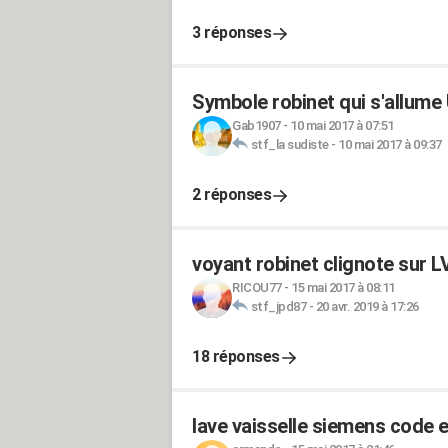
3 réponses
Symbole robinet qui s'allum
Gab1907
-
10 mai 2017 à 07:51
stf_la sudiste
-
10 mai 2017 à 09:37
2 réponses
voyant robinet clignote sur 
RICOU77
-
15 mai 2017 à 08:11
stf_jpd87
-
20 avr. 2019 à 17:26
18 réponses
lave vaisselle siemens code 