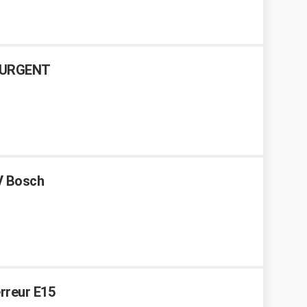
e URGENT
LV Bosch
erreur E15