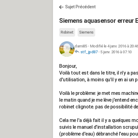
Sujet Précédent
Siemens aquasensor erreur 
Robinet
Siemens
dami85
-
Modifié le 4 janv. 2016 à 20:4
stf_jpd87
-
5 janv. 2016 à 07:10
Bonjour,
Voilà tout est dans le titre, il n'y a p
d'utilisation, à moins qu'il y en ai un 
Voilà le problème: je met mes machin
le matin quand je me lève j'entend enc
robinet clignote. pas de possibilité de 
Cela me l'a déjà fait il y a quelques moi
suivis le manuel d'installation scrup
(problème d'eau) débranché l'eau pour v