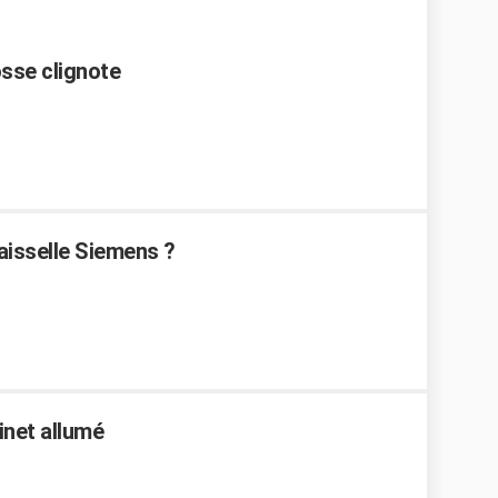
osse clignote
aisselle Siemens ?
net allumé