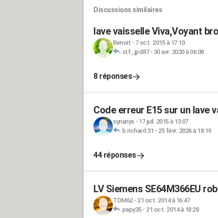
Discussions similaires
lave vaisselle Viva,Voyant br
Benoit
-
7 oct. 2015 à 17:10
stf_jpd87
-
30 avr. 2020 à 06:08
8 réponses
Code erreur E15 sur un lave v
synanys
-
17 juil. 2015 à 13:07
b richard 31
-
25 févr. 2026 à 18:19
44 réponses
LV Siemens SE64M366EU robi
TDM62
-
21 oct. 2014 à 16:47
papy35
-
21 oct. 2014 à 18:28