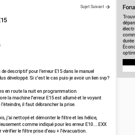
Foru
Sujet Suivant
Trouv
E15
dépan
élect
commu
durée
6
Écono
optimi
as de descriptif pour l'erreur E15 dans le manuel
plus développé. Si c'est le cas puis-je avoir un lien svp?
es en route la nuit en programmation.
ore la machine l'erreur E15 est allumé et le voyant
l'éteindre, il faut débrancher la prise.
s, j'ai nettoyé et démonter le filtre et les hélice,
uleusement comme indiqué pour les erreur E10.....EXX
érifier le filtre prise d'eau + l'évacuation.