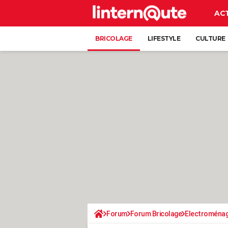
AC
BRICOLAGE
LIFESTYLE
CULTURE
Forum
Forum Bricolage
Electroména