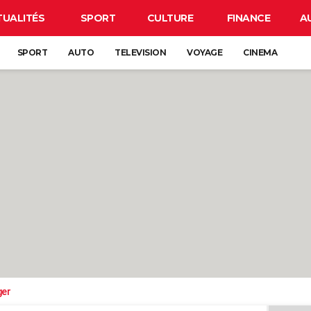
TUALITÉS
SPORT
CULTURE
FINANCE
A
SPORT
AUTO
TELEVISION
VOYAGE
CINEMA
ger