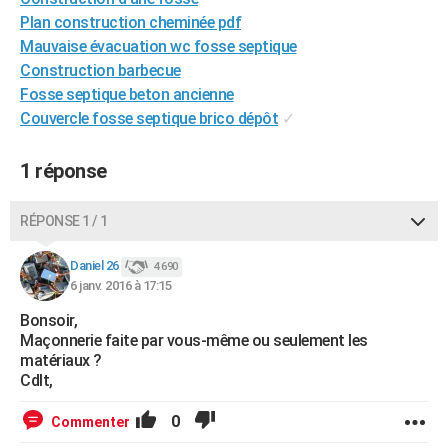
City break
Voyage de noces
Climat
Destinations
Voyage nature
Forum
+
Plan construction cheminée pdf
PHOTO
Mauvaise évacuation wc fosse septique
GUIDES D'ACHAT
Construction barbecue
Fosse septique beton ancienne
BONS PLANS
Couvercle fosse septique brico dépôt
✓
CARTE DE VOEUX
1 réponse
Carte Bonne année
Carte Pâques
Carte de Noël
Carte Saint-Valentin
Carte d'anniversaire
DICTIONNAIRE
RÉPONSE 1 / 1
Biographies
Expressions
Dictionnaire
Citations
Proverbes
PROGRAMME TV
Daniel 26
COPAINS D'AVANT
4 690
6 janv. 2016 à 17:15
Se connecter
Collèges
Universités
Service militaire
S'inscrire
Lycées
Primaires
Entreprises
Avis de recherche
AVIS DE DÉCÈS
Bonsoir,
Maçonnerie faite par vous-même ou seulement les
FORUM
matériaux ?
Cdlt,
Lifestyle
Sport
Television
Cinema
Bricolage
Culture
Auto
Voyage
0
Commenter