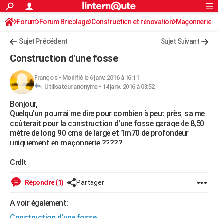
ACTUALITÉS
Forum
Forum Bricolage
Connexion
Construction et rénovation
S'inscrire
Maçonnerie
Rechercher
Société
Education
Villes
Politique
Faits Divers
Monde
+
SPORT
Sujet Précédent
Sujet Suivant
Football
Cyclisme
Forum
Coupe du monde 2026
Tennis
Rugby
CULTURE
Construction d'une fosse
TNT
Cinéma
Musique
Programme TV
Streaming
Sorties cinéma
+
FINANCE
François
-
Modifié le 6 janv. 2016 à 16:11
Utilisateur anonyme -
14 janv. 2016 à 03:52
Impôts
Immobilier
Banque
Crédit
Retraite
Epargne
Risques naturels par ville
Assurance
AUTO
Bonjour,
Réserver un essai
Berlines
Forum auto
Essais
Citadines
SUV
+
HIGH-TECH
Quelqu'un pourrai me dire pour combien à peut près, sa me
coûterait pour la construction d'une fosse garage de 8,50
Meilleur smartphone
Ordinateurs
Guide high-tech
Mobiles
Internet
Jeux vidéo
+
BRICOLAGE
mètre de long 90 cms de large et 1m70 de profondeur
uniquement en maçonnerie ?????
Aménagement intérieur
Cuisine
Jardinage
+
Forum
Extérieur
Salle de bains
Rangement
WEEK-END
Crdlt
Escapades
Expositions
Week-end nature
Guides de France
Patrimoine
Musées
+
LIFESTYLE
Répondre (1)
Partager
Bien-être
Mode
+
Art de vivre
Loisirs
Modes de vie
SANTE
A voir également:
Guide de la santé
Médicaments
+
Alimentation
Maladies
Sommeil
VOYAGE
Construction d'une fosse