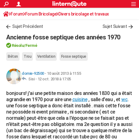
ACTUALITÉS
Forum
Forum Bricolage
Connexion
Divers bricolage et travaux
S'inscrire
Rechercher
Société
Education
Villes
Politique
Faits Divers
Monde
+
SPORT
Sujet Précédent
Sujet Suivant
Football
Cyclisme
Forum
Coupe du monde 2026
Tennis
Rugby
CULTURE
Ancienne fosse septique des années 1970
TNT
Cinéma
Musique
Programme TV
Streaming
Sorties cinéma
+
FINANCE
Résolu
/Fermé
Impôts
Immobilier
Banque
Crédit
Retraite
Epargne
Risques naturels par ville
Assurance
Béton
Trou
Ventilation
Fosse septique
AUTO
Réserver un essai
Berlines
Forum auto
Essais
Citadines
SUV
+
HIGH-TECH
domie-92500
-
10 août 2013 à 11:55
Sisi -
12 oct. 2018 à 17:05
Meilleur smartphone
Ordinateurs
Guide high-tech
Mobiles
Internet
Jeux vidéo
+
BRICOLAGE
bonjours! j'ai une petite maison des années 1830 qui a êtait
Aménagement intérieur
Cuisine
Jardinage
+
Forum
Extérieur
Salle de bains
Rangement
WEEK-END
agrandie en 1970 pour aire une
cuisine
, salle d'eau , et
wc
.
une fosse septique a donc êtait installé . mais cette fosse
Escapades
Expositions
Week-end nature
Guides de France
Patrimoine
Musées
+
LIFESTYLE
ne posséde ni event primaire , ni secondaire ( est ce
normale) peut-être que cela a l'époque ne se faisait pas et
Bien-être
Mode
+
Art de vivre
Loisirs
Modes de vie
SANTE
n'êtait peut-être pas obligatoire. ma 2e question il y a aussi
(un bac de dégraissage) qui se trouve a quelque métre de la
Guide de la santé
Médicaments
+
Alimentation
Maladies
Sommeil
VOYAGE
fosse dans lesquel et raccordé un tube pvc de 80 ou