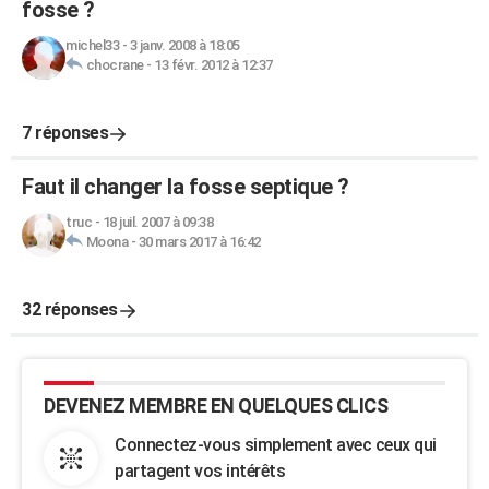
fosse ?
michel33
-
3 janv. 2008 à 18:05
chocrane
-
13 févr. 2012 à 12:37
7 réponses
Faut il changer la fosse septique ?
truc
-
18 juil. 2007 à 09:38
Moona
-
30 mars 2017 à 16:42
32 réponses
DEVENEZ MEMBRE EN QUELQUES CLICS
Connectez-vous simplement avec ceux qui
partagent vos intérêts