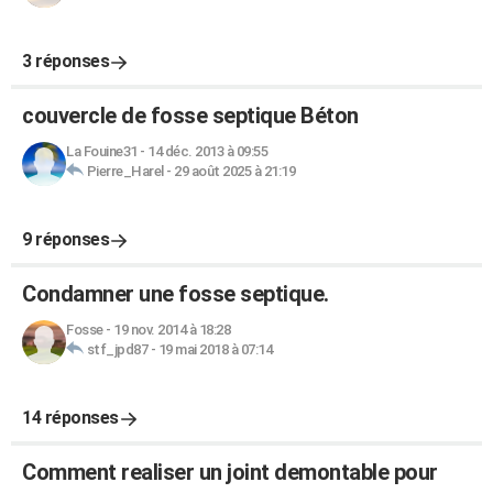
3 réponses
couvercle de fosse septique Béton
La Fouine31
-
14 déc. 2013 à 09:55
Pierre_Harel
-
29 août 2025 à 21:19
9 réponses
Condamner une fosse septique.
Fosse
-
19 nov. 2014 à 18:28
stf_jpd87
-
19 mai 2018 à 07:14
14 réponses
Comment realiser un joint demontable pour