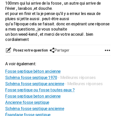
100mm qui lui arrive de la fosse , un autre qui arrive de
City break
Voyage de noces
Climat
Destinations
Voyage nature
Forum
+
PHOTO
l'évier , lavabos ,et douche.
et pour en finir et la je pense qu'il y a erreur les eaux de
GUIDES D'ACHAT
pluies si jette aussi . peut-être aussi
qu'a l'époque cela se faisait. donc en espérant une réponse
BONS PLANS
a mes questions , je vous souhaite
un bon weed-kend , et merci de votre acceuil . bien
CARTE DE VOEUX
cordialement
Carte Bonne année
Carte Pâques
Carte de Noël
Carte Saint-Valentin
Carte d'anniversaire
DICTIONNAIRE
Posez votre question
Partager
Biographies
Expressions
Dictionnaire
Citations
Proverbes
PROGRAMME TV
A voir également:
COPAINS D'AVANT
Fosse septique béton ancienne
Schéma fosse septique 1970
- Meilleures réponses
Se connecter
Collèges
Universités
Service militaire
S'inscrire
Lycées
Primaires
Entreprises
Avis de recherche
AVIS DE DÉCÈS
Schéma fosse septique ancienne
- Meilleures réponses
Fosse septique ou fosse toutes eaux ?
FORUM
Fosse septique beton ancienne
Lifestyle
Sport
Television
Cinema
Bricolage
Culture
Auto
Voyage
Ancienne fosse septique
Schéma fosse septique ancienne
Épandage fosse septique