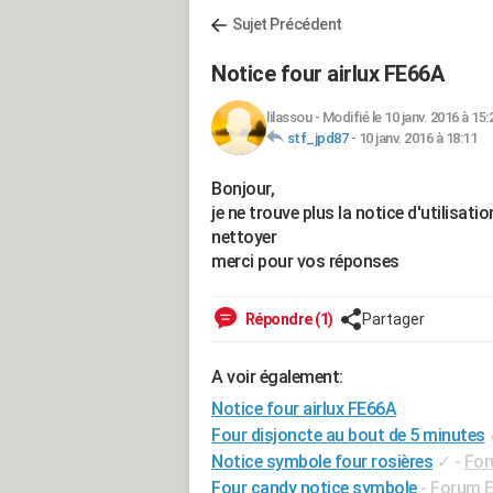
Sujet Précédent
Notice four airlux FE66A
lilassou
-
Modifié le 10 janv. 2016 à 15:
stf_jpd87
-
10 janv. 2016 à 18:11
Bonjour,
je ne trouve plus la notice d'utilisat
nettoyer
merci pour vos réponses
Répondre (1)
Partager
A voir également:
Notice four airlux FE66A
Four disjoncte au bout de 5 minutes
Notice symbole four rosières
✓
-
For
Four candy notice symbole
-
Forum E