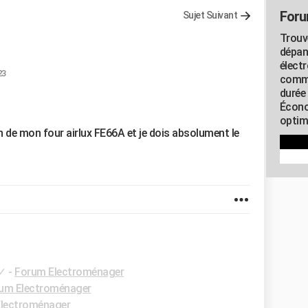
Foru
Sujet Suivant
Trouv
dépan
élect
23
commu
durée
Écono
optimi
ion de mon four airlux FE66A et je dois absolument le
✓
-
Forum Electroménager
um Electroménager
lectroménager