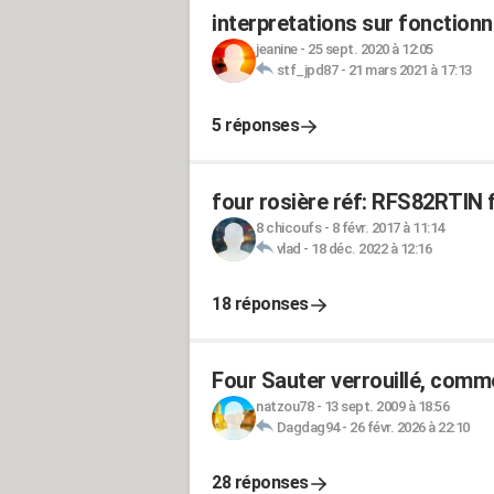
interpretations sur fonctionn
jeanine
-
25 sept. 2020 à 12:05
stf_jpd87
-
21 mars 2021 à 17:13
5 réponses
four rosière réf: RFS82RTIN f
8 chicoufs
-
8 févr. 2017 à 11:14
vlad
-
18 déc. 2022 à 12:16
18 réponses
Four Sauter verrouillé, comm
natzou78
-
13 sept. 2009 à 18:56
Dagdag94
-
26 févr. 2026 à 22:10
28 réponses