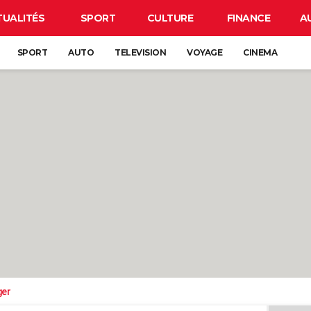
TUALITÉS
SPORT
CULTURE
FINANCE
A
SPORT
AUTO
TELEVISION
VOYAGE
CINEMA
ger