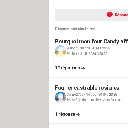
Répond
Discussions similaires
Pourquoi mon four Candy affi
Marion
-
30 nov. 2014 à 22:33
Bibi
-
2 juil. 2026 à 20:55
17 réponses
Four encastrable rosieres
Celine2709
-
14 déc. 2019 à 23:35
stf_jpd87
-
15 déc. 2019 à 08:08
1 réponse