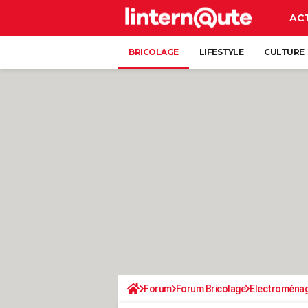
AC
BRICOLAGE
LIFESTYLE
CULTURE
Forum
Forum Bricolage
Electroména