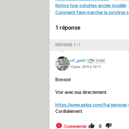
Notice four scholtes ancien modèle
Comment faire marcher la pyrolyse s
1 réponse
RÉPONSE 1 / 1
stf_jpd87
29 968
10 janv. 2016 à 18:11
Bonsoir
Voir avec eux directement:
https://www.airlux.com/fra/services
Cordialement.
0
Commenter