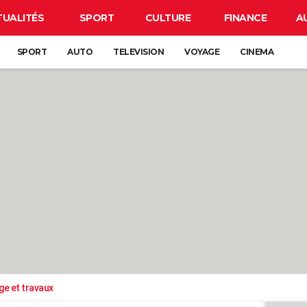
TUALITÉS
SPORT
CULTURE
FINANCE
A
SPORT
AUTO
TELEVISION
VOYAGE
CINEMA
ge et travaux