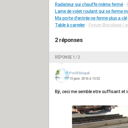
Radiateur qui chauffe même fermé
-
Lame de volet roulant qui se ferme m
Ma porte d'entrée ne ferme plus a clé
Table à carreler
-
Forum Bricolage / o
2 réponses
RÉPONSE 1 / 2
Profil bloqué
15 janv. 2016 à 13:52
Bjr, ceci me semble etre suffisant et