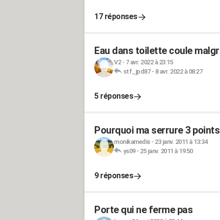
17 réponses
Eau dans toilette coule malgr
V2
-
7 avr. 2022 à 23:15
stf_jpd87
-
8 avr. 2022 à 08:27
5 réponses
Pourquoi ma serrure 3 points
monikamedis
-
23 janv. 2011 à 13:34
ys09
-
25 janv. 2011 à 19:50
9 réponses
Porte qui ne ferme pas