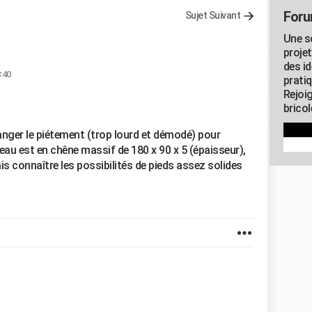
Foru
Sujet Suivant
Une s
proje
des id
8:40
pratiq
Rejoi
brico
hanger le piétement (trop lourd et démodé) pour
eau est en chêne massif de 180 x 90 x 5 (épaisseur),
ais connaître les possibilités de pieds assez solides