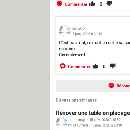
0
Commenter
mamydo
15 janv. 2016 à 21:12
C'est pas mal, surtout en cette saison
solution.
Cordialement
0
Commenter
Répond
Discussions similaires
Rénover une table en placage
La___mayo
-
15 janv. 2020 à 18:59
stf_frmu
-
15 janv. 2020 à 20:39