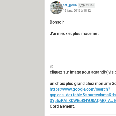
stf_jpd87
29 965
15 janv. 2016 à 18:12
Bonsoir
J'ai mieux et plus moderne :
cliquez sur image pour agrandir( visib
un choix plus grand chez mon ami Go
https://www.google.com/search?
q=pieds+de+table.&source=lnms&t
3Yp6zKAhXDWBoKHYU0AQMQ_AUIBy
Cordialement.