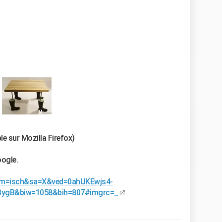
le sur Mozilla Firefox)
ogle.
bm=isch&sa=X&ved=0ahUKEwjs4-
gB&biw=1058&bih=807#imgrc=_