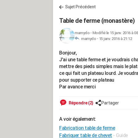
Sujet Précédent
Table de ferme (monastère)
mamydo
-
Modifié le 15 janv. 2016 à 0
mamydo -
15 janv. 2016 à 21:12
Bonjour,
J'ai une table ferme et je voudrais c
mettre des pieds simples mais le plat
ce qui fait un plateau lourd. Je voudr
pour supporter ce plateau
Par avance merci
Répondre (2)
Partager
A voir également:
Fabrication table de ferme
Fabriquer table de chevet
- Guide