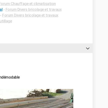
Forum Chauffage et climatisation
al
-
Forum Divers bricolage et travaux
-
Forum Divers bricolage et travaux
utillage
 indémodable