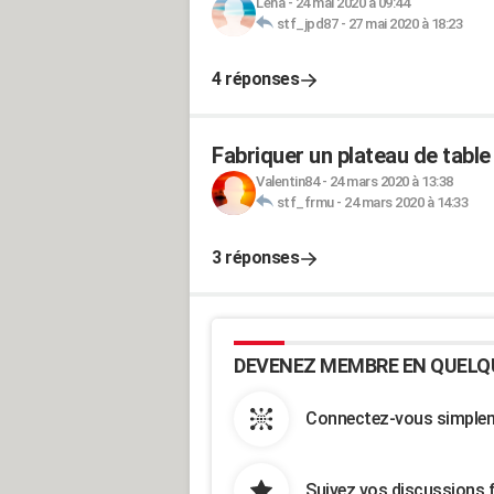
Lena
-
24 mai 2020 à 09:44
stf_jpd87
-
27 mai 2020 à 18:23
4 réponses
Fabriquer un plateau de table
Valentin84
-
24 mars 2020 à 13:38
stf_frmu
-
24 mars 2020 à 14:33
3 réponses
DEVENEZ MEMBRE EN QUELQ
Connectez-vous simpleme
Suivez vos discussions 