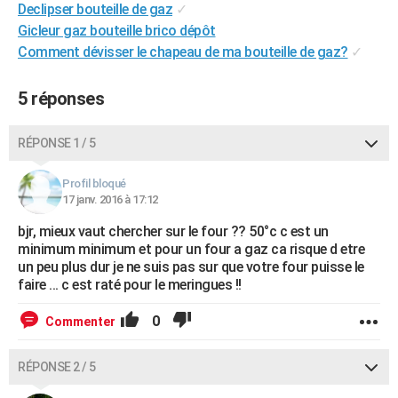
Declipser bouteille de gaz
✓
City break
Voyage de noces
Climat
Destinations
Voyage nature
Forum
+
PHOTO
Gicleur gaz bouteille brico dépôt
Comment dévisser le chapeau de ma bouteille de gaz?
✓
GUIDES D'ACHAT
BONS PLANS
5 réponses
CARTE DE VOEUX
RÉPONSE 1 / 5
Carte Bonne année
Carte Pâques
Carte de Noël
Carte Saint-Valentin
Carte d'anniversaire
DICTIONNAIRE
Profil bloqué
Biographies
Expressions
Dictionnaire
Citations
Proverbes
17 janv. 2016 à 17:12
PROGRAMME TV
bjr, mieux vaut chercher sur le four ?? 50°c c est un
COPAINS D'AVANT
minimum minimum et pour un four a gaz ca risque d etre
un peu plus dur je ne suis pas sur que votre four puisse le
Se connecter
Collèges
Universités
Service militaire
S'inscrire
Lycées
Primaires
Entreprises
Avis de recherche
AVIS DE DÉCÈS
faire ... c est raté pour le meringues !!
FORUM
0
Commenter
Lifestyle
Sport
Television
Cinema
Bricolage
Culture
Auto
Voyage
RÉPONSE 2 / 5