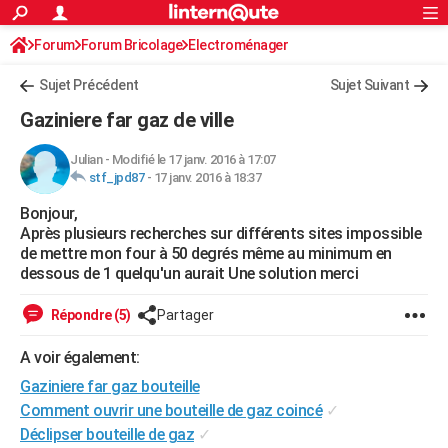
ACTUALITÉS
Forum
Forum Bricolage
Connexion
Electroménager
S'inscrire
Rechercher
Société
Education
Villes
Politique
Faits Divers
Monde
+
SPORT
Sujet Précédent
Sujet Suivant
Football
Cyclisme
Forum
Coupe du monde 2026
Tennis
Rugby
CULTURE
Gaziniere far gaz de ville
TNT
Cinéma
Musique
Programme TV
Streaming
Sorties cinéma
+
FINANCE
Julian
-
Modifié le 17 janv. 2016 à 17:07
stf_jpd87
-
17 janv. 2016 à 18:37
Impôts
Immobilier
Banque
Crédit
Retraite
Epargne
Risques naturels par ville
Assurance
AUTO
Bonjour,
Réserver un essai
Berlines
Forum auto
Essais
Citadines
SUV
+
HIGH-TECH
Après plusieurs recherches sur différents sites impossible
de mettre mon four à 50 degrés même au minimum en
Meilleur smartphone
Ordinateurs
Guide high-tech
Mobiles
Internet
Jeux vidéo
+
BRICOLAGE
dessous de 1 quelqu'un aurait Une solution merci
Aménagement intérieur
Cuisine
Jardinage
+
Forum
Extérieur
Salle de bains
Rangement
WEEK-END
Répondre (5)
Partager
Escapades
Expositions
Week-end nature
Guides de France
Patrimoine
Musées
+
LIFESTYLE
A voir également:
Gaziniere far gaz bouteille
Bien-être
Mode
+
Art de vivre
Loisirs
Modes de vie
SANTE
Comment ouvrir une bouteille de gaz coincé
✓
Guide de la santé
Médicaments
+
Alimentation
Maladies
Sommeil
VOYAGE
Déclipser bouteille de gaz
✓