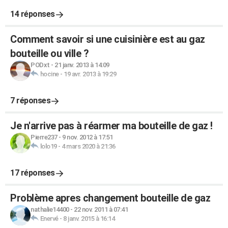
14 réponses
Comment savoir si une cuisinière est au gaz
bouteille ou ville ?
PODxt
-
21 janv. 2013 à 14:09
hocine
-
19 avr. 2013 à 19:29
7 réponses
Je n'arrive pas à réarmer ma bouteille de gaz !
Pierre237
-
9 nov. 2012 à 17:51
lolo19
-
4 mars 2020 à 21:36
17 réponses
Problème apres changement bouteille de gaz
nathalie14400
-
22 nov. 2011 à 07:41
Enervé
-
8 janv. 2015 à 16:14