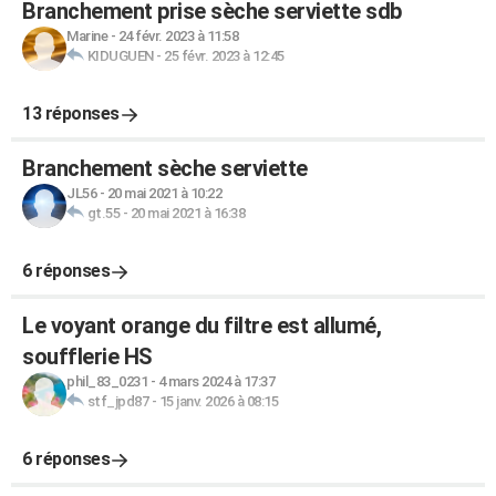
Branchement prise sèche serviette sdb
Marine
-
24 févr. 2023 à 11:58
KIDUGUEN
-
25 févr. 2023 à 12:45
13 réponses
Branchement sèche serviette
JL56
-
20 mai 2021 à 10:22
gt.55
-
20 mai 2021 à 16:38
6 réponses
Le voyant orange du filtre est allumé,
soufflerie HS
phil_83_0231
-
4 mars 2024 à 17:37
stf_jpd87
-
15 janv. 2026 à 08:15
6 réponses