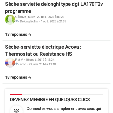
Sèche serviette delonghi type dgt LA170T2v
programme
Gillou25_5889
-
20 oct. 2023 à 08:23
Delonghicfini
-
1 oct. 2025 à 21:37
13 réponses
Séche-serviette électrique Acova :
Thermostat ou Resistance HS
PatM
-
10 sept. 2012 à 13:24
arno
-
29 janv. 2014 à 11:10
18 réponses
DEVENEZ MEMBRE EN QUELQUES CLICS
Connectez-vous simplement avec ceux qui