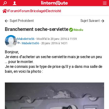
ACTUALITÉS
Forum
Forum Bricolage
Connexion
Electricité
S'inscrire
Rechercher
Société
Education
Villes
Politique
Faits Divers
Monde
+
SPORT
Sujet Précédent
Sujet Suivant
Football
Cyclisme
Forum
Coupe du monde 2026
Tennis
Rugby
CULTURE
Branchement seche-serviette
Résolu
TNT
Cinéma
Musique
Programme TV
Streaming
Sorties cinéma
+
FINANCE
Mabelette56
-
Modifié le 20 janv. 2016 à 11:59
Mabelette56
-
20 janv. 2016 à 14:31
Impôts
Immobilier
Banque
Crédit
Retraite
Epargne
Risques naturels par ville
Assurance
AUTO
Bonjour,
Réserver un essai
Berlines
Forum auto
Essais
Citadines
SUV
+
HIGH-TECH
Je viens d'acheter un seche-serviette mais je seche un peu
... pour le monter.
Meilleur smartphone
Ordinateurs
Guide high-tech
Mobiles
Internet
Jeux vidéo
+
BRICOLAGE
Je ne connais pas le type de prise qu'il y a dans ma salle de
bain, en voici la photo :
Aménagement intérieur
Cuisine
Jardinage
+
Forum
Extérieur
Salle de bains
Rangement
WEEK-END
Escapades
Expositions
Week-end nature
Guides de France
Patrimoine
Musées
+
LIFESTYLE
Bien-être
Mode
+
Art de vivre
Loisirs
Modes de vie
SANTE
Guide de la santé
Médicaments
+
Alimentation
Maladies
Sommeil
VOYAGE