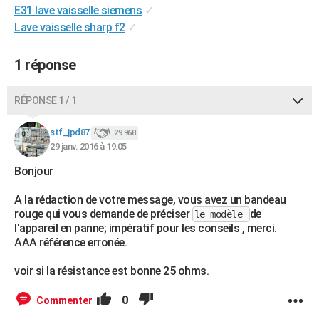
E31 lave vaisselle siemens
✓
City break
Voyage de noces
Climat
Destinations
Voyage nature
Forum
+
PHOTO
Lave vaisselle sharp f2
✓
GUIDES D'ACHAT
1 réponse
BONS PLANS
RÉPONSE 1 / 1
CARTE DE VOEUX
Carte Bonne année
Carte Pâques
Carte de Noël
Carte Saint-Valentin
Carte d'anniversaire
DICTIONNAIRE
stf_jpd87
29 968
29 janv. 2016 à 19:05
Biographies
Expressions
Dictionnaire
Citations
Proverbes
PROGRAMME TV
Bonjour
COPAINS D'AVANT
A la rédaction de votre message, vous avez un bandeau
rouge qui vous demande de préciser
de
le modèle
Se connecter
Collèges
Universités
Service militaire
S'inscrire
Lycées
Primaires
Entreprises
Avis de recherche
AVIS DE DÉCÈS
l'appareil en panne; impératif pour les conseils , merci.
AAA référence erronée.
FORUM
voir si la résistance est bonne 25 ohms.
Lifestyle
Sport
Television
Cinema
Bricolage
Culture
Auto
Voyage
0
Commenter