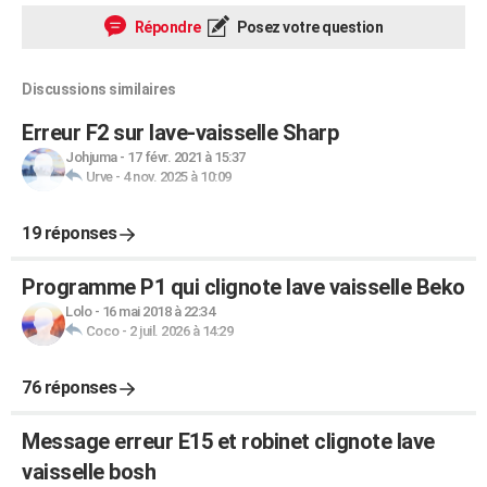
Répondre
Posez votre question
Discussions similaires
Erreur F2 sur lave-vaisselle Sharp
Johjuma
-
17 févr. 2021 à 15:37
Urve
-
4 nov. 2025 à 10:09
19 réponses
Programme P1 qui clignote lave vaisselle Beko
Lolo
-
16 mai 2018 à 22:34
Coco
-
2 juil. 2026 à 14:29
76 réponses
Message erreur E15 et robinet clignote lave
vaisselle bosh