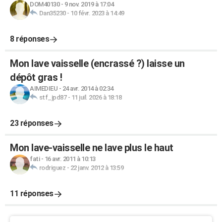
DOM40130
-
9 nov. 2019 à 17:04
Dan35230
-
10 févr. 2023 à 14:49
8 réponses
Mon lave vaisselle (encrassé ?) laisse un
dépôt gras !
AIMEDIEU
-
24 avr. 2014 à 02:34
stf_jpd87
-
11 juil. 2026 à 18:18
23 réponses
Mon lave-vaisselle ne lave plus le haut
fati
-
16 avr. 2011 à 10:13
rodriguez
-
22 janv. 2012 à 13:59
11 réponses