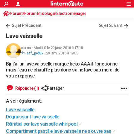
ACTUALITÉS
Forum
Forum Bricolage
Connexion
Electroménager
S'inscrire
Rechercher
Société
Education
Villes
Politique
Faits Divers
Monde
+
SPORT
Sujet Précédent
Sujet Suivant
Football
Cyclisme
Forum
Coupe du monde 2026
Tennis
Rugby
CULTURE
Lave vaisselle
TNT
Cinéma
Musique
Programme TV
Streaming
Sorties cinéma
+
FINANCE
caron
-
Modifié le 29 janv. 2016 à 17:18
stf_jpd87
-
29 janv. 2016 à 19:05
Impôts
Immobilier
Banque
Crédit
Retraite
Epargne
Risques naturels par ville
Assurance
AUTO
Bjr j'ai un lave vaisselle marque beko AAA il fonctionne
Réserver un essai
Berlines
Forum auto
Essais
Citadines
SUV
+
HIGH-TECH
mais l'eau ne chauffe plus donc sa ne lave pas merci de
votre réponse
Meilleur smartphone
Ordinateurs
Guide high-tech
Mobiles
Internet
Jeux vidéo
+
BRICOLAGE
Répondre (1)
Partager
Aménagement intérieur
Cuisine
Jardinage
+
Forum
Extérieur
Salle de bains
Rangement
WEEK-END
A voir également:
Escapades
Expositions
Week-end nature
Guides de France
Patrimoine
Musées
+
LIFESTYLE
Lave vaisselle
Bien-être
Mode
+
Art de vivre
Loisirs
Modes de vie
Dégraissant lave vaisselle
SANTE
Réinitialiser lave vaisselle whirlpool
✓
Guide de la santé
Médicaments
+
Alimentation
Maladies
Sommeil
VOYAGE
Compartiment pastille lave-vaisselle ne s'ouvre pas
✓