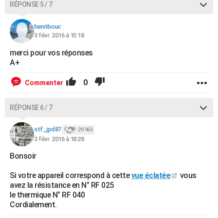
RÉPONSE 5 / 7
henribouc
3 févr. 2016 à 15:18
merci pour vos réponses
A+
0
Commenter
RÉPONSE 6 / 7
stf_jpd87
29 963
3 févr. 2016 à 18:28
Bonsoir
Si votre appareil correspond à cette
vue éclatée
vous
avez la résistance en N° RF 025
le thermique N° RF 040
Cordialement.