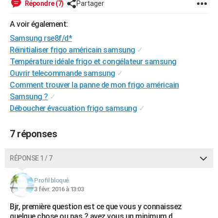
Répondre (7)
Partager
City break
Voyage de noces
Climat
Destinations
Voyage nature
Forum
+
PHOTO
A voir également:
GUIDES D'ACHAT
Samsung rse8f/d*
Réinitialiser frigo américain samsung
✓
BONS PLANS
Température idéale frigo et congélateur samsung
CARTE DE VOEUX
Ouvrir telecommande samsung
✓
Comment trouver la panne de mon frigo américain
Carte Bonne année
Carte Pâques
Carte de Noël
Carte Saint-Valentin
Carte d'anniversaire
DICTIONNAIRE
Samsung ?
✓
Déboucher évacuation frigo samsung
✓
Biographies
Expressions
Dictionnaire
Citations
Proverbes
PROGRAMME TV
COPAINS D'AVANT
7 réponses
Se connecter
Collèges
Universités
Service militaire
S'inscrire
Lycées
Primaires
Entreprises
Avis de recherche
AVIS DE DÉCÈS
RÉPONSE 1 / 7
FORUM
Profil bloqué
Lifestyle
Sport
Television
Cinema
Bricolage
Culture
Auto
Voyage
3 févr. 2016 à 13:03
Bjr, première question est ce que vous y connaissez
quelque chose ou pas ? avez vous un minimum d