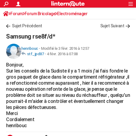
ACTUALITÉS
Forum
Forum Bricolage
Connexion
Electroménager
S'inscrire
Rechercher
Société
Education
Villes
Politique
Faits Divers
Monde
+
SPORT
Sujet Précédent
Sujet Suivant
Football
Cyclisme
Forum
Coupe du monde 2026
Tennis
Rugby
CULTURE
Samsung rse8f/d*
TNT
Cinéma
Musique
Programme TV
Streaming
Sorties cinéma
+
FINANCE
henribouc
-
Modifié le 3 févr. 2016 à 12:57
stf_jpd87
-
4 févr. 2016 à 07:08
Impôts
Immobilier
Banque
Crédit
Retraite
Epargne
Risques naturels par ville
Assurance
AUTO
Bonjour,
Réserver un essai
Berlines
Forum auto
Essais
Citadines
SUV
+
HIGH-TECH
Sur les conseils de la Sudiste il y a 1 mois j'ai fais fondre le
gros paquet de glace dans le compartiment réfrigérateur ,il
Meilleur smartphone
Ordinateurs
Guide high-tech
Mobiles
Internet
Jeux vidéo
+
BRICOLAGE
a refonctionné comme auparavant , hier il a recommencé à
nouveau opération refonte de la glace, je pense que le
Aménagement intérieur
Cuisine
Jardinage
+
Forum
Extérieur
Salle de bains
Rangement
WEEK-END
problème doit se situer au niveau du réchauffeur , quelqu'un
pourrait-il m'aider à contrôler et éventuellement changer
Escapades
Expositions
Week-end nature
Guides de France
Patrimoine
Musées
+
LIFESTYLE
les pièces défectueuses.
Merci
Bien-être
Mode
+
Art de vivre
Loisirs
Modes de vie
SANTE
Cordialement
henribouc
Guide de la santé
Médicaments
+
Alimentation
Maladies
Sommeil
VOYAGE