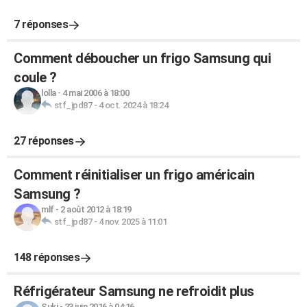
7 réponses
Comment déboucher un frigo Samsung qui
coule ?
lolla
-
4 mai 2006 à 18:00
stf_jpd87
-
4 oct. 2024 à 18:24
27 réponses
Comment réinitialiser un frigo américain
Samsung ?
mlf
-
2 août 2012 à 18:19
stf_jpd87
-
4 nov. 2025 à 11:01
148 réponses
Réfrigérateur Samsung ne refroidit plus
Suki
-
23 juin 2016 à 04:16