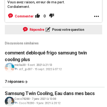
Vous avez raison, erreur de ma part.
Cordialement.
0
Commenter
Répondre
Posez votre question
Discussions similaires
comment debloqué frigo samsung twin
cooling plus
micka30
-
5 oct. 2021 à 21:13
stf_jpd87
-
15 sept. 2022 à 07:12
7 réponses
Samsung Twin Cooling, Eau dans mes bacs
Coco78280
-
7 janv. 2021 à 13:08
Coco78280
-
9 janv. 2021 à 20:12