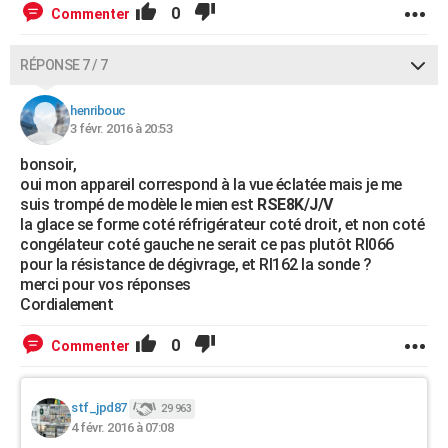
0
Commenter
RÉPONSE 7 / 7
henribouc
3 févr. 2016 à 20:53
bonsoir,
oui mon appareil correspond à la vue éclatée mais je me
suis trompé de modèle le mien est
RSE8K/J/V
la glace se forme coté réfrigérateur coté droit, et non coté
congélateur coté gauche ne serait ce pas plutôt RI066
pour la résistance de dégivrage, et RI162 la sonde ?
merci pour vos réponses
Cordialement
0
Commenter
stf_jpd87
29 963
4 févr. 2016 à 07:08