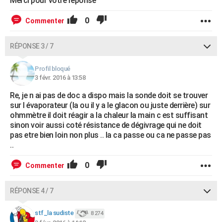
Merci pour votre réponse
0
Commenter
RÉPONSE 3 / 7
Profil bloqué
3 févr. 2016 à 13:58
Re, je n ai pas de doc a dispo mais la sonde doit se trouver
sur l évaporateur (la ou il y a le glacon ou juste derrière) sur
ohmmètre il doit réagir a la chaleur la main c est suffisant
sinon voir aussi coté résistance de dégivrage qui ne doit
pas etre bien loin non plus .. la ca passe ou ca ne passe pas
..
0
Commenter
RÉPONSE 4 / 7
stf_la sudiste
8 274