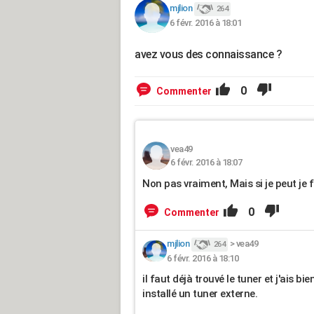
mjlion
264
6 févr. 2016 à 18:01
avez vous des connaissance ?
0
Commenter
vea49
6 févr. 2016 à 18:07
Non pas vraiment, Mais si je peut je
0
Commenter
mjlion
>
vea49
264
6 févr. 2016 à 18:10
il faut déjà trouvé le tuner et j'ais bi
installé un tuner externe.