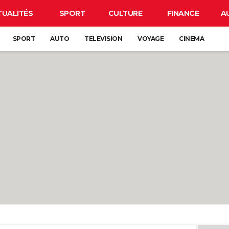
TUALITÉS
SPORT
CULTURE
FINANCE
A
SPORT
AUTO
TELEVISION
VOYAGE
CINEMA