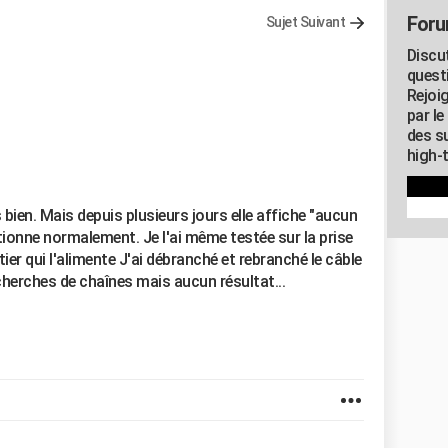
Foru
Sujet Suivant
Discu
quest
Rejoi
par l
des su
high-
 bien. Mais depuis plusieurs jours elle affiche "aucun
tionne normalement. Je l'ai même testée sur la prise
tier qui l'alimente J'ai débranché et rebranché le câble
echerches de chaînes mais aucun résultat...