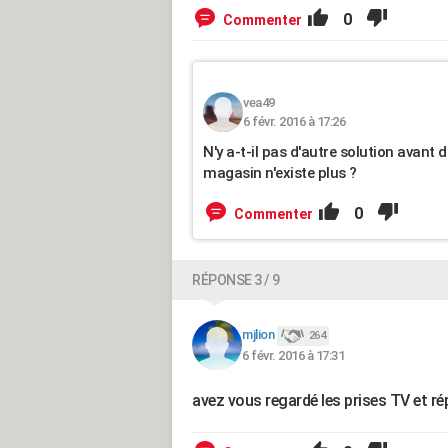
0
Commenter
vea49
6 févr. 2016 à 17:26
N'y a-t-il pas d'autre solution avant 
magasin n'existe plus ?
0
Commenter
RÉPONSE 3 / 9
mjlion
264
6 févr. 2016 à 17:31
avez vous regardé les prises TV et ré