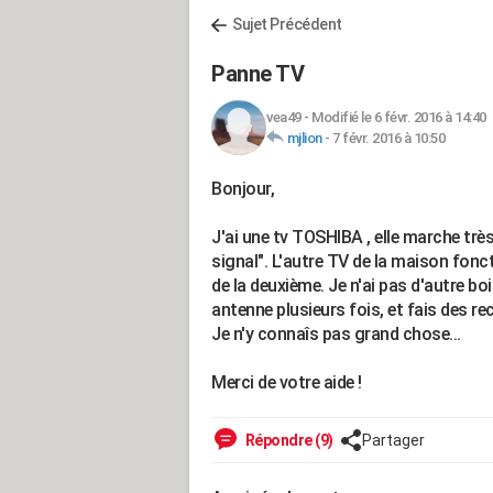
Sujet Précédent
Panne TV
vea49
-
Modifié le 6 févr. 2016 à 14:40
mjlion
-
7 févr. 2016 à 10:50
Bonjour,
J'ai une tv TOSHIBA , elle marche très
signal". L'autre TV de la maison fonc
de la deuxième. Je n'ai pas d'autre boi
antenne plusieurs fois, et fais des r
Je n'y connaîs pas grand chose...
Merci de votre aide !
Répondre (9)
Partager