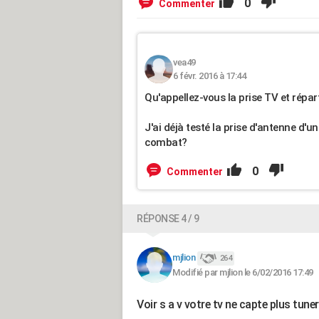
0
Commenter
vea49
6 févr. 2016 à 17:44
Qu'appellez-vous la prise TV et répar
J'ai déjà testé la prise d'antenne d'
combat?
0
Commenter
RÉPONSE 4 / 9
mjlion
264
Modifié par mjlion le 6/02/2016 17:49
Voir s a v votre tv ne capte plus tune