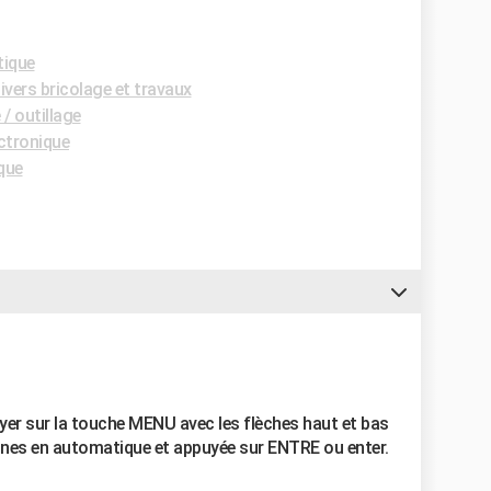
tique
vers bricolage et travaux
/ outillage
ctronique
que
r sur la touche MENU avec les flèches haut et bas
aines en automatique et appuyée sur ENTRE ou enter.