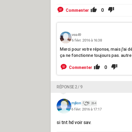
0
Commenter
vea49
6 févr. 2016 à 16:38
Merci pour votre réponse, mais j'ai dé
ça ne fonctionne toujours pas. autre 
0
Commenter
RÉPONSE 2 / 9
mjlion
264
6 févr. 2016 à 17:17
si tnt hd voir sav.