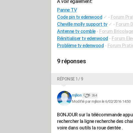
A voir également:
Panne TV
Code pin tv edenwood
✓
-
Forum Pra
Cheville molly support tv
✓
-
Forum Di
Antenne tv comble
-
Forum Bricolage 
Réinitialiser tv edenwood
-
Forum Ele
Problème tv edenwood
-
Forum Prati
9 réponses
RÉPONSE 1 / 9
mjlion
264
Modifié par mjlion le 6/02/2016 14:50
BONJOUR sur la télécommande appuye
rechercher la ligne recherche des ch
voire dans outils la roue dentée .