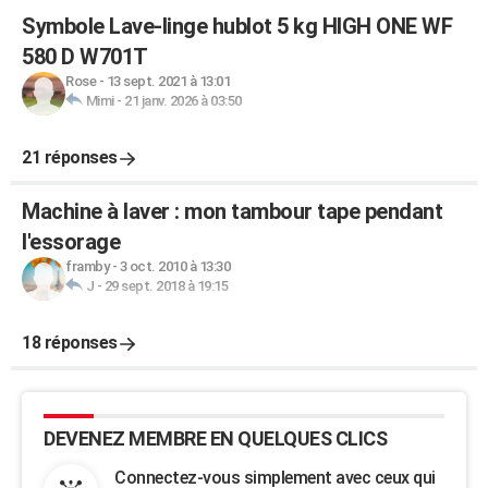
Symbole Lave-linge hublot 5 kg HIGH ONE WF
580 D W701T
Rose
-
13 sept. 2021 à 13:01
Mimi
-
21 janv. 2026 à 03:50
21 réponses
Machine à laver : mon tambour tape pendant
l'essorage
framby
-
3 oct. 2010 à 13:30
J
-
29 sept. 2018 à 19:15
18 réponses
DEVENEZ MEMBRE EN QUELQUES CLICS
Connectez-vous simplement avec ceux qui