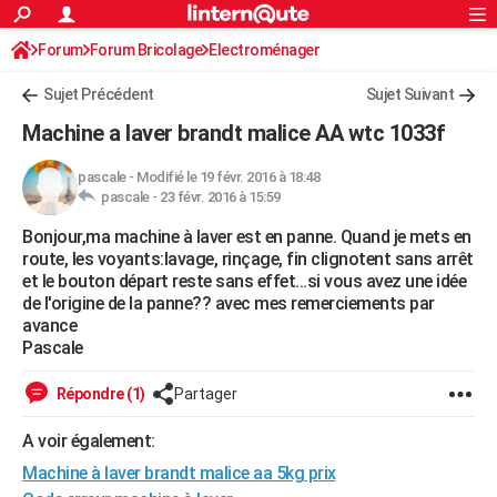
ACTUALITÉS
Forum
Forum Bricolage
Connexion
Electroménager
S'inscrire
Rechercher
Société
Education
Villes
Politique
Faits Divers
Monde
+
SPORT
Sujet Précédent
Sujet Suivant
Football
Cyclisme
Forum
Coupe du monde 2026
Tennis
Rugby
CULTURE
Machine a laver brandt malice AA wtc 1033f
TNT
Cinéma
Musique
Programme TV
Streaming
Sorties cinéma
+
FINANCE
pascale
-
Modifié le 19 févr. 2016 à 18:48
pascale -
23 févr. 2016 à 15:59
Impôts
Immobilier
Banque
Crédit
Retraite
Epargne
Risques naturels par ville
Assurance
AUTO
Bonjour,ma machine à laver est en panne. Quand je mets en
Réserver un essai
Berlines
Forum auto
Essais
Citadines
SUV
+
HIGH-TECH
route, les voyants:lavage, rinçage, fin clignotent sans arrêt
et le bouton départ reste sans effet...si vous avez une idée
Meilleur smartphone
Ordinateurs
Guide high-tech
Mobiles
Internet
Jeux vidéo
+
BRICOLAGE
de l'origine de la panne?? avec mes remerciements par
avance
Aménagement intérieur
Cuisine
Jardinage
+
Forum
Extérieur
Salle de bains
Rangement
WEEK-END
Pascale
Escapades
Expositions
Week-end nature
Guides de France
Patrimoine
Musées
+
LIFESTYLE
Répondre (1)
Partager
Bien-être
Mode
+
Art de vivre
Loisirs
Modes de vie
SANTE
A voir également:
Machine à laver brandt malice aa 5kg prix
Guide de la santé
Médicaments
+
Alimentation
Maladies
Sommeil
VOYAGE