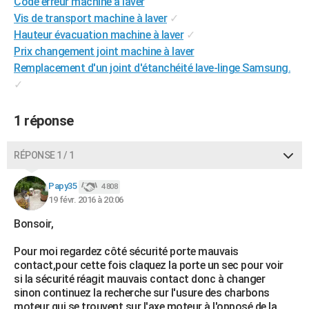
Code erreur machine à laver
City break
Voyage de noces
Climat
Destinations
Voyage nature
Forum
+
PHOTO
Vis de transport machine à laver
✓
Hauteur évacuation machine à laver
✓
GUIDES D'ACHAT
Prix changement joint machine à laver
Remplacement d'un joint d'étanchéité lave-linge Samsung.
BONS PLANS
✓
CARTE DE VOEUX
1 réponse
Carte Bonne année
Carte Pâques
Carte de Noël
Carte Saint-Valentin
Carte d'anniversaire
DICTIONNAIRE
Biographies
Expressions
Dictionnaire
Citations
Proverbes
RÉPONSE 1 / 1
PROGRAMME TV
COPAINS D'AVANT
Papy35
4 808
19 févr. 2016 à 20:06
Se connecter
Collèges
Universités
Service militaire
S'inscrire
Lycées
Primaires
Entreprises
Avis de recherche
AVIS DE DÉCÈS
Bonsoir,
FORUM
Pour moi regardez côté sécurité porte mauvais
contact,pour cette fois claquez la porte un sec pour voir
Lifestyle
Sport
Television
Cinema
Bricolage
Culture
Auto
Voyage
si la sécurité réagit mauvais contact donc à changer
sinon continuez la recherche sur l'usure des charbons
moteur qui se trouvent sur l'axe moteur à l'opposé de la