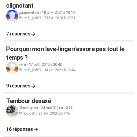
clignotant
gamewatch
-
18 janv. 2024 à 10:14
stf_jpd87
-
7 févr. 2024 à 07:51
7 réponses
Pourquoi mon lave-linge n'essore pas tout le
temps ?
kern
-
17 oct. 2010 à 20:43
stf_jpd87
-
14 juil. 2021 à 17:44
9 réponses
Tambour desaxé
Chachapso
-
24 mai 2021 à 10:27
Lolo86
-
23 avr. 2026 à 07:16
16 réponses