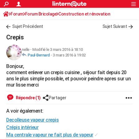
ACTUALITÉS
Forum
Forum Bricolage
Connexion
Construction et rénovation
S'inscrire
Rechercher
Société
Education
Villes
Politique
Faits Divers
Monde
+
SPORT
Peinture, Vernis, Tapissserie
Sujet Précédent
Sujet Suivant
Football
Cyclisme
Forum
Coupe du monde 2026
Tennis
Rugby
CULTURE
Crepis
TNT
Cinéma
Musique
Programme TV
Streaming
Sorties cinéma
+
FINANCE
nelle
-
Modifié le 3 mars 2016 à 18:10
Paul-Bernard
-
3 mars 2016 à 19:02
Impôts
Immobilier
Banque
Crédit
Retraite
Epargne
Risques naturels par ville
Assurance
AUTO
Bonjour,
Réserver un essai
Berlines
Forum auto
Essais
Citadines
SUV
+
HIGH-TECH
comment enlever un crepis cuisine , séjour fait depuis 20
ans le plus simple possible, et pouvoir peindre apres sur un
Meilleur smartphone
Ordinateurs
Guide high-tech
Mobiles
Internet
Jeux vidéo
+
BRICOLAGE
mur lisse merci
Aménagement intérieur
Cuisine
Jardinage
+
Forum
Extérieur
Salle de bains
Rangement
WEEK-END
Répondre (1)
Partager
Escapades
Expositions
Week-end nature
Guides de France
Patrimoine
Musées
+
LIFESTYLE
A voir également:
Decolleuse vapeur crepis
Bien-être
Mode
+
Art de vivre
Loisirs
Modes de vie
SANTE
Crépis intérieur
Guide de la santé
Médicaments
+
Alimentation
Maladies
Sommeil
VOYAGE
Ma centrale vapeur ne fait plus de vapeur
✓