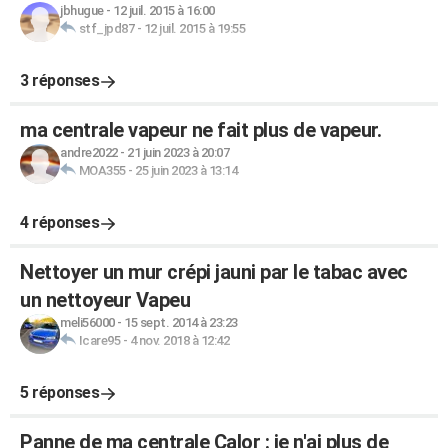
jbhugue
-
12 juil. 2015 à 16:00
stf_jpd87
-
12 juil. 2015 à 19:55
3 réponses
ma centrale vapeur ne fait plus de vapeur.
andre2022
-
21 juin 2023 à 20:07
MOA355
-
25 juin 2023 à 13:14
4 réponses
Nettoyer un mur crépi jauni par le tabac avec
un nettoyeur Vapeu
meli56000
-
15 sept. 2014 à 23:23
Icare95
-
4 nov. 2018 à 12:42
5 réponses
Panne de ma centrale Calor : je n'ai plus de