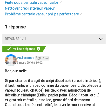
Fuite sous centrale vapeur calor
✓
City break
Voyage de noces
Climat
Destinations
Voyage nature
Forum
+
PHOTO
Nettoyer crépi intérieur vapeur
Problème centrale vapeur philips perfectcare
✓
GUIDES D'ACHAT
BONS PLANS
1 réponse
CARTE DE VOEUX
RÉPONSE 1 / 1
Carte Bonne année
Carte Pâques
Carte de Noël
Carte Saint-Valentin
Carte d'anniversaire
DICTIONNAIRE
Meilleure réponse
Biographies
Expressions
Dictionnaire
Citations
Proverbes
PROGRAMME TV
Paul-Bernard
4 673
3 mars 2016 à 19:02
COPAINS D'AVANT
Bonjour
nelle
.
Se connecter
Collèges
Universités
Service militaire
S'inscrire
Lycées
Primaires
Entreprises
Avis de recherche
AVIS DE DÉCÈS
Si par chance il s'agit de crépi décollable (crépi d'intérieur),
FORUM
il faut l'enlever un peu comme du papier peint: décolleuse à
vapeur (ou eau chaude), les deux avec adjonction de
Lifestyle
Sport
Television
Cinema
Bricolage
Culture
Auto
Voyage
décolleur chimique (Enlèv' papier peint, Décoll' tout, etc...)
et grattoir métallique solide, genre riflard de maçon.
Quand tout le crépi est retiré, lessiver le mur (lessive st