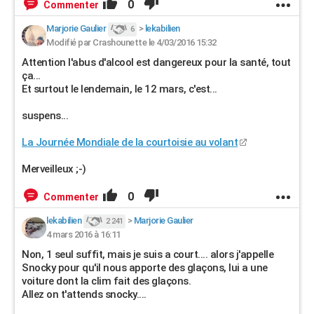
0
Commenter
Marjorie Gaulier
>
lekabilien
6
Modifié par Crashounette le 4/03/2016 15:32
Attention l'abus d'alcool est dangereux pour la santé, tout
ça...
Et surtout le lendemain, le 12 mars, c'est...
suspens...
La Journée Mondiale de la courtoisie au volant
Merveilleux ;-)
0
Commenter
lekabilien
>
Marjorie Gaulier
2 241
4 mars 2016 à 16:11
Non, 1 seul suffit, mais je suis a court.... alors j'appelle
Snocky pour qu'il nous apporte des glaçons, lui a une
voiture dont la clim fait des glaçons.
Allez on t'attends snocky....