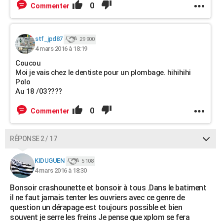
0
Commenter
stf_jpd87
29 900
4 mars 2016 à 18:19
Coucou
Moi je vais chez le dentiste pour un plombage. hihihihi
Polo
Au 18 /03????
0
Commenter
RÉPONSE 2 / 17
KIDUGUEN
5 108
4 mars 2016 à 18:30
Bonsoir crashounette et bonsoir à tous .Dans le batiment
il ne faut jamais tenter les ouvriers avec ce genre de
question un dérapage est toujours possible et bien
souvent je serre les freins Je pense que xplom se fera