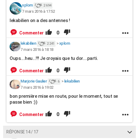
xplom
2 694
7 mars 2016 à 17:52
lekabilien on a des antennes !
0
Commenter
lekabilien
>
xplom
2 241
7 mars 2016 à 18:18
Oups....heu...!!! Je croyais que tu dor....parti.
0
Commenter
Marjorie Gaulier
>
lekabilien
6
7 mars 2016 à 19:02
bon première mise en route, pour le moment, tout se
passe bien :))
0
Commenter
RÉPONSE 14 / 17