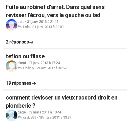
Fuite au robinet d'arret. Dans quel sens
revisser l'écrou, vers la gauche ou lad
Lola
-
31 janv. 2013 à 21:47
Lola
-
31 janv. 2013 à 22:03
2 réponses
teflon ou filase
domi
-
17 janv. 2013 à 17:24
Philipp
-
21 avr. 2017 à 16:52
19 réponses
comment devisser un vieux raccord droit en
plomberie ?
gégé
-
13 mars 2011 à 10:44
crabe59
-
18 mars 2011 à 13:37