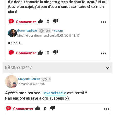
dis doc tu connais la niagara green de chaffauteau? si oui
j'ouvre un sujet, j'ai pas d'eau chaude sanitaire chez mon
client
0
Commenter
docchaudiere
>
xplom
953
Modifié par docchaudiere le 5/03/2016 18:17
un peu...
0
Commenter
RÉPONSE 12 / 17
Marjorie Gaulier
6
7 mars 2016 à 16:07
Ayéééé mon nouveau
lave vaisselle
est installé !
Pas encore essayé alors suspens :-)
0
Commenter