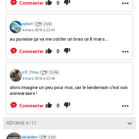
0
Commenter
xplom
2 694
4 mars 2016 à 22:41
au punaise ça va me coûter un bras ce 8 mars....
0
Commenter
stf_frmu
12 496
4 mars 2016 à 22:46
alors imagine un peu pour moi, car le lendemain c'est son
anniversaire !
0
Commenter
RÉPONSE 4 / 17
lekabilien
2 241