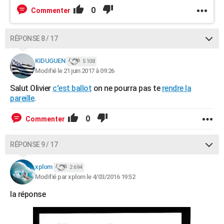
0
Commenter
RÉPONSE 8 / 17
KIDUGUEN
5 108
Modifié le 21 juin 2017 à 09:26
Salut Olivier
c'est ballot
on ne pourra pas te
rendre la
pareille
.
0
Commenter
RÉPONSE 9 / 17
xplom
2 694
Modifié par xplom le 4/03/2016 19:52
la réponse