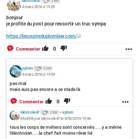
labricole47
2 863
4 mars 2016 à 19:29
bonjour
je profite du post pour ressortir un truc sympa
https://lesourireduplombier.com/
0
Commenter
xplom
2 694
4 mars 2016 à 19:39
pas mal
mais suis pas encore a ce stade là
0
Commenter
labricole47
>
xplom
2 863
Modifié par labricole47 le 4/03/2016 19:46
tous les corps de métiers sont concernés ......y a même
l’électricien......la chef fait moins rêver lol