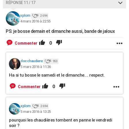
RÉPONSE 11 / 17
xplom
2 694
4 mars 2016 à 22:55
PS: je bosse demain et dimanche aussi, bande de jaloux
0
Commenter
docchaudiere
953
5 mars 2016 à 11:36
Ha si tu bosse le samedi et le dimanche.... respect.
0
Commenter
xplom
2 694
5 mars 2016 à 13:25
pourquoi les chaudières tombent en panne le vendredi
soir ?