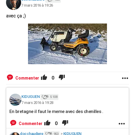
7 mars 2016 à 19:26
avec ça ;)
0
Commenter
KIDUGUEN
5 108
7 mars 2016 à 19:28
En bretagne il faut le meme avec des chenilles .
0
Commenter
docchaudiere
>
KIDUGUEN
953