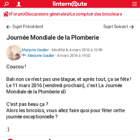
ACTUALITÉS
Forum
Discussions générales
Connexion
S'inscrire
Le comptoir des bricoleurs
Rechercher
Société
Education
Villes
Politique
Faits Divers
Monde
+
SPORT
Sujet Précédent
Sujet Suivant
Football
Cyclisme
Forum
Coupe du monde 2026
Tennis
Rugby
CULTURE
Journée Mondiale de la Plomberie
TNT
Cinéma
Musique
Programme TV
Streaming
Sorties cinéma
+
FINANCE
Marjorie Gaulier
-
Modifié le 4 mars 2016 à 15:08
Marjorie Gaulier
-
8 mars 2016 à 19:02
Impôts
Immobilier
Banque
Crédit
Retraite
Epargne
Risques naturels par ville
Assurance
AUTO
Coucou !
Réserver un essai
Berlines
Forum auto
Essais
Citadines
SUV
+
HIGH-TECH
Bah non ce n'est pas une blague, et après tout, ça se fête !
Meilleur smartphone
Ordinateurs
Guide high-tech
Mobiles
Internet
Jeux vidéo
+
BRICOLAGE
Le 11 mars 2016 (vendredi prochain), c'est La Journée
Mondiale de la Plomberie xD
Aménagement intérieur
Cuisine
Jardinage
+
Forum
Extérieur
Salle de bains
Rangement
WEEK-END
C'est pas beau ça ?
Escapades
Expositions
Week-end nature
Guides de France
Patrimoine
Musées
+
LIFESTYLE
Alors les bricolos, vous allez faire quoi pour fêter cette
journée exceptionnelle ?
Bien-être
Mode
+
Art de vivre
Loisirs
Modes de vie
SANTE
:)
Guide de la santé
Médicaments
+
Alimentation
Maladies
Sommeil
VOYAGE