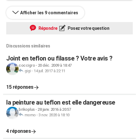
Afficher les 9 commentaires
Répondre
Posez votre question
Discussions similaires
Joint en teflon ou filasse ? Votre avis ?
coccigro
-
20 déc. 2009 à 18:47
gigi
-
14 juil. 2017 à 22:11
15 réponses
la peinture au teflon est elle dangereuse
brikoplus
-
28 janv. 2016 à 20:57
momo
-
3 nov. 2020 à 18:10
4 réponses