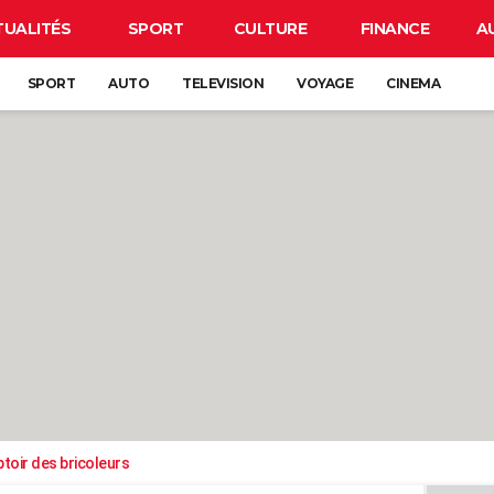
TUALITÉS
SPORT
CULTURE
FINANCE
A
SPORT
AUTO
TELEVISION
VOYAGE
CINEMA
toir des bricoleurs