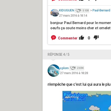
KIDUGUEN
>
Paul-Bernard
5 108
27 mars 2016 à 18:14
bonjour Paul Bernard pour le moment 
oeufs ça coute moins cher et omelett
0
Commenter
RÉPONSE 4 / 5
xplom
2 694
27 mars 2016 à 18:28
n’empêche que c'est lui qui aura le pl