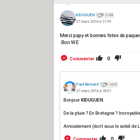
KIDUGUEN
5 108
27 mars 2016 à 17:39
Merci papy et bonnes fetes de paque
.Bon W.E
0
Commenter
Paul-Bernard
4 673
27 mars 2016 à 18:01
Bonjour
KIDUGUEN
.
De la pluie ? En Bretagne ? Incroyable
Amicalement (écrit sous le soleil de L
0
Commenter