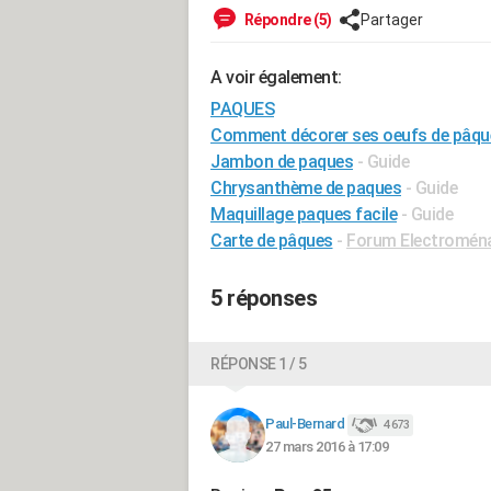
Répondre (5)
Partager
A voir également:
PAQUES
Comment décorer ses oeufs de pâqu
Jambon de paques
- Guide
Chrysanthème de paques
- Guide
Maquillage paques facile
- Guide
Carte de pâques
-
Forum Electromén
5 réponses
RÉPONSE 1 / 5
Paul-Bernard
4 673
27 mars 2016 à 17:09