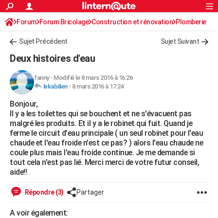
ACTUALITÉS
Forum
Forum Bricolage
Connexion
Construction et rénovation
S'inscrire
Plomberie
Rechercher
Société
Education
Villes
Politique
Faits Divers
Monde
+
SPORT
Sujet Précédent
Sujet Suivant
Football
Cyclisme
Forum
Coupe du monde 2026
Tennis
Rugby
CULTURE
Deux histoires d'eau
TNT
Cinéma
Musique
Programme TV
Streaming
Sorties cinéma
+
FINANCE
fanny
-
Modifié le 8 mars 2016 à 16:26
lekabilien
-
8 mars 2016 à 17:24
Impôts
Immobilier
Banque
Crédit
Retraite
Epargne
Risques naturels par ville
Assurance
AUTO
Bonjour,
Réserver un essai
Berlines
Forum auto
Essais
Citadines
SUV
+
HIGH-TECH
Il y a les toilettes qui se bouchent et ne s'évacuent pas
malgré les produits. Et il y a le robinet qui fuit. Quand je
Meilleur smartphone
Ordinateurs
Guide high-tech
Mobiles
Internet
Jeux vidéo
+
BRICOLAGE
ferme le circuit d'eau principale ( un seul robinet pour l'eau
chaude et l'eau froide n'est ce pas? ) alors l'eau chaude ne
Aménagement intérieur
Cuisine
Jardinage
+
Forum
Extérieur
Salle de bains
Rangement
WEEK-END
coule plus mais l'eau froide continue. Je me demande si
tout cela n'est pas lié. Merci merci de votre futur conseil,
Escapades
Expositions
Week-end nature
Guides de France
Patrimoine
Musées
+
LIFESTYLE
aide!!
Bien-être
Mode
+
Art de vivre
Loisirs
Modes de vie
SANTE
Répondre (3)
Partager
Guide de la santé
Médicaments
+
Alimentation
Maladies
Sommeil
VOYAGE
A voir également: