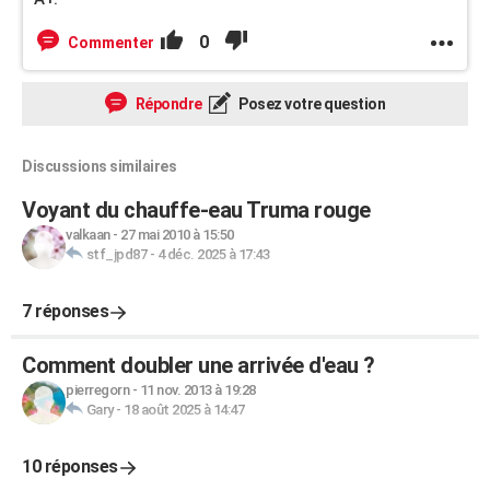
0
Commenter
Répondre
Posez votre question
Discussions similaires
Voyant du chauffe-eau Truma rouge
valkaan
-
27 mai 2010 à 15:50
stf_jpd87
-
4 déc. 2025 à 17:43
7 réponses
Comment doubler une arrivée d'eau ?
pierregorn
-
11 nov. 2013 à 19:28
Gary
-
18 août 2025 à 14:47
10 réponses