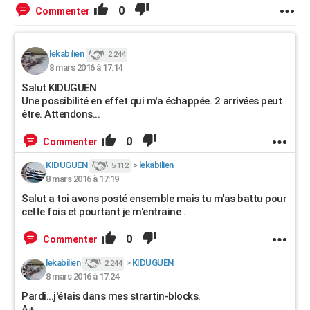
0
Commenter
lekabilien
2 244
8 mars 2016 à 17:14
Salut KIDUGUEN
Une possibilité en effet qui m'a échappée. 2 arrivées peut
être. Attendons...
0
Commenter
KIDUGUEN
>
lekabilien
5 112
8 mars 2016 à 17:19
Salut a toi avons posté ensemble mais tu m'as battu pour
cette fois et pourtant je m'entraine .
0
Commenter
lekabilien
>
KIDUGUEN
2 244
8 mars 2016 à 17:24
Pardi...j'étais dans mes strartin-blocks.
A+.