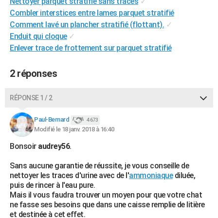
Nettoyer parquet stratifié sans traces
✓
City break
Voyage de noces
Climat
Destinations
Voyage nature
Forum
+
PHOTO
Combler interstices entre lames parquet stratifié
Comment lavé un plancher stratifié (flottant).
✓
GUIDES D'ACHAT
Enduit qui cloque
✓
Enlever trace de frottement sur parquet stratifié
BONS PLANS
CARTE DE VOEUX
2 réponses
Carte Bonne année
Carte Pâques
Carte de Noël
Carte Saint-Valentin
Carte d'anniversaire
DICTIONNAIRE
RÉPONSE 1 / 2
Biographies
Expressions
Dictionnaire
Citations
Proverbes
PROGRAMME TV
Paul-Bernard
4 673
Modifié le 18 janv. 2018 à 16:40
COPAINS D'AVANT
Bonsoir
audrey56
.
Se connecter
Collèges
Universités
Service militaire
S'inscrire
Lycées
Primaires
Entreprises
Avis de recherche
AVIS DE DÉCÈS
Sans aucune garantie de réussite, je vous conseille de
FORUM
nettoyer les traces d'urine avec de l'
ammoniaque
diluée,
puis de rincer à l'eau pure.
Lifestyle
Sport
Television
Cinema
Bricolage
Culture
Auto
Voyage
Mais il vous faudra trouver un moyen pour que votre chat
ne fasse ses besoins que dans une caisse remplie de litière
et destinée à cet effet.