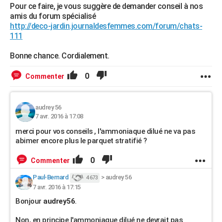
Pour ce faire, je vous suggère de demander conseil à nos
amis du forum spécialisé
http://deco-jardin.journaldesfemmes.com/forum/chats-
111
Bonne chance. Cordialement.
0
Commenter
audrey 56
7 avr. 2016 à 17:08
merci pour vos conseils , l'ammoniaque dilué ne va pas
abimer encore plus le parquet stratifié ?
0
Commenter
Paul-Bernard
>
audrey 56
4 673
7 avr. 2016 à 17:15
Bonjour
audrey56
.
Non, en principe l'ammoniaque dilué ne devrait pas