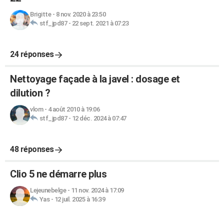
Brigitte
-
8 nov. 2020 à 23:50
stf_jpd87
-
22 sept. 2021 à 07:23
24 réponses
Nettoyage façade à la javel : dosage et
dilution ?
vlom
-
4 août 2010 à 19:06
stf_jpd87
-
12 déc. 2024 à 07:47
48 réponses
Clio 5 ne démarre plus
Lejeunebelge
-
11 nov. 2024 à 17:09
Yas
-
12 juil. 2025 à 16:39