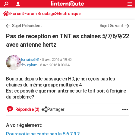
ACTUALITÉS
Forum
Forum Bricolage
Connexion
Electronique
S'inscrire
Rechercher
Société
Education
Villes
Politique
Faits Divers
Monde
+
SPORT
Sujet Précédent
Sujet Suivant
Football
Cyclisme
Forum
Coupe du monde 2026
Tennis
Rugby
CULTURE
Pas de reception en TNT es chaines 5/7/6/9/22
TNT
Cinéma
Musique
Programme TV
Streaming
Sorties cinéma
+
avec antenne hertz
FINANCE
Impôts
Immobilier
Banque
Crédit
Retraite
Epargne
Risques naturels par ville
Assurance
AUTO
lorraine541
-
5 avr. 2016 à 19:40
xplom
-
6 avr. 2016 à 08:34
Réserver un essai
Berlines
Forum auto
Essais
Citadines
SUV
+
HIGH-TECH
Bonjour, depuis le passage en HD, je ne reçois pas les
Meilleur smartphone
Ordinateurs
Guide high-tech
Mobiles
Internet
Jeux vidéo
+
BRICOLAGE
chaines du même groupe multiplex 4.
Est ce possible que mon antenne sur le toit soit à l'origine
Aménagement intérieur
Cuisine
Jardinage
+
Forum
Extérieur
Salle de bains
Rangement
WEEK-END
du problème?
Escapades
Expositions
Week-end nature
Guides de France
Patrimoine
Musées
+
LIFESTYLE
Répondre (2)
Partager
Bien-être
Mode
+
Art de vivre
Loisirs
Modes de vie
SANTE
A voir également:
Guide de la santé
Médicaments
+
Alimentation
Maladies
Sommeil
VOYAGE
Pourquoi je ne capte pas la 5 6 7 9 ?