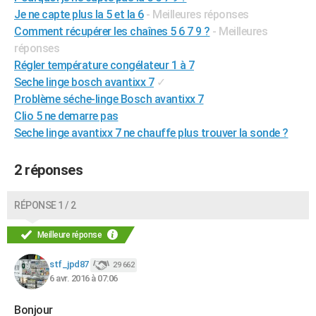
Je ne capte plus la 5 et la 6
- Meilleures réponses
City break
Voyage de noces
Climat
Destinations
Voyage nature
Forum
+
PHOTO
Comment récupérer les chaînes 5 6 7 9 ?
- Meilleures
GUIDES D'ACHAT
réponses
Régler température congélateur 1 à 7
BONS PLANS
Seche linge bosch avantixx 7
✓
Problème séche-linge Bosch avantixx 7
CARTE DE VOEUX
Clio 5 ne demarre pas
Carte Bonne année
Carte Pâques
Carte de Noël
Carte Saint-Valentin
Carte d'anniversaire
DICTIONNAIRE
Seche linge avantixx 7 ne chauffe plus trouver la sonde ?
Biographies
Expressions
Dictionnaire
Citations
Proverbes
PROGRAMME TV
2 réponses
COPAINS D'AVANT
RÉPONSE 1 / 2
Se connecter
Collèges
Universités
Service militaire
S'inscrire
Lycées
Primaires
Entreprises
Avis de recherche
AVIS DE DÉCÈS
Meilleure réponse
FORUM
stf_jpd87
29 662
Lifestyle
Sport
Television
Cinema
Bricolage
Culture
Auto
Voyage
6 avr. 2016 à 07:06
Bonjour