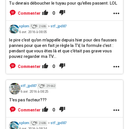
Tu devrais déboucher le tuyau pour qu'elles passent. LOL
0
Commenter
xplom
>
stf_jpd87
2 686
6 avr. 2016 à 08:05
le pire c'est qu'on m'appelle depuis hier pour des fausses
pannes pour que en fait je règle la TV, la formule c'est :
pendant que vous êtes là et que c'était pas grave vous
pouvez regarder ma TV...
0
Commenter
stf_jpd87
29 662
6 avr. 2016 à 08:25
T'es pas facteur???
0
Commenter
xplom
>
stf_jpd87
2 686
6 avr. 2016 à 08:34