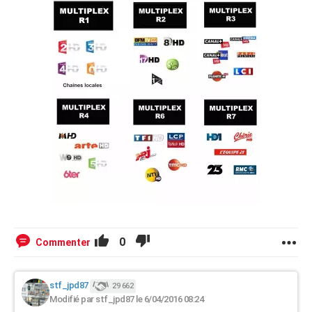
0
Commenter
stf_jpd87
29 662
Modifié par stf_jpd87 le 6/04/2016 08:24