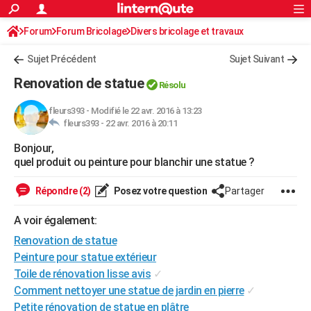
ACTUALITÉS
Forum
Forum Bricolage
Connexion
Divers bricolage et travaux
S'inscrire
Rechercher
Société
Education
Villes
Politique
Faits Divers
Monde
+
SPORT
Sujet Précédent
Sujet Suivant
Football
Cyclisme
Forum
Coupe du monde 2026
Tennis
Rugby
CULTURE
Renovation de statue
Résolu
TNT
Cinéma
Musique
Programme TV
Streaming
Sorties cinéma
+
FINANCE
fleurs393
-
Modifié le 22 avr. 2016 à 13:23
fleurs393 -
22 avr. 2016 à 20:11
Impôts
Immobilier
Banque
Crédit
Retraite
Epargne
Risques naturels par ville
Assurance
AUTO
Bonjour,
Réserver un essai
Berlines
Forum auto
Essais
Citadines
SUV
+
HIGH-TECH
quel produit ou peinture pour blanchir une statue ?
Meilleur smartphone
Ordinateurs
Guide high-tech
Mobiles
Internet
Jeux vidéo
+
BRICOLAGE
Répondre (2)
Posez votre question
Partager
Aménagement intérieur
Cuisine
Jardinage
+
Forum
Extérieur
Salle de bains
Rangement
WEEK-END
A voir également:
Escapades
Expositions
Week-end nature
Guides de France
Patrimoine
Musées
+
Renovation de statue
LIFESTYLE
Peinture pour statue extérieur
Bien-être
Mode
+
Art de vivre
Loisirs
Modes de vie
SANTE
Toile de rénovation lisse avis
✓
Comment nettoyer une statue de jardin en pierre
✓
Guide de la santé
Médicaments
+
Alimentation
Maladies
Sommeil
VOYAGE
Petite rénovation de statue en plâtre