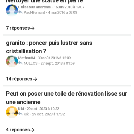
Nettoyer une statue en pierre
Utilisateur anonyme
-
16 juin 2010 à 19:07
Paul-Bernard
-
4 mai 2016 à 02:08
7 réponses
granito : poncer puis lustrer sans
cristallisation ?
Mathou84
-
30 août 2016 à 12:09
NULLOS
-
27 sept. 2018 à 01:59
14 réponses
Peut on poser une toile de rénovation lisse sur
une ancienne
Kiki
-
29 oct. 2023 à 10:22
Kiki
-
29 oct. 2023 à 17:32
4 réponses