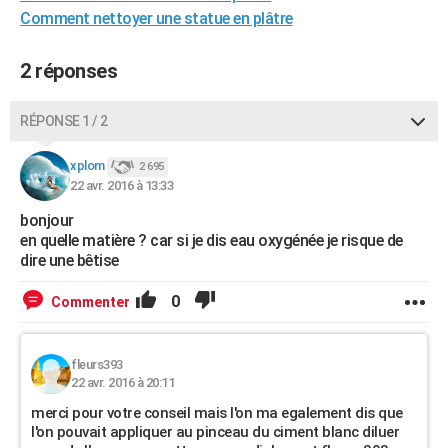
Comment nettoyer une statue en plâtre
City break
Voyage de noces
Climat
Destinations
Voyage nature
Forum
+
PHOTO
GUIDES D'ACHAT
2 réponses
BONS PLANS
RÉPONSE 1 / 2
CARTE DE VOEUX
xplom
2 695
Carte Bonne année
Carte Pâques
Carte de Noël
Carte Saint-Valentin
Carte d'anniversaire
DICTIONNAIRE
22 avr. 2016 à 13:33
bonjour
Biographies
Expressions
Dictionnaire
Citations
Proverbes
PROGRAMME TV
en quelle matière ? car si je dis eau oxygénée je risque de
dire une bêtise
COPAINS D'AVANT
0
Commenter
Se connecter
Collèges
Universités
Service militaire
S'inscrire
Lycées
Primaires
Entreprises
Avis de recherche
AVIS DE DÉCÈS
FORUM
fleurs393
22 avr. 2016 à 20:11
Lifestyle
Sport
Television
Cinema
Bricolage
Culture
Auto
Voyage
merci pour votre conseil mais l'on ma egalement dis que
l'on pouvait appliquer au pinceau du ciment blanc diluer