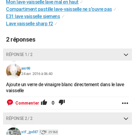
Mon lave-vaisselle lave mal en haut
✓
City break
Voyage de noces
Climat
Destinations
Voyage nature
Forum
+
PHOTO
Compartiment pastille lave-vaisselle ne s'ouvre pas
✓
E31 lave vaisselle siemens
✓
GUIDES D'ACHAT
Lave vaisselle sharp f2
✓
BONS PLANS
2 réponses
CARTE DE VOEUX
Carte Bonne année
Carte Pâques
Carte de Noël
Carte Saint-Valentin
Carte d'anniversaire
RÉPONSE 1 / 2
DICTIONNAIRE
Biographies
Expressions
Dictionnaire
Citations
Proverbes
PROGRAMME TV
aio98
24 avr. 2016 à 06:40
COPAINS D'AVANT
Ajoute un verre de vinaigre blanc directement dans le lave
vaisselle
Se connecter
Collèges
Universités
Service militaire
S'inscrire
Lycées
Primaires
Entreprises
Avis de recherche
AVIS DE DÉCÈS
0
Commenter
FORUM
Lifestyle
Sport
Television
Cinema
Bricolage
Culture
Auto
Voyage
RÉPONSE 2 / 2
stf_jpd87
29 968