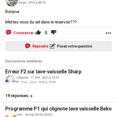
24 avr. 2016 à 08:15
Bonjour
Mettez-vous du sel dans le réservoir???
0
Commenter
Répondre
Posez votre question
Discussions similaires
Erreur F2 sur lave-vaisselle Sharp
Johjuma
-
17 févr. 2021 à 15:37
Urve
-
4 nov. 2025 à 10:09
19 réponses
Programme P1 qui clignote lave vaisselle Beko
Lolo
-
16 mai 2018 à 22:34