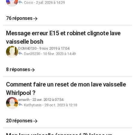
Coco
-
2 juil. 2026 à 14:29
76 réponses
Message erreur E15 et robinet clignote lave
vaisselle bosh
DOM40130
-
9 nov. 2019 à 17:04
Dan35230
-
10 févr. 2023 à 14:49
8 réponses
Comment faire un reset de mon lave vaisselle
Whirlpool ?
amarih
-
22 avr. 2012 à 07:54
Kathytunis
-
28 oct. 2023 à 12:18
20 réponses