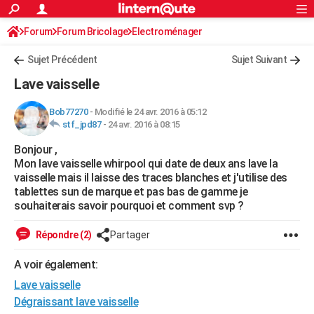
ACTUALITÉS
Forum
Forum Bricolage
Connexion
Electroménager
S'inscrire
Rechercher
Société
Education
Villes
Politique
Faits Divers
Monde
+
SPORT
Sujet Précédent
Sujet Suivant
Football
Cyclisme
Forum
Coupe du monde 2026
Tennis
Rugby
CULTURE
Lave vaisselle
TNT
Cinéma
Musique
Programme TV
Streaming
Sorties cinéma
+
FINANCE
Bob77270
-
Modifié le 24 avr. 2016 à 05:12
stf_jpd87
-
24 avr. 2016 à 08:15
Impôts
Immobilier
Banque
Crédit
Retraite
Epargne
Risques naturels par ville
Assurance
AUTO
Bonjour ,
Réserver un essai
Berlines
Forum auto
Essais
Citadines
SUV
+
HIGH-TECH
Mon lave vaisselle whirpool qui date de deux ans lave la
vaisselle mais il laisse des traces blanches et j'utilise des
Meilleur smartphone
Ordinateurs
Guide high-tech
Mobiles
Internet
Jeux vidéo
+
BRICOLAGE
tablettes sun de marque et pas bas de gamme je
souhaiterais savoir pourquoi et comment svp ?
Aménagement intérieur
Cuisine
Jardinage
+
Forum
Extérieur
Salle de bains
Rangement
WEEK-END
Répondre (2)
Partager
Escapades
Expositions
Week-end nature
Guides de France
Patrimoine
Musées
+
LIFESTYLE
A voir également:
Bien-être
Mode
+
Art de vivre
Loisirs
Modes de vie
SANTE
Lave vaisselle
Guide de la santé
Médicaments
+
Alimentation
Maladies
Sommeil
Dégraissant lave vaisselle
VOYAGE