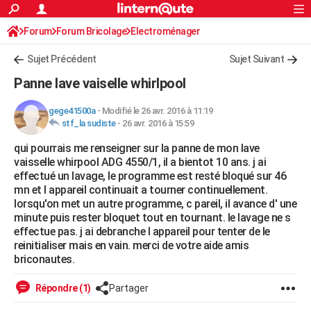
ACTUALITÉS
Forum
Forum Bricolage
Connexion
Electroménager
S'inscrire
Rechercher
Société
Education
Villes
Politique
Faits Divers
Monde
+
SPORT
Sujet Précédent
Sujet Suivant
Football
Cyclisme
Forum
Coupe du monde 2026
Tennis
Rugby
CULTURE
Panne lave vaiselle whirlpool
TNT
Cinéma
Musique
Programme TV
Streaming
Sorties cinéma
+
FINANCE
gege41500a
-
Modifié le 26 avr. 2016 à 11:19
stf_la sudiste
-
26 avr. 2016 à 15:59
Impôts
Immobilier
Banque
Crédit
Retraite
Epargne
Risques naturels par ville
Assurance
AUTO
qui pourrais me renseigner sur la panne de mon lave
Réserver un essai
Berlines
Forum auto
Essais
Citadines
SUV
+
HIGH-TECH
vaisselle whirpool ADG 4550/1, il a bientot 10 ans. j ai
effectué un lavage, le programme est resté bloqué sur 46
Meilleur smartphone
Ordinateurs
Guide high-tech
Mobiles
Internet
Jeux vidéo
+
BRICOLAGE
mn et l appareil continuait a tourner continuellement.
lorsqu'on met un autre programme, c pareil, il avance d' une
Aménagement intérieur
Cuisine
Jardinage
+
Forum
Extérieur
Salle de bains
Rangement
WEEK-END
minute puis rester bloquet tout en tournant. le lavage ne s
effectue pas. j ai debranche l appareil pour tenter de le
Escapades
Expositions
Week-end nature
Guides de France
Patrimoine
Musées
+
LIFESTYLE
reinitialiser mais en vain. merci de votre aide amis
briconautes.
Bien-être
Mode
+
Art de vivre
Loisirs
Modes de vie
SANTE
Répondre (1)
Partager
Guide de la santé
Médicaments
+
Alimentation
Maladies
Sommeil
VOYAGE