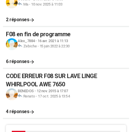
Ma
-
10 nov. 2025 à 11:03
2 réponses
F08 en fin de programme
Alex_7884
-
16 avr. 2021 à 11:13
Zebiche
-
15 juin 2022 à 22:30
6 réponses
CODE ERREUR F08 SUR LAVE LINGE
WHIRLPOOL AWE 7650
BENEDOS
-
12 nov. 2015 à 17:07
Renato
-
17 oct. 2025 à 13:54
4 réponses