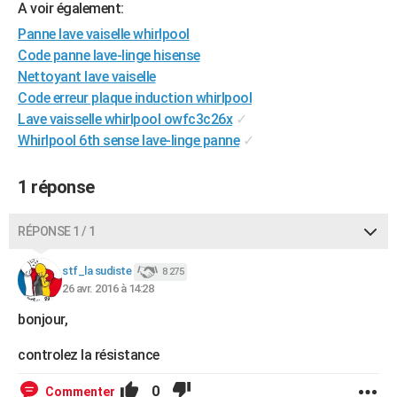
A voir également:
City break
Voyage de noces
Climat
Destinations
Voyage nature
Forum
+
PHOTO
Panne lave vaiselle whirlpool
Code panne lave-linge hisense
GUIDES D'ACHAT
Nettoyant lave vaiselle
BONS PLANS
Code erreur plaque induction whirlpool
Lave vaisselle whirlpool owfc3c26x
✓
CARTE DE VOEUX
Whirlpool 6th sense lave-linge panne
✓
Carte Bonne année
Carte Pâques
Carte de Noël
Carte Saint-Valentin
Carte d'anniversaire
DICTIONNAIRE
1 réponse
Biographies
Expressions
Dictionnaire
Citations
Proverbes
PROGRAMME TV
RÉPONSE 1 / 1
COPAINS D'AVANT
Se connecter
Collèges
Universités
Service militaire
S'inscrire
Lycées
Primaires
Entreprises
Avis de recherche
stf_la sudiste
8 275
AVIS DE DÉCÈS
26 avr. 2016 à 14:28
FORUM
bonjour,
Lifestyle
Sport
Television
Cinema
Bricolage
Culture
Auto
Voyage
controlez la résistance
0
Commenter