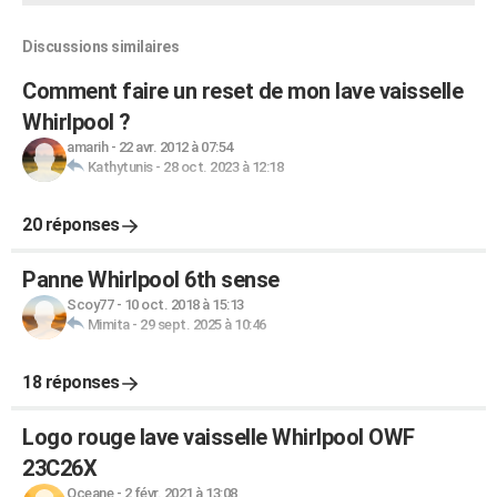
Discussions similaires
Comment faire un reset de mon lave vaisselle
Whirlpool ?
amarih
-
22 avr. 2012 à 07:54
Kathytunis
-
28 oct. 2023 à 12:18
20 réponses
Panne Whirlpool 6th sense
Scoy77
-
10 oct. 2018 à 15:13
Mimita
-
29 sept. 2025 à 10:46
18 réponses
Logo rouge lave vaisselle Whirlpool OWF
23C26X
Oceane
-
2 févr. 2021 à 13:08