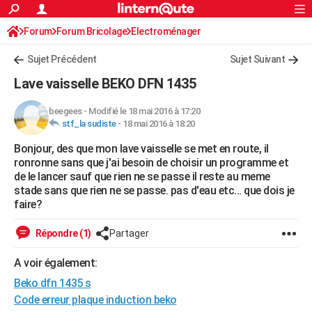
ACTUALITÉS
Forum
Forum Bricolage
Connexion
Electroménager
S'inscrire
Rechercher
Société
Education
Villes
Politique
Faits Divers
Monde
+
SPORT
Sujet Précédent
Sujet Suivant
Football
Cyclisme
Forum
Coupe du monde 2026
Tennis
Rugby
CULTURE
Lave vaisselle BEKO DFN 1435
TNT
Cinéma
Musique
Programme TV
Streaming
Sorties cinéma
+
FINANCE
beegees
-
Modifié le 18 mai 2016 à 17:20
stf_la sudiste
-
18 mai 2016 à 18:20
Impôts
Immobilier
Banque
Crédit
Retraite
Epargne
Risques naturels par ville
Assurance
AUTO
Bonjour, des que mon lave vaisselle se met en route, il
Réserver un essai
Berlines
Forum auto
Essais
Citadines
SUV
+
HIGH-TECH
ronronne sans que j'ai besoin de choisir un programme et
de le lancer sauf que rien ne se passe il reste au meme
Meilleur smartphone
Ordinateurs
Guide high-tech
Mobiles
Internet
Jeux vidéo
+
BRICOLAGE
stade sans que rien ne se passe. pas d'eau etc... que dois je
faire?
Aménagement intérieur
Cuisine
Jardinage
+
Forum
Extérieur
Salle de bains
Rangement
WEEK-END
Répondre (1)
Partager
Escapades
Expositions
Week-end nature
Guides de France
Patrimoine
Musées
+
LIFESTYLE
A voir également:
Bien-être
Mode
+
Art de vivre
Loisirs
Modes de vie
SANTE
Beko dfn 1435 s
Guide de la santé
Médicaments
+
Alimentation
Maladies
Sommeil
Code erreur plaque induction beko
VOYAGE