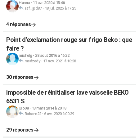
Hanna
-
11 avr. 2020 à 15:46
stf_jpd87
-
18 juil. 2025 à 17:25
4 réponses
Point d’exclamation rouge sur frigo Beko : que
faire ?
michelg
-
28 août 2016 à 16:22
medzedy
-
17 nov. 2021 à 18:28
30 réponses
impossible de réinitialiser lave vaisselle BEKO
6531 S
julo08
-
13 mars 2014 à 20:18
Babane22
-
6 avr. 2020 à 00:39
29 réponses