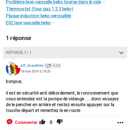
Problème lave-vaisselle beko tourne dans le vide
✓
City break
Voyage de noces
Climat
Destinations
Voyage nature
Forum
+
PHOTO
Thermostat (four gaz 1 2 3 beko)
Plaque induction beko verrouillée
GUIDES D'ACHAT
E02 lave vaisselle beko
✓
BONS PLANS
1 réponse
CARTE DE VOEUX
Carte Bonne année
Carte Pâques
Carte de Noël
Carte Saint-Valentin
Carte d'anniversaire
RÉPONSE 1 / 1
DICTIONNAIRE
Biographies
Expressions
Dictionnaire
Citations
Proverbes
stf_la sudiste
PROGRAMME TV
8 275
18 mai 2016 à 18:20
COPAINS D'AVANT
bonjour,
Se connecter
Collèges
Universités
Service militaire
S'inscrire
Lycées
Primaires
Entreprises
Avis de recherche
AVIS DE DÉCÈS
il est en sécurité anti débordement, le ronronnement que
vous entendez est la pompe de vidange ..... donc essayez
FORUM
de le pencher en arrière et restez ensuite appuyer sur la
touche départ et remettez le en route
Lifestyle
Sport
Television
Cinema
Bricolage
Culture
Auto
Voyage
0
Commenter