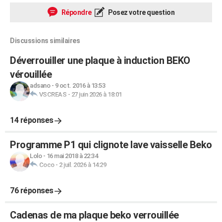
Répondre
Posez votre question
Discussions similaires
Déverrouiller une plaque à induction BEKO
vérouillée
adsano
-
9 oct. 2016 à 13:53
VSCREAS
-
27 juin 2026 à 18:01
14 réponses
Programme P1 qui clignote lave vaisselle Beko
Lolo
-
16 mai 2018 à 22:34
Coco
-
2 juil. 2026 à 14:29
76 réponses
Cadenas de ma plaque beko verrouillée