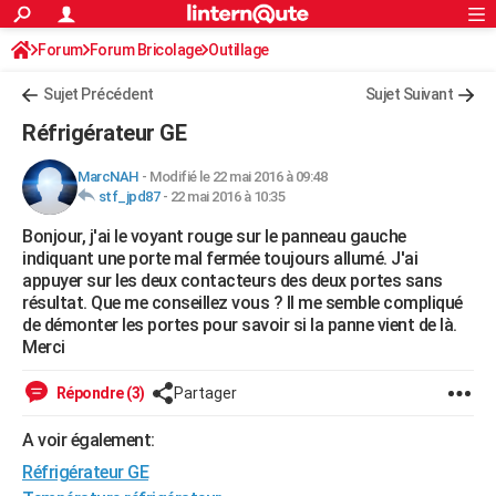
ACTUALITÉS
Forum
Forum Bricolage
Connexion
Outillage
S'inscrire
Rechercher
Société
Education
Villes
Politique
Faits Divers
Monde
+
SPORT
Sujet Précédent
Sujet Suivant
Football
Cyclisme
Forum
Coupe du monde 2026
Tennis
Rugby
CULTURE
Réfrigérateur GE
TNT
Cinéma
Musique
Programme TV
Streaming
Sorties cinéma
+
FINANCE
MarcNAH
-
Modifié le 22 mai 2016 à 09:48
stf_jpd87
-
22 mai 2016 à 10:35
Impôts
Immobilier
Banque
Crédit
Retraite
Epargne
Risques naturels par ville
Assurance
AUTO
Bonjour, j'ai le voyant rouge sur le panneau gauche
Réserver un essai
Berlines
Forum auto
Essais
Citadines
SUV
+
HIGH-TECH
indiquant une porte mal fermée toujours allumé. J'ai
appuyer sur les deux contacteurs des deux portes sans
Meilleur smartphone
Ordinateurs
Guide high-tech
Mobiles
Internet
Jeux vidéo
+
BRICOLAGE
résultat. Que me conseillez vous ? Il me semble compliqué
de démonter les portes pour savoir si la panne vient de là.
Aménagement intérieur
Cuisine
Jardinage
+
Forum
Extérieur
Salle de bains
Rangement
WEEK-END
Merci
Escapades
Expositions
Week-end nature
Guides de France
Patrimoine
Musées
+
LIFESTYLE
Répondre (3)
Partager
Bien-être
Mode
+
Art de vivre
Loisirs
Modes de vie
SANTE
A voir également:
Réfrigérateur GE
Guide de la santé
Médicaments
+
Alimentation
Maladies
Sommeil
VOYAGE