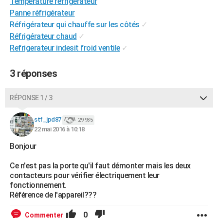
Température réfrigérateur
City break
Voyage de noces
Climat
Destinations
Voyage nature
Forum
+
PHOTO
Panne réfrigérateur
Réfrigérateur qui chauffe sur les côtés
✓
GUIDES D'ACHAT
Réfrigérateur chaud
✓
Refrigerateur indesit froid ventile
✓
BONS PLANS
CARTE DE VOEUX
3 réponses
Carte Bonne année
Carte Pâques
Carte de Noël
Carte Saint-Valentin
Carte d'anniversaire
DICTIONNAIRE
RÉPONSE 1 / 3
Biographies
Expressions
Dictionnaire
Citations
Proverbes
PROGRAMME TV
stf_jpd87
29 935
22 mai 2016 à 10:18
COPAINS D'AVANT
Bonjour
Se connecter
Collèges
Universités
Service militaire
S'inscrire
Lycées
Primaires
Entreprises
Avis de recherche
AVIS DE DÉCÈS
Ce n'est pas la porte qu'il faut démonter mais les deux
FORUM
contacteurs pour vérifier électriquement leur
fonctionnement.
Lifestyle
Sport
Television
Cinema
Bricolage
Culture
Auto
Voyage
Référence de l'appareil???
0
Commenter