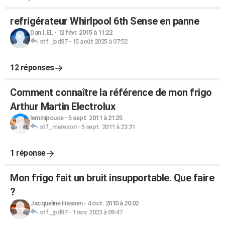
refrigérateur Whirlpool 6th Sense en panne
Dan.I.EL
-
12 févr. 2015 à 11:22
stf_jpd87
-
15 août 2025 à 07:52
12 réponses
Comment connaître la référence de mon frigo
Arthur Martin Electrolux
leminipouce
-
5 sept. 2011 à 21:25
stf_mareson
-
5 sept. 2011 à 23:31
1 réponse
Mon frigo fait un bruit insupportable. Que faire
?
Jacqueline Hassen
-
4 oct. 2010 à 20:02
stf_jpd87
-
1 nov. 2023 à 09:47