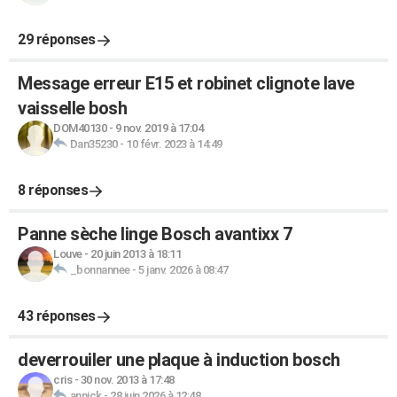
29 réponses
Message erreur E15 et robinet clignote lave
vaisselle bosh
DOM40130
-
9 nov. 2019 à 17:04
Dan35230
-
10 févr. 2023 à 14:49
8 réponses
Panne sèche linge Bosch avantixx 7
Louve
-
20 juin 2013 à 18:11
_bonnannee
-
5 janv. 2026 à 08:47
43 réponses
deverrouiler une plaque à induction bosch
cris
-
30 nov. 2013 à 17:48
annick
-
28 juin 2026 à 12:48