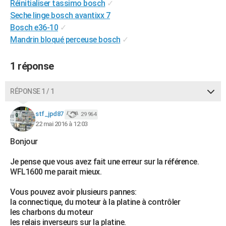
Réinitialiser tassimo bosch
✓
City break
Voyage de noces
Climat
Destinations
Voyage nature
Forum
+
PHOTO
Seche linge bosch avantixx 7
Bosch e36-10
✓
GUIDES D'ACHAT
Mandrin bloqué perceuse bosch
✓
BONS PLANS
1 réponse
CARTE DE VOEUX
Carte Bonne année
Carte Pâques
Carte de Noël
Carte Saint-Valentin
Carte d'anniversaire
RÉPONSE 1 / 1
DICTIONNAIRE
Biographies
Expressions
Dictionnaire
Citations
Proverbes
stf_jpd87
PROGRAMME TV
29 964
22 mai 2016 à 12:03
COPAINS D'AVANT
Bonjour
Se connecter
Collèges
Universités
Service militaire
S'inscrire
Lycées
Primaires
Entreprises
Avis de recherche
AVIS DE DÉCÈS
Je pense que vous avez fait une erreur sur la référence.
WFL1600 me parait mieux.
FORUM
Vous pouvez avoir plusieurs pannes:
Lifestyle
Sport
Television
Cinema
Bricolage
Culture
Auto
Voyage
la connectique, du moteur à la platine à contrôler
les charbons du moteur
les relais inverseurs sur la platine.