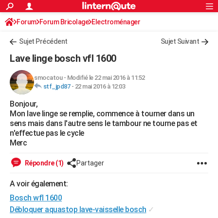
ACTUALITÉS
Forum
Forum Bricolage
Connexion
Electroménager
S'inscrire
Rechercher
Société
Education
Villes
Politique
Faits Divers
Monde
+
SPORT
Sujet Précédent
Sujet Suivant
Football
Cyclisme
Forum
Coupe du monde 2026
Tennis
Rugby
CULTURE
Lave linge bosch vfl 1600
TNT
Cinéma
Musique
Programme TV
Streaming
Sorties cinéma
+
FINANCE
smocatou
-
Modifié le 22 mai 2016 à 11:52
stf_jpd87
-
22 mai 2016 à 12:03
Impôts
Immobilier
Banque
Crédit
Retraite
Epargne
Risques naturels par ville
Assurance
AUTO
Bonjour,
Réserver un essai
Berlines
Forum auto
Essais
Citadines
SUV
+
HIGH-TECH
Mon lave linge se remplie, commence à tourner dans un
sens mais dans l'autre sens le tambour ne tourne pas et
Meilleur smartphone
Ordinateurs
Guide high-tech
Mobiles
Internet
Jeux vidéo
+
BRICOLAGE
n'effectue pas le cycle
Merc
Aménagement intérieur
Cuisine
Jardinage
+
Forum
Extérieur
Salle de bains
Rangement
WEEK-END
Répondre (1)
Partager
Escapades
Expositions
Week-end nature
Guides de France
Patrimoine
Musées
+
LIFESTYLE
A voir également:
Bien-être
Mode
+
Art de vivre
Loisirs
Modes de vie
SANTE
Bosch wfl 1600
Guide de la santé
Médicaments
+
Alimentation
Maladies
Sommeil
Débloquer aquastop lave-vaisselle bosch
✓
VOYAGE