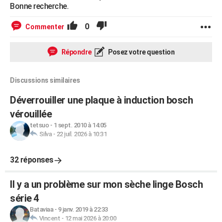
Bonne recherche.
0
Commenter
Répondre
Posez votre question
Discussions similaires
Déverrouiller une plaque à induction bosch
vérouillée
tetsuo
-
1 sept. 2010 à 14:05
Silva
-
22 juil. 2026 à 10:31
32 réponses
Il y a un problème sur mon sèche linge Bosch
série 4
Bataviaa
-
9 janv. 2019 à 22:33
Vincent
-
12 mai 2026 à 20:00