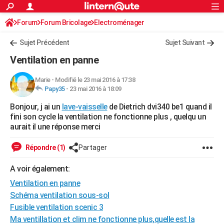
ACTUALITÉS
Forum
Forum Bricolage
Connexion
Electroménager
S'inscrire
Rechercher
Société
Education
Villes
Politique
Faits Divers
Monde
+
SPORT
Sujet Précédent
Sujet Suivant
Football
Cyclisme
Forum
Coupe du monde 2026
Tennis
Rugby
CULTURE
Ventilation en panne
TNT
Cinéma
Musique
Programme TV
Streaming
Sorties cinéma
+
FINANCE
Marie
-
Modifié le 23 mai 2016 à 17:38
Papy35
-
23 mai 2016 à 18:09
Impôts
Immobilier
Banque
Crédit
Retraite
Epargne
Risques naturels par ville
Assurance
AUTO
Bonjour, j ai un
lave-vaisselle
de Dietrich dvi340 be1 quand il
Réserver un essai
Berlines
Forum auto
Essais
Citadines
SUV
+
HIGH-TECH
fini son cycle la ventilation ne fonctionne plus , quelqu un
aurait il une réponse merci
Meilleur smartphone
Ordinateurs
Guide high-tech
Mobiles
Internet
Jeux vidéo
+
BRICOLAGE
Répondre (1)
Partager
Aménagement intérieur
Cuisine
Jardinage
+
Forum
Extérieur
Salle de bains
Rangement
WEEK-END
A voir également:
Escapades
Expositions
Week-end nature
Guides de France
Patrimoine
Musées
+
LIFESTYLE
Ventilation en panne
Bien-être
Mode
+
Art de vivre
Loisirs
Modes de vie
Schéma ventilation sous-sol
SANTE
Fusible ventilation scenic 3
Guide de la santé
Médicaments
+
Alimentation
Maladies
Sommeil
VOYAGE
Ma ventillation et clim ne fonctionne plus,quelle est la