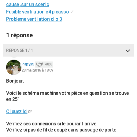
cause ,sur un scenic
City break
Voyage de noces
Climat
Destinations
Voyage nature
Forum
+
PHOTO
Fusible ventilation c4 picasso
✓
Probleme ventilation clio 3
GUIDES D'ACHAT
BONS PLANS
1 réponse
CARTE DE VOEUX
RÉPONSE 1 / 1
Carte Bonne année
Carte Pâques
Carte de Noël
Carte Saint-Valentin
Carte d'anniversaire
DICTIONNAIRE
Papy35
4 808
Biographies
Expressions
Dictionnaire
Citations
Proverbes
PROGRAMME TV
23 mai 2016 à 18:09
Bonjour,
COPAINS D'AVANT
Se connecter
Collèges
Universités
Service militaire
S'inscrire
Lycées
Primaires
Entreprises
Avis de recherche
Voici le schéma machine votre pièce en question se trouve
AVIS DE DÉCÈS
en 251
FORUM
Cliquez Ici
Lifestyle
Sport
Television
Cinema
Bricolage
Culture
Auto
Voyage
Vérifiez ses connexions si le courant arrive
Vérifiez si pas de fil de coupé dans passage de porte