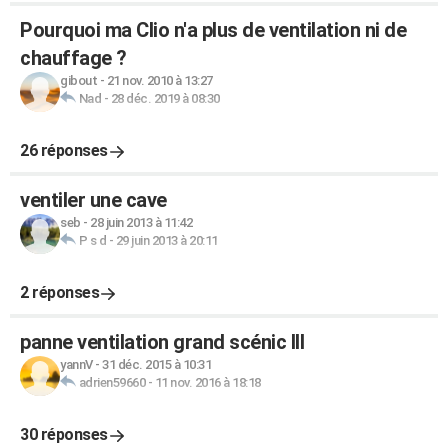
Pourquoi ma Clio n'a plus de ventilation ni de
chauffage ?
gibout
-
21 nov. 2010 à 13:27
Nad
-
28 déc. 2019 à 08:30
26 réponses
ventiler une cave
seb
-
28 juin 2013 à 11:42
P s d
-
29 juin 2013 à 20:11
2 réponses
panne ventilation grand scénic III
yannV
-
31 déc. 2015 à 10:31
adrien59660
-
11 nov. 2016 à 18:18
30 réponses