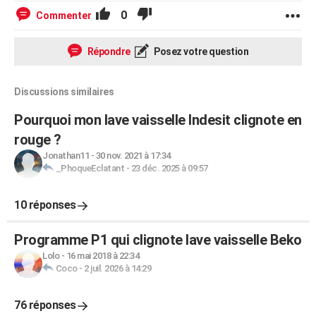
0
Commenter
Répondre
Posez votre question
Discussions similaires
Pourquoi mon lave vaisselle Indesit clignote en
rouge ?
Jonathan11
-
30 nov. 2021 à 17:34
_PhoqueEclatant
-
23 déc. 2025 à 09:57
10 réponses
Programme P1 qui clignote lave vaisselle Beko
Lolo
-
16 mai 2018 à 22:34
Coco
-
2 juil. 2026 à 14:29
76 réponses