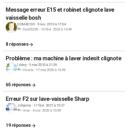
Message erreur E15 et robinet clignote lave
vaisselle bosh
DOM40130
-
9 nov. 2019 à 17:04
Dan35230
-
10 févr. 2023 à 14:49
8 réponses
Problème : ma machine à laver indesit clignote
l.deny
-
5 mai 2010 à 21:39
Houria
-
17 mai 2026 à 16:09
65 réponses
Erreur F2 sur lave-vaisselle Sharp
Johjuma
-
17 févr. 2021 à 15:37
Urve
-
4 nov. 2025 à 10:09
19 réponses