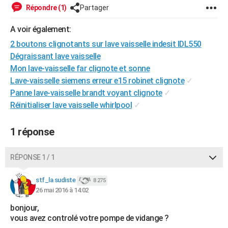
Répondre (1)
Partager
City break
Voyage de noces
Climat
Destinations
Voyage nature
Forum
+
PHOTO
A voir également:
GUIDES D'ACHAT
2 boutons clignotants sur lave vaisselle indesit IDL550
BONS PLANS
Dégraissant lave vaisselle
Mon lave-vaisselle far clignote et sonne
CARTE DE VOEUX
Lave-vaisselle siemens erreur e15 robinet clignote
✓
Carte Bonne année
Carte Pâques
Carte de Noël
Carte Saint-Valentin
Carte d'anniversaire
Panne lave-vaisselle brandt voyant clignote
✓
DICTIONNAIRE
Réinitialiser lave vaisselle whirlpool
✓
Biographies
Expressions
Dictionnaire
Citations
Proverbes
PROGRAMME TV
1 réponse
COPAINS D'AVANT
Se connecter
Collèges
Universités
Service militaire
S'inscrire
Lycées
Primaires
Entreprises
Avis de recherche
AVIS DE DÉCÈS
RÉPONSE 1 / 1
FORUM
stf_la sudiste
8 275
26 mai 2016 à 14:02
Lifestyle
Sport
Television
Cinema
Bricolage
Culture
Auto
Voyage
bonjour,
vous avez controlé votre pompe de vidange ?