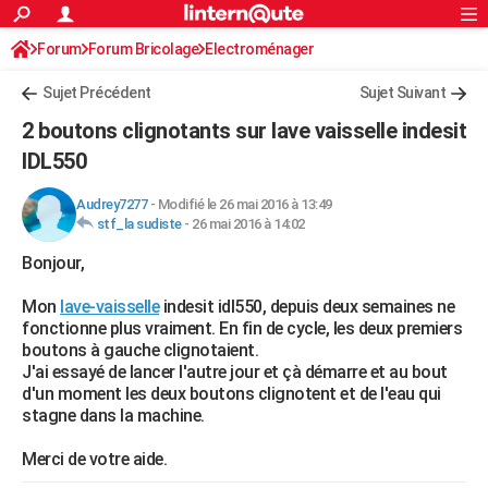
ACTUALITÉS
Forum
Forum Bricolage
Connexion
Electroménager
S'inscrire
Rechercher
Société
Education
Villes
Politique
Faits Divers
Monde
+
SPORT
Sujet Précédent
Sujet Suivant
Football
Cyclisme
Forum
Coupe du monde 2026
Tennis
Rugby
CULTURE
2 boutons clignotants sur lave vaisselle indesit
TNT
Cinéma
Musique
Programme TV
Streaming
Sorties cinéma
+
IDL550
FINANCE
Impôts
Immobilier
Banque
Crédit
Retraite
Epargne
Risques naturels par ville
Assurance
AUTO
Audrey7277
-
Modifié le 26 mai 2016 à 13:49
stf_la sudiste
-
26 mai 2016 à 14:02
Réserver un essai
Berlines
Forum auto
Essais
Citadines
SUV
+
HIGH-TECH
Bonjour,
Meilleur smartphone
Ordinateurs
Guide high-tech
Mobiles
Internet
Jeux vidéo
+
BRICOLAGE
Mon
lave-vaisselle
indesit idl550, depuis deux semaines ne
fonctionne plus vraiment. En fin de cycle, les deux premiers
Aménagement intérieur
Cuisine
Jardinage
+
Forum
Extérieur
Salle de bains
Rangement
WEEK-END
boutons à gauche clignotaient.
J'ai essayé de lancer l'autre jour et çà démarre et au bout
Escapades
Expositions
Week-end nature
Guides de France
Patrimoine
Musées
+
LIFESTYLE
d'un moment les deux boutons clignotent et de l'eau qui
stagne dans la machine.
Bien-être
Mode
+
Art de vivre
Loisirs
Modes de vie
SANTE
Merci de votre aide.
Guide de la santé
Médicaments
+
Alimentation
Maladies
Sommeil
VOYAGE