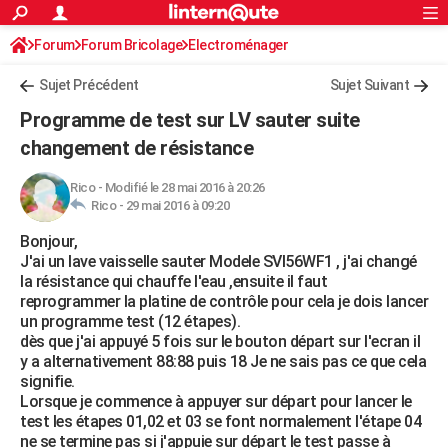
ACTUALITÉS
Forum
Forum Bricolage
Connexion
Electroménager
S'inscrire
Rechercher
Société
Education
Villes
Politique
Faits Divers
Monde
+
SPORT
Sujet Précédent
Sujet Suivant
Football
Cyclisme
Forum
Coupe du monde 2026
Tennis
Rugby
CULTURE
Programme de test sur LV sauter suite
TNT
Cinéma
Musique
Programme TV
Streaming
Sorties cinéma
+
changement de résistance
FINANCE
Impôts
Immobilier
Banque
Crédit
Retraite
Epargne
Risques naturels par ville
Assurance
AUTO
Rico
-
Modifié le 28 mai 2016 à 20:26
Rico -
29 mai 2016 à 09:20
Réserver un essai
Berlines
Forum auto
Essais
Citadines
SUV
+
HIGH-TECH
Bonjour,
J'ai un lave vaisselle sauter Modele SVI56WF1 , j'ai changé
Meilleur smartphone
Ordinateurs
Guide high-tech
Mobiles
Internet
Jeux vidéo
+
BRICOLAGE
la résistance qui chauffe l'eau ,ensuite il faut
reprogrammer la platine de contrôle pour cela je dois lancer
Aménagement intérieur
Cuisine
Jardinage
+
Forum
Extérieur
Salle de bains
Rangement
WEEK-END
un programme test (12 étapes).
dès que j'ai appuyé 5 fois sur le bouton départ sur l'ecran il
Escapades
Expositions
Week-end nature
Guides de France
Patrimoine
Musées
+
LIFESTYLE
y a alternativement 88:88 puis 18 Je ne sais pas ce que cela
signifie.
Bien-être
Mode
+
Art de vivre
Loisirs
Modes de vie
SANTE
Lorsque je commence à appuyer sur départ pour lancer le
test les étapes 01,02 et 03 se font normalement l'étape 04
Guide de la santé
Médicaments
+
Alimentation
Maladies
Sommeil
VOYAGE
ne se termine pas si j'appuie sur départ le test passe à