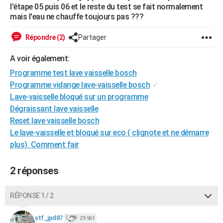
l'étape 05 puis 06 et le reste du test se fait normalement
City break
Voyage de noces
Climat
Destinations
Voyage nature
Forum
+
PHOTO
mais l'eau ne chauffe toujours pas ???
GUIDES D'ACHAT
Répondre (2)
Partager
BONS PLANS
A voir également:
CARTE DE VOEUX
Programme test lave vaisselle bosch
Programme vidange lave-vaisselle bosch
✓
Carte Bonne année
Carte Pâques
Carte de Noël
Carte Saint-Valentin
Carte d'anniversaire
DICTIONNAIRE
Lave-vaisselle bloqué sur un programme
Dégraissant lave vaisselle
Biographies
Expressions
Dictionnaire
Citations
Proverbes
PROGRAMME TV
Reset lave vaisselle bosch
Le lave-vaisselle et bloqué sur eco ( clignote et ne démarre
COPAINS D'AVANT
plus). Comment fair
Se connecter
Collèges
Universités
Service militaire
S'inscrire
Lycées
Primaires
Entreprises
Avis de recherche
AVIS DE DÉCÈS
2 réponses
FORUM
Lifestyle
Sport
Television
Cinema
Bricolage
Culture
Auto
Voyage
RÉPONSE 1 / 2
stf_jpd87
29 961