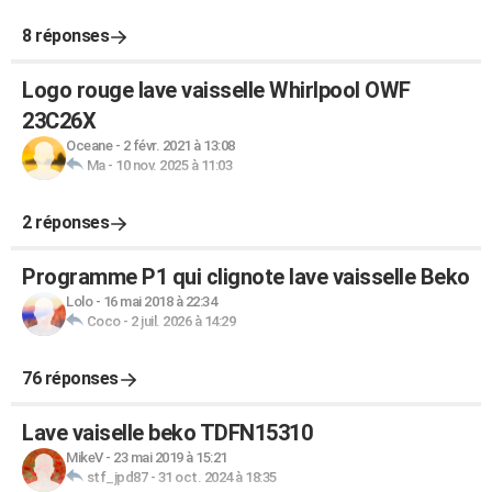
8 réponses
Logo rouge lave vaisselle Whirlpool OWF
23C26X
Oceane
-
2 févr. 2021 à 13:08
Ma
-
10 nov. 2025 à 11:03
2 réponses
Programme P1 qui clignote lave vaisselle Beko
Lolo
-
16 mai 2018 à 22:34
Coco
-
2 juil. 2026 à 14:29
76 réponses
Lave vaiselle beko TDFN15310
MikeV
-
23 mai 2019 à 15:21
stf_jpd87
-
31 oct. 2024 à 18:35