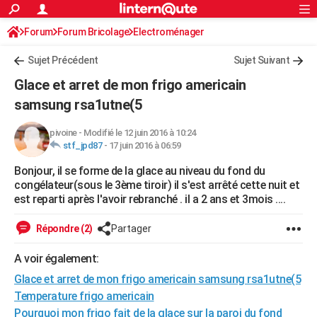
ACTUALITÉS
Forum
Forum Bricolage
Connexion
Electroménager
S'inscrire
Rechercher
Société
Education
Villes
Politique
Faits Divers
Monde
+
SPORT
Sujet Précédent
Sujet Suivant
Football
Cyclisme
Forum
Coupe du monde 2026
Tennis
Rugby
CULTURE
Glace et arret de mon frigo americain
TNT
Cinéma
Musique
Programme TV
Streaming
Sorties cinéma
+
samsung rsa1utne(5
FINANCE
Impôts
Immobilier
Banque
Crédit
Retraite
Epargne
Risques naturels par ville
Assurance
AUTO
pivoine
-
Modifié le 12 juin 2016 à 10:24
stf_jpd87
-
17 juin 2016 à 06:59
Réserver un essai
Berlines
Forum auto
Essais
Citadines
SUV
+
HIGH-TECH
Bonjour, il se forme de la glace au niveau du fond du
congélateur(sous le 3ème tiroir) il s'est arrêté cette nuit et
Meilleur smartphone
Ordinateurs
Guide high-tech
Mobiles
Internet
Jeux vidéo
+
BRICOLAGE
est reparti après l'avoir rebranché . il a 2 ans et 3mois ....
Aménagement intérieur
Cuisine
Jardinage
+
Forum
Extérieur
Salle de bains
Rangement
WEEK-END
Répondre (2)
Partager
Escapades
Expositions
Week-end nature
Guides de France
Patrimoine
Musées
+
LIFESTYLE
A voir également:
Bien-être
Mode
+
Art de vivre
Loisirs
Modes de vie
SANTE
Glace et arret de mon frigo americain samsung rsa1utne(5
Temperature frigo americain
Guide de la santé
Médicaments
+
Alimentation
Maladies
Sommeil
VOYAGE
Pourquoi mon frigo fait de la glace sur la paroi du fond