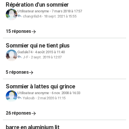
Répération d'un sommier
Utilisateur anonyme
-
7 mars 2018 à 17:57
changrila34
-
18 sept. 2021 à 15:55
15 réponses
Sommier qui ne tient plus
Gudule74
-
4 août 2015 à 11:40
J-F
-
2 sept. 2019 à 12:07
5 réponses
Sommier à lattes qui grince
Utilisateur anonyme
-
6 nov. 2008 à 16:33
Yakoub
-
2 mai 2020 à 11:15
26 réponses
barre en aluminium lit