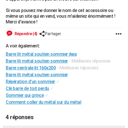
City break
Voyage de noces
Climat
Destinations
Voyage nature
Forum
+
PHOTO
Si vous pouvez me donner le nom de cet accessoire ou
même un site qui en vend, vous m'aideriez énormément !
GUIDES D'ACHAT
Merci d'avance !
BONS PLANS
Répondre (4)
Partager
CARTE DE VOEUX
A voir également:
Carte Bonne année
Carte Pâques
Carte de Noël
Carte Saint-Valentin
Carte d'anniversaire
DICTIONNAIRE
Barre lit métal soutien sommier ikea
Barre lit métal soutien sommier
- Meilleures réponses
Biographies
Expressions
Dictionnaire
Citations
Proverbes
PROGRAMME TV
Barre centrale lit 160x200
- Meilleures réponses
Barre lit métal soutien sommier
COPAINS D'AVANT
Répération d'un sommier
✓
Se connecter
Collèges
Universités
Service militaire
S'inscrire
Lycées
Primaires
Entreprises
Avis de recherche
AVIS DE DÉCÈS
Clé barre de toit perdu
✓
Sommier qui grince
✓
FORUM
Comment coller du métal sur du métal
Lifestyle
Sport
Television
Cinema
Bricolage
Culture
Auto
Voyage
4 réponses