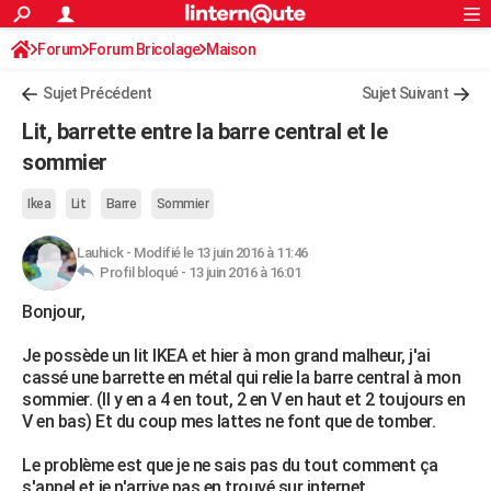
ACTUALITÉS
Forum
Forum Bricolage
Connexion
Maison
S'inscrire
Rechercher
Société
Education
Villes
Politique
Faits Divers
Monde
+
SPORT
Sujet Précédent
Sujet Suivant
Football
Cyclisme
Forum
Coupe du monde 2026
Tennis
Rugby
CULTURE
Lit, barrette entre la barre central et le
TNT
Cinéma
Musique
Programme TV
Streaming
Sorties cinéma
+
sommier
FINANCE
Impôts
Immobilier
Banque
Crédit
Retraite
Epargne
Risques naturels par ville
Assurance
AUTO
Ikea
Lit
Barre
Sommier
Réserver un essai
Berlines
Forum auto
Essais
Citadines
SUV
+
HIGH-TECH
Lauhick
-
Modifié le 13 juin 2016 à 11:46
Profil bloqué -
13 juin 2016 à 16:01
Meilleur smartphone
Ordinateurs
Guide high-tech
Mobiles
Internet
Jeux vidéo
+
BRICOLAGE
Bonjour,
Aménagement intérieur
Cuisine
Jardinage
+
Forum
Extérieur
Salle de bains
Rangement
WEEK-END
Je possède un lit IKEA et hier à mon grand malheur, j'ai
cassé une barrette en métal qui relie la barre central à mon
Escapades
Expositions
Week-end nature
Guides de France
Patrimoine
Musées
+
LIFESTYLE
sommier. (Il y en a 4 en tout, 2 en V en haut et 2 toujours en
V en bas) Et du coup mes lattes ne font que de tomber.
Bien-être
Mode
+
Art de vivre
Loisirs
Modes de vie
SANTE
Le problème est que je ne sais pas du tout comment ça
Guide de la santé
Médicaments
+
Alimentation
Maladies
Sommeil
VOYAGE
s'appel et je n'arrive pas en trouvé sur internet...