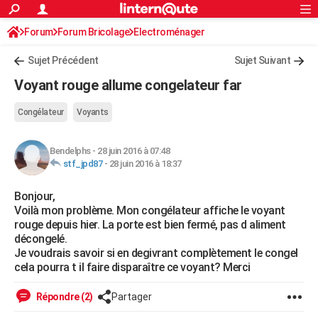
ACTUALITÉS
Forum
Forum Bricolage
Connexion
Electroménager
S'inscrire
Rechercher
Société
Education
Villes
Politique
Faits Divers
Monde
+
SPORT
Sujet Précédent
Sujet Suivant
Football
Cyclisme
Forum
Coupe du monde 2026
Tennis
Rugby
CULTURE
Voyant rouge allume congelateur far
TNT
Cinéma
Musique
Programme TV
Streaming
Sorties cinéma
+
FINANCE
Congélateur
Voyants
Impôts
Immobilier
Banque
Crédit
Retraite
Epargne
Risques naturels par ville
Assurance
AUTO
Bendelphs
-
28 juin 2016 à 07:48
Réserver un essai
Berlines
Forum auto
Essais
Citadines
SUV
+
HIGH-TECH
stf_jpd87
-
28 juin 2016 à 18:37
Meilleur smartphone
Ordinateurs
Guide high-tech
Mobiles
Internet
Jeux vidéo
+
BRICOLAGE
Bonjour,
Voilà mon problème. Mon congélateur affiche le voyant
Aménagement intérieur
Cuisine
Jardinage
+
Forum
Extérieur
Salle de bains
Rangement
WEEK-END
rouge depuis hier. La porte est bien fermé, pas d aliment
décongelé.
Escapades
Expositions
Week-end nature
Guides de France
Patrimoine
Musées
+
LIFESTYLE
Je voudrais savoir si en degivrant complètement le congel
cela pourra t il faire disparaître ce voyant? Merci
Bien-être
Mode
+
Art de vivre
Loisirs
Modes de vie
SANTE
Répondre (2)
Partager
Guide de la santé
Médicaments
+
Alimentation
Maladies
Sommeil
VOYAGE