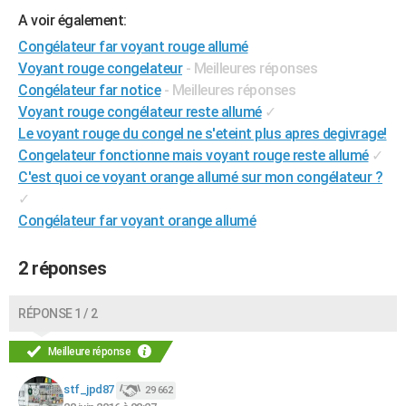
City break
Voyage de noces
Climat
Destinations
Voyage nature
Forum
+
A voir également:
PHOTO
Congélateur far voyant rouge allumé
GUIDES D'ACHAT
Voyant rouge congelateur
- Meilleures réponses
Congélateur far notice
- Meilleures réponses
BONS PLANS
Voyant rouge congélateur reste allumé
✓
CARTE DE VOEUX
Le voyant rouge du congel ne s'eteint plus apres degivrage!
Congelateur fonctionne mais voyant rouge reste allumé
✓
Carte Bonne année
Carte Pâques
Carte de Noël
Carte Saint-Valentin
Carte d'anniversaire
DICTIONNAIRE
C'est quoi ce voyant orange allumé sur mon congélateur ?
✓
Biographies
Expressions
Dictionnaire
Citations
Proverbes
PROGRAMME TV
Congélateur far voyant orange allumé
COPAINS D'AVANT
2 réponses
Se connecter
Collèges
Universités
Service militaire
S'inscrire
Lycées
Primaires
Entreprises
Avis de recherche
AVIS DE DÉCÈS
RÉPONSE 1 / 2
FORUM
Lifestyle
Sport
Television
Cinema
Bricolage
Culture
Auto
Voyage
Meilleure réponse
stf_jpd87
29 662