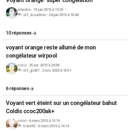
Voyant orange "super congélation"
whedon
-
19 juin 2015 à 19:29
stf_la sudiste
-
24 juin 2015 à 10:48
10 réponses
voyant orange reste allumé de mon
congélateur wirpool
coco
-
25 avr. 2015 à 20:09
stf_jpd87
-
2 nov. 2020 à 15:51
6 réponses
Voyant vert éteint sur un congélateur bahut
Coldis ccoc200ak+
cricri
-
6 mars 2015 à 13:19
Icare95
-
6 mars 2015 à 14:14