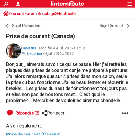
ACTUALITÉS
Forum
Forum Bricolage
Connexion
Electricité
S'inscrire
Rechercher
Société
Education
Villes
Politique
Faits Divers
Monde
+
SPORT
Sujet Précédent
Sujet Suivant
Football
Cyclisme
Forum
Coupe du monde 2026
Tennis
Rugby
CULTURE
Prise de courant (Canada)
TNT
Cinéma
Musique
Programme TV
Streaming
Sorties cinéma
+
FINANCE
Danistus
-
Modifié le 4 juil. 2016 à 17:12
lekabilien
-
4 juil. 2016 à 18:12
Impôts
Immobilier
Banque
Crédit
Retraite
Epargne
Risques naturels par ville
Assurance
AUTO
Bonjour, j'aimerais savoir ce qui se passe. Hier j'ai retiré les
Réserver un essai
Berlines
Forum auto
Essais
Citadines
SUV
+
HIGH-TECH
plaques des prises de courant car je me prépare à peinturer.
J'ai alors remarqué que sur 4 prises dans mon salon, seule
Meilleur smartphone
Ordinateurs
Guide high-tech
Mobiles
Internet
Jeux vidéo
+
BRICOLAGE
la prise du bas fonctionne. J'ai eu beau fermer et réouvrir le
breaker.... Les prises du haut de fonctionnent toujours pas
Aménagement intérieur
Cuisine
Jardinage
+
Forum
Extérieur
Salle de bains
Rangement
WEEK-END
et elles non pas de boutons reset... C'est quoi le
problème?.... Merci bien de vouloir éclairer ma chandelle.
Escapades
Expositions
Week-end nature
Guides de France
Patrimoine
Musées
+
LIFESTYLE
Répondre (2)
Partager
Bien-être
Mode
+
Art de vivre
Loisirs
Modes de vie
SANTE
A voir également:
Guide de la santé
Médicaments
+
Alimentation
Maladies
Sommeil
VOYAGE
Prise de courant (Canada)