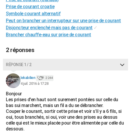
City break
Voyage de noces
Climat
Destinations
Voyage nature
Forum
+
Prise de courant croatie
PHOTO
Symbole courant alternatif
GUIDES D'ACHAT
Peut on brancher un interrupteur sur une prise de courant
Disjoncteur enclenché mais pas de courant
✓
BONS PLANS
Brancher chauffe-eau sur prise de courant
CARTE DE VOEUX
2 réponses
Carte Bonne année
Carte Pâques
Carte de Noël
Carte Saint-Valentin
Carte d'anniversaire
DICTIONNAIRE
RÉPONSE 1 / 2
Biographies
Expressions
Dictionnaire
Citations
Proverbes
PROGRAMME TV
lekabilien
COPAINS D'AVANT
2 244
4 juil. 2016 à 17:28
Se connecter
Collèges
Universités
Service militaire
S'inscrire
Lycées
Primaires
Entreprises
Avis de recherche
AVIS DE DÉCÈS
Bonjour
Les prises d'en haut sont surement pontées sur celle du
FORUM
bas sui marchent, mais un fil a du se débrancher.
Couper le courant, sortir cette prise et voir s'il y a 6 fils, si
Lifestyle
Sport
Television
Cinema
Bricolage
Culture
Auto
Voyage
oui, tous branchés, si oui, voir une des prises au dessus
celle qui est le mieux placée pour être alimentée par celle du
dessous.