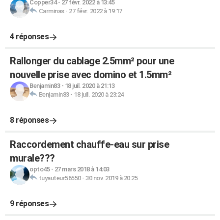
Copper34
-
27 févr. 2022 à 13:45
Carminas
-
27 févr. 2022 à 19:17
4 réponses
Rallonger du cablage 2.5mm² pour une
nouvelle prise avec domino et 1.5mm²
Benjamin83
-
18 juil. 2020 à 21:13
Benjamin83
-
18 juil. 2020 à 23:24
8 réponses
Raccordement chauffe-eau sur prise
murale???
opto45
-
27 mars 2018 à 14:03
tuyauteur56550
-
30 nov. 2019 à 20:25
9 réponses