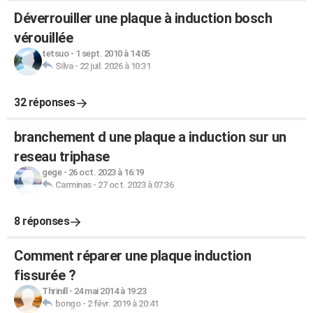
Déverrouiller une plaque à induction bosch
vérouillée
tetsuo
-
1 sept. 2010 à 14:05
Silva
-
22 juil. 2026 à 10:31
32 réponses
branchement d une plaque a induction sur un
reseau triphase
gege
-
26 oct. 2023 à 16:19
Carminas
-
27 oct. 2023 à 07:36
8 réponses
Comment réparer une plaque induction
fissurée ?
Thrinill
-
24 mai 2014 à 19:23
bongo
-
2 févr. 2019 à 20:41