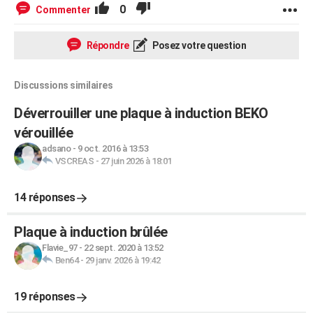
0
Commenter
Répondre
Posez votre question
Discussions similaires
Déverrouiller une plaque à induction BEKO
vérouillée
adsano
-
9 oct. 2016 à 13:53
VSCREAS
-
27 juin 2026 à 18:01
14 réponses
Plaque à induction brûlée
Flavie_97
-
22 sept. 2020 à 13:52
Ben64
-
29 janv. 2026 à 19:42
19 réponses