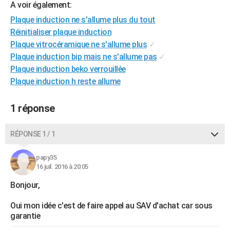
A voir également:
City break
Voyage de noces
Climat
Destinations
Voyage nature
Forum
+
PHOTO
Plaque induction ne s'allume plus du tout
Réinitialiser plaque induction
GUIDES D'ACHAT
Plaque vitrocéramique ne s'allume plus
✓
BONS PLANS
Plaque induction bip mais ne s'allume pas
✓
Plaque induction beko verrouillée
CARTE DE VOEUX
Plaque induction h reste allume
Carte Bonne année
Carte Pâques
Carte de Noël
Carte Saint-Valentin
Carte d'anniversaire
DICTIONNAIRE
1 réponse
Biographies
Expressions
Dictionnaire
Citations
Proverbes
PROGRAMME TV
RÉPONSE 1 / 1
COPAINS D'AVANT
Se connecter
Collèges
Universités
Service militaire
S'inscrire
Lycées
Primaires
Entreprises
Avis de recherche
papy35
AVIS DE DÉCÈS
16 juil. 2016 à 20:05
FORUM
Bonjour,
Lifestyle
Sport
Television
Cinema
Bricolage
Culture
Auto
Voyage
Oui mon idée c'est de faire appel au SAV d'achat car sous
garantie