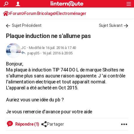
ACTUALITÉS
Forum
Forum Bricolage
Connexion
Electroménager
S'inscrire
Rechercher
Société
Education
Villes
Politique
Faits Divers
Monde
+
SPORT
Sujet Précédent
Sujet Suivant
Football
Cyclisme
Forum
Coupe du monde 2026
Tennis
Rugby
CULTURE
Plaque induction ne s'allume pas
TNT
Cinéma
Musique
Programme TV
Streaming
Sorties cinéma
+
FINANCE
JC
-
Modifié le 16 juil. 2016 à 17:40
papy35 -
16 juil. 2016 à 20:05
Impôts
Immobilier
Banque
Crédit
Retraite
Epargne
Risques naturels par ville
Assurance
AUTO
Bonjour,
Réserver un essai
Berlines
Forum auto
Essais
Citadines
SUV
+
HIGH-TECH
Ma plaque à induction TIP 744 DO L de marque Sholtes ne
s'allume plus sans aucune raison apparente. J 'ai contrôle
Meilleur smartphone
Ordinateurs
Guide high-tech
Mobiles
Internet
Jeux vidéo
+
BRICOLAGE
l'alimentation electrique et tout apparaît normal.
L'appareil a été acheté en Oct 2015.
Aménagement intérieur
Cuisine
Jardinage
+
Forum
Extérieur
Salle de bains
Rangement
WEEK-END
Auriez vous une idée du pb ?
Escapades
Expositions
Week-end nature
Guides de France
Patrimoine
Musées
+
LIFESTYLE
Je vous remercie d'avance pour votre aide
Bien-être
Mode
+
Art de vivre
Loisirs
Modes de vie
SANTE
Répondre (1)
Partager
Guide de la santé
Médicaments
+
Alimentation
Maladies
Sommeil
VOYAGE