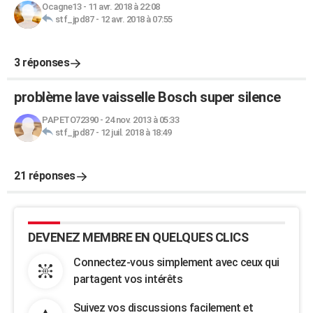
Ocagne13
-
11 avr. 2018 à 22:08
stf_jpd87
-
12 avr. 2018 à 07:55
3 réponses
problème lave vaisselle Bosch super silence
PAPETO72390
-
24 nov. 2013 à 05:33
stf_jpd87
-
12 juil. 2018 à 18:49
21 réponses
DEVENEZ MEMBRE EN QUELQUES CLICS
Connectez-vous simplement avec ceux qui
partagent vos intérêts
Suivez vos discussions facilement et