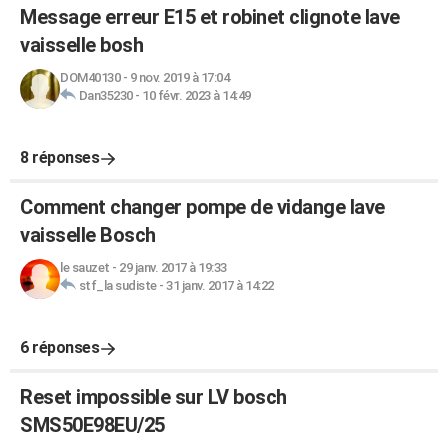
Message erreur E15 et robinet clignote lave
vaisselle bosh
DOM40130
-
9 nov. 2019 à 17:04
Dan35230
-
10 févr. 2023 à 14:49
8 réponses
Comment changer pompe de vidange lave
vaisselle Bosch
le sauzet
-
29 janv. 2017 à 19:33
stf_la sudiste
-
31 janv. 2017 à 14:22
6 réponses
Reset impossible sur LV bosch
SMS50E98EU/25