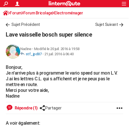
ACTUALITÉS
Forum
Forum Bricolage
Connexion
Electroménager
S'inscrire
Rechercher
Société
Education
Villes
Politique
Faits Divers
Monde
+
SPORT
Sujet Précédent
Sujet Suivant
Football
Cyclisme
Forum
Coupe du monde 2026
Tennis
Rugby
CULTURE
Lave vaisselle bosch super silence
TNT
Cinéma
Musique
Programme TV
Streaming
Sorties cinéma
+
FINANCE
Nadine
-
Modifié le 20 juil. 2016 à 19:58
Impôts
Immobilier
Banque
Crédit
Retraite
Epargne
Risques naturels par ville
Assurance
AUTO
stf_jpd87
-
21 juil. 2016 à 06:40
Réserver un essai
Berlines
Forum auto
Essais
Citadines
SUV
+
HIGH-TECH
Bonjour,
Je n'arrive plus à programmer le vario speed sur mon L.V.
Meilleur smartphone
Ordinateurs
Guide high-tech
Mobiles
Internet
Jeux vidéo
+
BRICOLAGE
J.ai les lettres C.L. qui s.affichent et je ne peux pas le
mettre en route.
Aménagement intérieur
Cuisine
Jardinage
+
Forum
Extérieur
Salle de bains
Rangement
WEEK-END
Merci pour votre aide,
Nadine
Escapades
Expositions
Week-end nature
Guides de France
Patrimoine
Musées
+
LIFESTYLE
Répondre (1)
Partager
Bien-être
Mode
+
Art de vivre
Loisirs
Modes de vie
SANTE
A voir également:
Guide de la santé
Médicaments
+
Alimentation
Maladies
Sommeil
VOYAGE