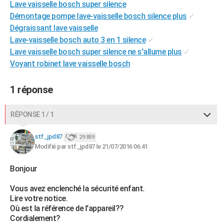
Lave vaisselle bosch super silence
City break
Voyage de noces
Climat
Destinations
Voyage nature
Forum
+
PHOTO
Démontage pompe lave-vaisselle bosch silence plus
✓
Dégraissant lave vaisselle
GUIDES D'ACHAT
Lave-vaisselle bosch auto 3 en 1 silence
✓
Lave vaisselle bosch super silence ne s'allume plus
✓
BONS PLANS
Voyant robinet lave vaisselle bosch
CARTE DE VOEUX
1 réponse
Carte Bonne année
Carte Pâques
Carte de Noël
Carte Saint-Valentin
Carte d'anniversaire
DICTIONNAIRE
Biographies
Expressions
Dictionnaire
Citations
Proverbes
PROGRAMME TV
RÉPONSE 1 / 1
COPAINS D'AVANT
stf_jpd87
29 859
Modifié par stf_jpd87 le 21/07/2016 06:41
Se connecter
Collèges
Universités
Service militaire
S'inscrire
Lycées
Primaires
Entreprises
Avis de recherche
AVIS DE DÉCÈS
Bonjour
FORUM
Vous avez enclenché la sécurité enfant.
Lifestyle
Sport
Television
Cinema
Bricolage
Culture
Auto
Voyage
Lire votre notice.
Où est la référence de l'appareil??
Cordialement?