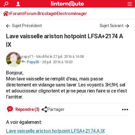
ACTUALITÉS
Forum
Forum Bricolage
Connexion
Electroménager
S'inscrire
Rechercher
Société
Education
Villes
Politique
Faits Divers
Monde
+
SPORT
Sujet Précédent
Sujet Suivant
Football
Cyclisme
Forum
Coupe du monde 2026
Tennis
Rugby
CULTURE
Lave vaisselle ariston hotpoint LFSA+2174 A
TNT
Cinéma
Musique
Programme TV
Streaming
Sorties cinéma
+
IX
FINANCE
Impôts
Immobilier
Banque
Crédit
Retraite
Epargne
Risques naturels par ville
Assurance
AUTO
papy71
-
Modifié le 27 juil. 2016 à 16:08
Papy35
-
28 juil. 2016 à 18:03
Réserver un essai
Berlines
Forum auto
Essais
Citadines
SUV
+
HIGH-TECH
Bonjour,
Mon lave vaisselle se remplit d'eau, mais passe
Meilleur smartphone
Ordinateurs
Guide high-tech
Mobiles
Internet
Jeux vidéo
+
BRICOLAGE
directement en vidange sans laver. Les voyants 3H;9H; sel
et adoucisseur clignotent et je ne peux rien faire si ce n'est
Aménagement intérieur
Cuisine
Jardinage
+
Forum
Extérieur
Salle de bains
Rangement
WEEK-END
l'arrêter.
Escapades
Expositions
Week-end nature
Guides de France
Patrimoine
Musées
+
LIFESTYLE
Répondre (3)
Partager
Bien-être
Mode
+
Art de vivre
Loisirs
Modes de vie
SANTE
A voir également:
Guide de la santé
Médicaments
+
Alimentation
Maladies
Sommeil
VOYAGE
Lave vaisselle ariston hotpoint LFSA+2174 A IX