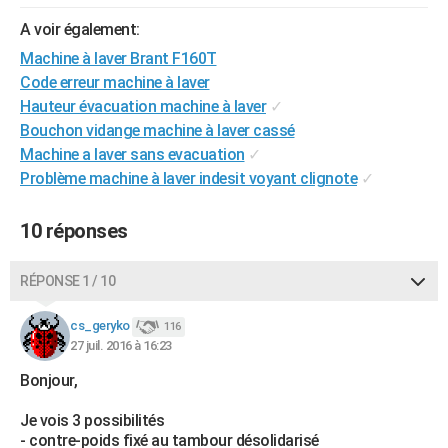
City break
Voyage de noces
Climat
Destinations
Voyage nature
Forum
+
PHOTO
A voir également:
Machine à laver Brant F160T
GUIDES D'ACHAT
Code erreur machine à laver
BONS PLANS
Hauteur évacuation machine à laver
✓
Bouchon vidange machine à laver cassé
CARTE DE VOEUX
Machine a laver sans evacuation
✓
Problème machine à laver indesit voyant clignote
✓
Carte Bonne année
Carte Pâques
Carte de Noël
Carte Saint-Valentin
Carte d'anniversaire
DICTIONNAIRE
Biographies
Expressions
Dictionnaire
Citations
Proverbes
PROGRAMME TV
10 réponses
COPAINS D'AVANT
RÉPONSE 1 / 10
Se connecter
Collèges
Universités
Service militaire
S'inscrire
Lycées
Primaires
Entreprises
Avis de recherche
AVIS DE DÉCÈS
cs_geryko
116
27 juil. 2016 à 16:23
FORUM
Bonjour,
Lifestyle
Sport
Television
Cinema
Bricolage
Culture
Auto
Voyage
Je vois 3 possibilités
- contre-poids fixé au tambour désolidarisé