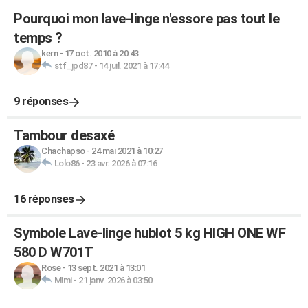
Pourquoi mon lave-linge n'essore pas tout le
temps ?
kern
-
17 oct. 2010 à 20:43
stf_jpd87
-
14 juil. 2021 à 17:44
9 réponses
Tambour desaxé
Chachapso
-
24 mai 2021 à 10:27
Lolo86
-
23 avr. 2026 à 07:16
16 réponses
Symbole Lave-linge hublot 5 kg HIGH ONE WF
580 D W701T
Rose
-
13 sept. 2021 à 13:01
Mimi
-
21 janv. 2026 à 03:50