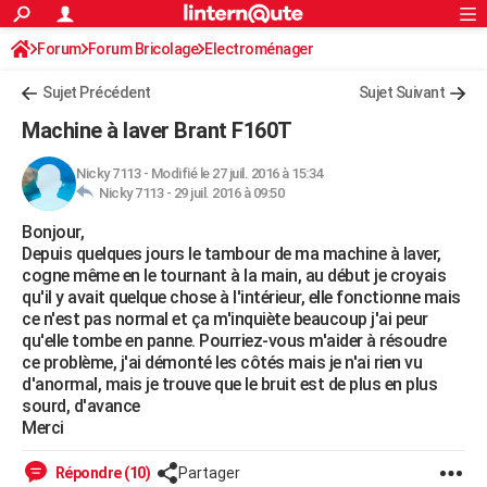
ACTUALITÉS
Forum
Forum Bricolage
Connexion
Electroménager
S'inscrire
Rechercher
Société
Education
Villes
Politique
Faits Divers
Monde
+
SPORT
Sujet Précédent
Sujet Suivant
Football
Cyclisme
Forum
Coupe du monde 2026
Tennis
Rugby
CULTURE
Machine à laver Brant F160T
TNT
Cinéma
Musique
Programme TV
Streaming
Sorties cinéma
+
FINANCE
Nicky 7113
-
Modifié le 27 juil. 2016 à 15:34
Nicky 7113 -
29 juil. 2016 à 09:50
Impôts
Immobilier
Banque
Crédit
Retraite
Epargne
Risques naturels par ville
Assurance
AUTO
Bonjour,
Réserver un essai
Berlines
Forum auto
Essais
Citadines
SUV
+
HIGH-TECH
Depuis quelques jours le tambour de ma machine à laver,
cogne même en le tournant à la main, au début je croyais
Meilleur smartphone
Ordinateurs
Guide high-tech
Mobiles
Internet
Jeux vidéo
+
BRICOLAGE
qu'il y avait quelque chose à l'intérieur, elle fonctionne mais
ce n'est pas normal et ça m'inquiète beaucoup j'ai peur
Aménagement intérieur
Cuisine
Jardinage
+
Forum
Extérieur
Salle de bains
Rangement
WEEK-END
qu'elle tombe en panne. Pourriez-vous m'aider à résoudre
ce problème, j'ai démonté les côtés mais je n'ai rien vu
Escapades
Expositions
Week-end nature
Guides de France
Patrimoine
Musées
+
LIFESTYLE
d'anormal, mais je trouve que le bruit est de plus en plus
sourd, d'avance
Bien-être
Mode
+
Art de vivre
Loisirs
Modes de vie
SANTE
Merci
Guide de la santé
Médicaments
+
Alimentation
Maladies
Sommeil
VOYAGE
Répondre (10)
Partager