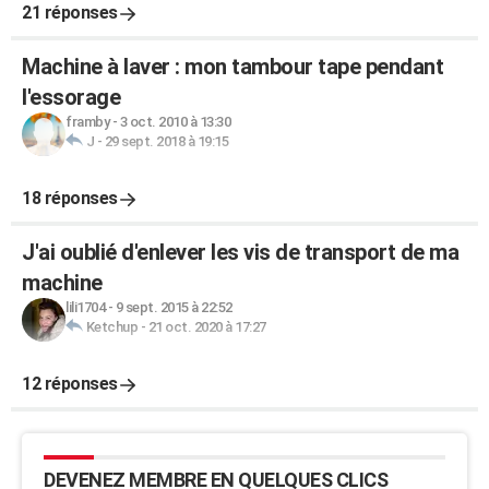
21 réponses
Machine à laver : mon tambour tape pendant
l'essorage
framby
-
3 oct. 2010 à 13:30
J
-
29 sept. 2018 à 19:15
18 réponses
J'ai oublié d'enlever les vis de transport de ma
machine
lili1704
-
9 sept. 2015 à 22:52
Ketchup
-
21 oct. 2020 à 17:27
12 réponses
DEVENEZ MEMBRE EN QUELQUES CLICS