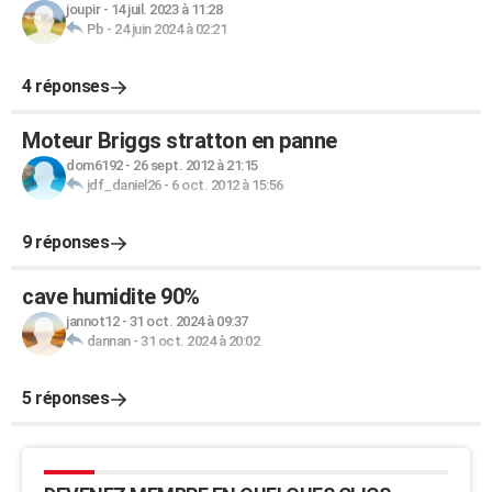
joupir
-
14 juil. 2023 à 11:28
Pb
-
24 juin 2024 à 02:21
4 réponses
Moteur Briggs stratton en panne
dom6192
-
26 sept. 2012 à 21:15
jdf_daniel26
-
6 oct. 2012 à 15:56
9 réponses
cave humidite 90%
jannot12
-
31 oct. 2024 à 09:37
dannan
-
31 oct. 2024 à 20:02
5 réponses