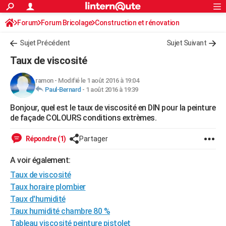
ACTUALITÉS
Forum
Forum Bricolage
Connexion
Construction et rénovation
S'inscrire
Rechercher
Société
Education
Villes
Politique
Faits Divers
Monde
+
SPORT
Peinture, Vernis, Tapissserie
Sujet Précédent
Sujet Suivant
Football
Cyclisme
Forum
Coupe du monde 2026
Tennis
Rugby
CULTURE
Taux de viscosité
TNT
Cinéma
Musique
Programme TV
Streaming
Sorties cinéma
+
FINANCE
ramon
-
Modifié le 1 août 2016 à 19:04
Paul-Bernard
-
1 août 2016 à 19:39
Impôts
Immobilier
Banque
Crédit
Retraite
Epargne
Risques naturels par ville
Assurance
AUTO
Bonjour, quel est le taux de viscosité en DIN pour la peinture
Réserver un essai
Berlines
Forum auto
Essais
Citadines
SUV
+
HIGH-TECH
de façade COLOURS conditions extrèmes.
Meilleur smartphone
Ordinateurs
Guide high-tech
Mobiles
Internet
Jeux vidéo
+
BRICOLAGE
Répondre (1)
Partager
Aménagement intérieur
Cuisine
Jardinage
+
Forum
Extérieur
Salle de bains
Rangement
WEEK-END
A voir également:
Escapades
Expositions
Week-end nature
Guides de France
Patrimoine
Musées
+
Taux de viscosité
LIFESTYLE
Taux horaire plombier
Bien-être
Mode
+
Art de vivre
Loisirs
Modes de vie
SANTE
Taux d'humidité
Taux humidité chambre 80 %
Guide de la santé
Médicaments
+
Alimentation
Maladies
Sommeil
VOYAGE
Tableau viscosité peinture pistolet