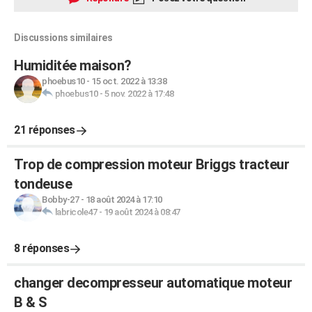
Discussions similaires
Humiditée maison?
phoebus10
-
15 oct. 2022 à 13:38
phoebus10
-
5 nov. 2022 à 17:48
21 réponses
Trop de compression moteur Briggs tracteur
tondeuse
Bobby-27
-
18 août 2024 à 17:10
labricole47
-
19 août 2024 à 08:47
8 réponses
changer decompresseur automatique moteur
B & S