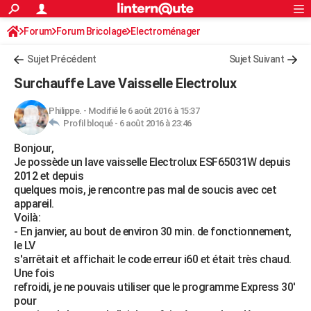
ACTUALITÉS
Forum
Forum Bricolage
Connexion
Electroménager
S'inscrire
Rechercher
Société
Education
Villes
Politique
Faits Divers
Monde
+
SPORT
Sujet Précédent
Sujet Suivant
Football
Cyclisme
Forum
Coupe du monde 2026
Tennis
Rugby
CULTURE
Surchauffe Lave Vaisselle Electrolux
TNT
Cinéma
Musique
Programme TV
Streaming
Sorties cinéma
+
FINANCE
Philippe.
-
Modifié le 6 août 2016 à 15:37
Profil bloqué -
6 août 2016 à 23:46
Impôts
Immobilier
Banque
Crédit
Retraite
Epargne
Risques naturels par ville
Assurance
AUTO
Bonjour,
Réserver un essai
Berlines
Forum auto
Essais
Citadines
SUV
+
HIGH-TECH
Je possède un lave vaisselle Electrolux ESF65031W depuis
2012 et depuis
Meilleur smartphone
Ordinateurs
Guide high-tech
Mobiles
Internet
Jeux vidéo
+
BRICOLAGE
quelques mois, je rencontre pas mal de soucis avec cet
appareil.
Aménagement intérieur
Cuisine
Jardinage
+
Forum
Extérieur
Salle de bains
Rangement
WEEK-END
Voilà:
- En janvier, au bout de environ 30 min. de fonctionnement,
Escapades
Expositions
Week-end nature
Guides de France
Patrimoine
Musées
+
LIFESTYLE
le LV
s'arrêtait et affichait le code erreur i60 et était très chaud.
Bien-être
Mode
+
Art de vivre
Loisirs
Modes de vie
SANTE
Une fois
refroidi, je ne pouvais utiliser que le programme Express 30'
Guide de la santé
Médicaments
+
Alimentation
Maladies
Sommeil
VOYAGE
pour