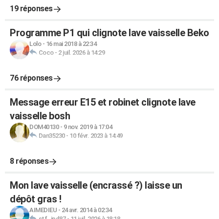
19 réponses
Programme P1 qui clignote lave vaisselle Beko
Lolo
-
16 mai 2018 à 22:34
Coco
-
2 juil. 2026 à 14:29
76 réponses
Message erreur E15 et robinet clignote lave
vaisselle bosh
DOM40130
-
9 nov. 2019 à 17:04
Dan35230
-
10 févr. 2023 à 14:49
8 réponses
Mon lave vaisselle (encrassé ?) laisse un
dépôt gras !
AIMEDIEU
-
24 avr. 2014 à 02:34
stf_jpd87
-
11 juil. 2026 à 18:18