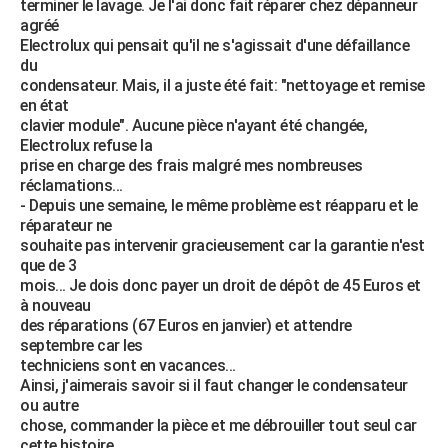
terminer le lavage. Je l'ai donc fait réparer chez dépanneur
City break
Voyage de noces
Climat
Destinations
Voyage nature
Forum
+
agréé
PHOTO
Electrolux qui pensait qu'il ne s'agissait d'une défaillance
du
GUIDES D'ACHAT
condensateur. Mais, il a juste été fait: "nettoyage et remise
en état
BONS PLANS
clavier module". Aucune pièce n'ayant été changée,
Electrolux refuse la
CARTE DE VOEUX
prise en charge des frais malgré mes nombreuses
Carte Bonne année
Carte Pâques
Carte de Noël
Carte Saint-Valentin
Carte d'anniversaire
réclamations...
DICTIONNAIRE
- Depuis une semaine, le même problème est réapparu et le
Biographies
Expressions
Dictionnaire
Citations
Proverbes
réparateur ne
PROGRAMME TV
souhaite pas intervenir gracieusement car la garantie n'est
que de 3
COPAINS D'AVANT
mois... Je dois donc payer un droit de dépôt de 45 Euros et
Se connecter
Collèges
Universités
Service militaire
S'inscrire
Lycées
Primaires
Entreprises
Avis de recherche
à nouveau
AVIS DE DÉCÈS
des réparations (67 Euros en janvier) et attendre
septembre car les
FORUM
techniciens sont en vacances...
Lifestyle
Sport
Television
Cinema
Bricolage
Culture
Auto
Voyage
Ainsi, j'aimerais savoir si il faut changer le condensateur
ou autre
chose, commander la pièce et me débrouiller tout seul car
cette histoire