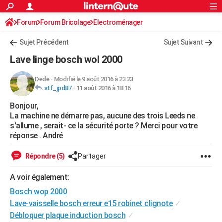
ACTUALITÉS
Forum
Forum Bricolage
Connexion
Electroménager
S'inscrire
Rechercher
Société
Education
Villes
Politique
Faits Divers
Monde
+
SPORT
Sujet Précédent
Sujet Suivant
Football
Cyclisme
Forum
Coupe du monde 2026
Tennis
Rugby
CULTURE
Lave linge bosch wol 2000
TNT
Cinéma
Musique
Programme TV
Streaming
Sorties cinéma
+
FINANCE
Dede
-
Modifié le 9 août 2016 à 23:23
stf_jpd87
-
11 août 2016 à 18:16
Impôts
Immobilier
Banque
Crédit
Retraite
Epargne
Risques naturels par ville
Assurance
AUTO
Bonjour,
Réserver un essai
Berlines
Forum auto
Essais
Citadines
SUV
+
HIGH-TECH
La machine ne démarre pas, aucune des trois Leeds ne
s'allume , serait- ce la sécurité porte ? Merci pour votre
Meilleur smartphone
Ordinateurs
Guide high-tech
Mobiles
Internet
Jeux vidéo
+
BRICOLAGE
réponse . André
Aménagement intérieur
Cuisine
Jardinage
+
Forum
Extérieur
Salle de bains
Rangement
WEEK-END
Répondre (5)
Partager
Escapades
Expositions
Week-end nature
Guides de France
Patrimoine
Musées
+
LIFESTYLE
A voir également:
Bosch wop 2000
Bien-être
Mode
+
Art de vivre
Loisirs
Modes de vie
SANTE
Lave-vaisselle bosch erreur e15 robinet clignote
✓
Guide de la santé
Médicaments
+
Alimentation
Maladies
Sommeil
VOYAGE
Débloquer plaque induction bosch
✓