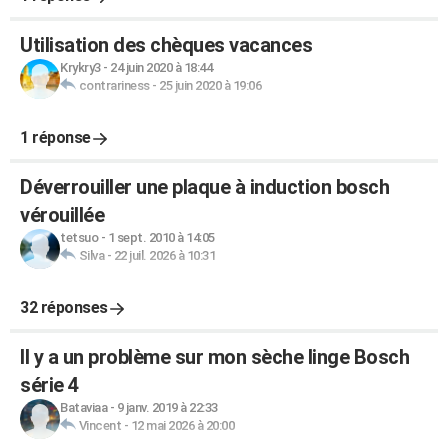
Utilisation des chèques vacances
Krykry3
-
24 juin 2020 à 18:44
contrariness
-
25 juin 2020 à 19:06
1 réponse
Déverrouiller une plaque à induction bosch
vérouillée
tetsuo
-
1 sept. 2010 à 14:05
Silva
-
22 juil. 2026 à 10:31
32 réponses
Il y a un problème sur mon sèche linge Bosch
série 4
Bataviaa
-
9 janv. 2019 à 22:33
Vincent
-
12 mai 2026 à 20:00