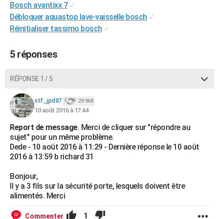
Bosch avantixx 7
✓
City break
Voyage de noces
Climat
Destinations
Voyage nature
Forum
+
PHOTO
Débloquer aquastop lave-vaisselle bosch
✓
Réinitialiser tassimo bosch
✓
GUIDES D'ACHAT
BONS PLANS
5 réponses
CARTE DE VOEUX
RÉPONSE 1 / 5
Carte Bonne année
Carte Pâques
Carte de Noël
Carte Saint-Valentin
Carte d'anniversaire
DICTIONNAIRE
stf_jpd87
29 968
Biographies
Expressions
Dictionnaire
Citations
Proverbes
10 août 2016 à 17:44
PROGRAMME TV
Report de message
. Merci de cliquer sur "répondre au
COPAINS D'AVANT
sujet" pour un même problème.
Dede - 10 août 2016 à 11:29 - Dernière réponse le 10 août
Se connecter
Collèges
Universités
Service militaire
S'inscrire
Lycées
Primaires
Entreprises
Avis de recherche
AVIS DE DÉCÈS
2016 à 13:59 b richard 31
FORUM
Bonjour,
Il y a 3 fils sur la sécurité porte, lesquels doivent être
Lifestyle
Sport
Television
Cinema
Bricolage
Culture
Auto
Voyage
alimentés. Merci
1
Commenter