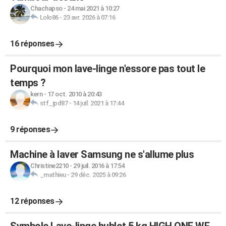
Chachapso
-
24 mai 2021 à 10:27
Lolo86
-
23 avr. 2026 à 07:16
16 réponses
Pourquoi mon lave-linge n'essore pas tout le
temps ?
kern
-
17 oct. 2010 à 20:43
stf_jpd87
-
14 juil. 2021 à 17:44
9 réponses
Machine à laver Samsung ne s'allume plus
Christine2210
-
29 juil. 2016 à 17:54
_mathieu
-
29 déc. 2025 à 09:26
12 réponses