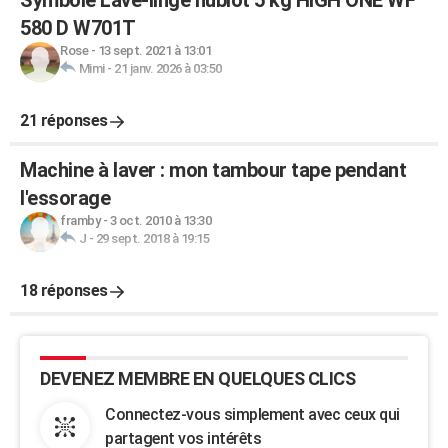
Symbole Lave-linge hublot 5 kg HIGH ONE WF
580 D W701T
Rose
-
13 sept. 2021 à 13:01
Mimi
-
21 janv. 2026 à 03:50
21 réponses
Machine à laver : mon tambour tape pendant
l'essorage
framby
-
3 oct. 2010 à 13:30
J
-
29 sept. 2018 à 19:15
18 réponses
DEVENEZ MEMBRE EN QUELQUES CLICS
Connectez-vous simplement avec ceux qui
partagent vos intérêts