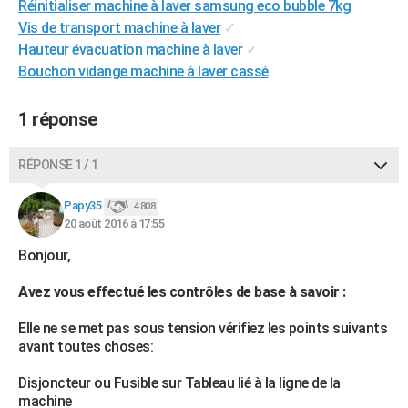
Réinitialiser machine à laver samsung eco bubble 7kg
City break
Voyage de noces
Climat
Destinations
Voyage nature
Forum
+
PHOTO
Vis de transport machine à laver
✓
Hauteur évacuation machine à laver
✓
GUIDES D'ACHAT
Bouchon vidange machine à laver cassé
BONS PLANS
1 réponse
CARTE DE VOEUX
Carte Bonne année
Carte Pâques
Carte de Noël
Carte Saint-Valentin
Carte d'anniversaire
RÉPONSE 1 / 1
DICTIONNAIRE
Biographies
Expressions
Dictionnaire
Citations
Proverbes
Papy35
PROGRAMME TV
4 808
20 août 2016 à 17:55
COPAINS D'AVANT
Bonjour,
Se connecter
Collèges
Universités
Service militaire
S'inscrire
Lycées
Primaires
Entreprises
Avis de recherche
AVIS DE DÉCÈS
Avez vous effectué les contrôles de base à savoir :
FORUM
Elle ne se met pas sous tension vérifiez les points suivants
avant toutes choses:
Lifestyle
Sport
Television
Cinema
Bricolage
Culture
Auto
Voyage
Disjoncteur ou Fusible sur Tableau lié à la ligne de la
machine