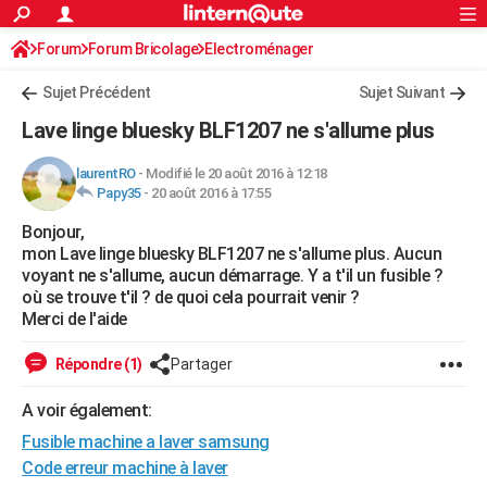
ACTUALITÉS
Forum
Forum Bricolage
Connexion
Electroménager
S'inscrire
Rechercher
Société
Education
Villes
Politique
Faits Divers
Monde
+
SPORT
Sujet Précédent
Sujet Suivant
Football
Cyclisme
Forum
Coupe du monde 2026
Tennis
Rugby
CULTURE
Lave linge bluesky BLF1207 ne s'allume plus
TNT
Cinéma
Musique
Programme TV
Streaming
Sorties cinéma
+
FINANCE
laurentRO
-
Modifié le 20 août 2016 à 12:18
Papy35
-
20 août 2016 à 17:55
Impôts
Immobilier
Banque
Crédit
Retraite
Epargne
Risques naturels par ville
Assurance
AUTO
Bonjour,
Réserver un essai
Berlines
Forum auto
Essais
Citadines
SUV
+
HIGH-TECH
mon Lave linge bluesky BLF1207 ne s'allume plus. Aucun
voyant ne s'allume, aucun démarrage. Y a t'il un fusible ?
Meilleur smartphone
Ordinateurs
Guide high-tech
Mobiles
Internet
Jeux vidéo
+
BRICOLAGE
où se trouve t'il ? de quoi cela pourrait venir ?
Merci de l'aide
Aménagement intérieur
Cuisine
Jardinage
+
Forum
Extérieur
Salle de bains
Rangement
WEEK-END
Répondre (1)
Partager
Escapades
Expositions
Week-end nature
Guides de France
Patrimoine
Musées
+
LIFESTYLE
A voir également:
Bien-être
Mode
+
Art de vivre
Loisirs
Modes de vie
SANTE
Fusible machine a laver samsung
Guide de la santé
Médicaments
+
Alimentation
Maladies
Sommeil
Code erreur machine à laver
VOYAGE