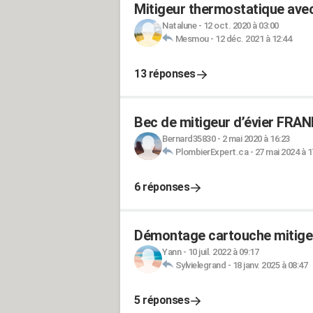
Mitigeur thermostatique ave
Natalune
-
12 oct. 2020 à 03:00
Mesmou
-
12 déc. 2021 à 12:44
13 réponses
Bec de mitigeur d’évier FRANKE
Bernard35830
-
2 mai 2020 à 16:23
PlombierExpert.ca
-
27 mai 2024 à 1
6 réponses
Démontage cartouche mitige
Yann
-
10 juil. 2022 à 09:17
Sylvielegrand
-
18 janv. 2025 à 08:47
5 réponses