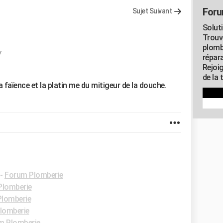
Foru
Sujet Suivant
Solut
Trouv
plomb
7
répar
Rejoi
de la 
 faïence et la platin me du mitigeur de la douche.
-
Forum Plomberie
Plomberie
lomberie
lomberie
m Plomberie