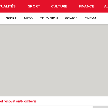
TUALITÉS
SPORT
CULTURE
FINANCE
A
SPORT
AUTO
TELEVISION
VOYAGE
CINEMA
et rénovation
Plomberie