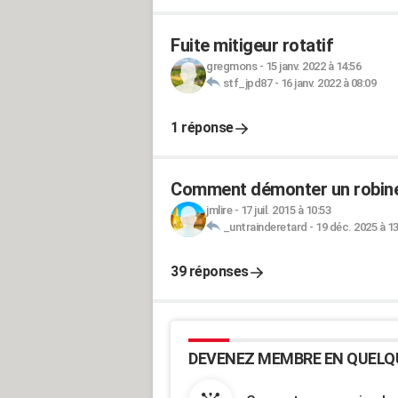
Fuite mitigeur rotatif
gregmons
-
15 janv. 2022 à 14:56
stf_jpd87
-
16 janv. 2022 à 08:09
1 réponse
Comment démonter un robinet
jmlire
-
17 juil. 2015 à 10:53
_untrainderetard
-
19 déc. 2025 à 13
39 réponses
DEVENEZ MEMBRE EN QUELQ