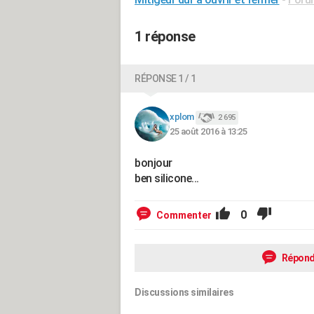
1 réponse
RÉPONSE 1 / 1
xplom
2 695
25 août 2016 à 13:25
bonjour
ben silicone...
0
Commenter
Répond
Discussions similaires