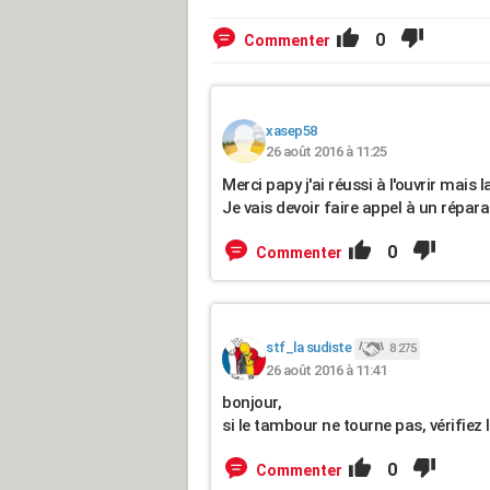
0
Commenter
xasep58
26 août 2016 à 11:25
Merci papy j'ai réussi à l'ouvrir mais 
Je vais devoir faire appel à un répara
0
Commenter
stf_la sudiste
8 275
26 août 2016 à 11:41
bonjour,
si le tambour ne tourne pas, vérifie
0
Commenter