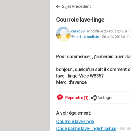
Sujet Précédent
Courroie lave-linge
xasep58
-
Modifié le 26 août 2016 à 1
stf_la sudiste
-
26 août 2016 à 11:
Pour commencer , j'aimerais ouvrir l
bonjour , quelqu'un sait il comment 
lave - linge Miele W835?
Merci d'avance.
Répondre (1)
Partager
A voir également:
Courroie lave-linge
Code panne lave-linge hisense
- Guid