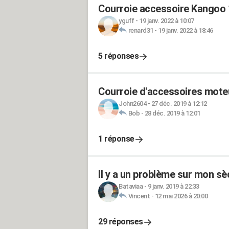
Courroie accessoire Kangoo 
yguff
-
19 janv. 2022 à 10:07
renard31
-
19 janv. 2022 à 18:46
5 réponses
Courroie d'accessoires mote
John2604
-
27 déc. 2019 à 12:12
Bob
-
28 déc. 2019 à 12:01
1 réponse
Il y a un problème sur mon sè
Bataviaa
-
9 janv. 2019 à 22:33
Vincent
-
12 mai 2026 à 20:00
29 réponses