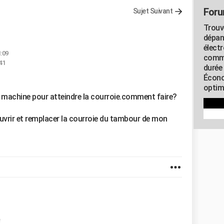
Foru
Sujet Suivant
Trouv
dépan
élect
1:09
commu
41
durée
Écono
optimi
a machine pour atteindre la courroie.comment faire?
ouvrir et remplacer la courroie du tambour de mon
e