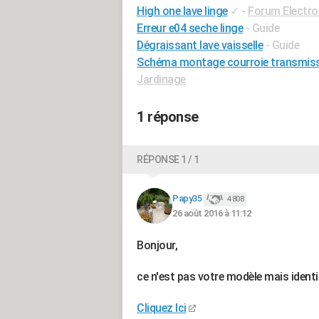
High one lave linge
✓
-
Forum Electr
Erreur e04 seche linge
- Guide
Dégraissant lave vaisselle
- Guide
Schéma montage courroie transmiss
Jardinage
1 réponse
RÉPONSE 1 / 1
Papy35
4 808
26 août 2016 à 11:12
Bonjour,
ce n'est pas votre modèle mais ident
Cliquez Ici