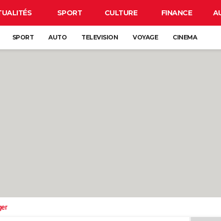
TUALITÉS
SPORT
CULTURE
FINANCE
A
SPORT
AUTO
TELEVISION
VOYAGE
CINEMA
ger