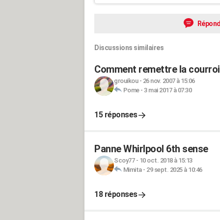
Répond
Discussions similaires
Comment remettre la courroie
grouikou
-
26 nov. 2007 à 15:06
Pome
-
3 mai 2017 à 07:30
15 réponses
Panne Whirlpool 6th sense
Scoy77
-
10 oct. 2018 à 15:13
Mimita
-
29 sept. 2025 à 10:46
18 réponses